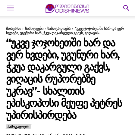
მთავარი
სიახლეები
საზოგადოება
"უკვე ჯოჯოხეთში ხარ და ვერ
ხვდები, უგუნური ხარ, ჭკუა დაკარგული გაქვს, ვიღაცის...
“ᲣᲙᲕᲔ ᲯᲝᲯᲝᲮᲔᲗᲨᲘ ᲮᲐᲠ ᲓᲐ
ᲕᲔᲠ ᲮᲕᲓᲔᲑᲘ, ᲣᲒᲣᲜᲣᲠᲘ ᲮᲐᲠ,
ᲭᲙᲣᲐ ᲓᲐᲙᲐᲠᲒᲣᲚᲘ ᲒᲐᲥᲕᲡ,
ᲕᲘᲦᲐᲪᲘᲡ ᲠᲣᲞᲝᲠᲔᲑᲖᲔ
ᲣᲙᲠᲐᲕ”- ᲡᲮᲐᲚᲗᲘᲡ
ᲔᲞᲘᲡᲙᲝᲞᲝᲡᲘ ᲛᲔᲣᲤᲔ ᲞᲔᲢᲠᲔᲡ
ᲣᲞᲘᲠᲘᲡᲞᲘᲠᲓᲔᲑᲐ
ᲡᲐᲖᲝᲒᲐᲓᲝᲔᲑᲐ