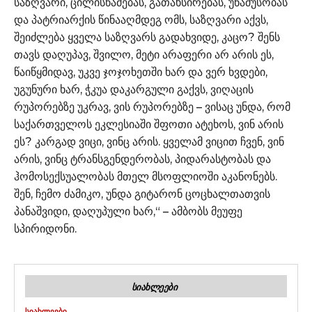
საზღვარი, ცილისწამებას, გათახსირებას, უნამუსობას
და პატრიარქის წინააღმდეგ ომს, საზღვარი აქვს,
შეიძლება ყველა საზღვარს გადახვიდე, კაცო? შენს
თავს დაღუპავ, შვილო, მეტი არაფერი არ არის ეს,
წაიწყმიდავ, უკვე ჯოჯოხეთში ხარ და ვერ ხვდები,
უგუნური ხარ, ჭკუა დაკარგული გაქვს, ვიღაცის
რუპორებზე უკრავ, ვის რუპორებზე – ვისაც უნდა, რომ
საქართველოს ეკლესიაში შფოთი ატეხოს, ვინ არის
ეს? კარგად ვიცი, ვინც არის. ყველამ ვიცით ჩვენ, ვინ
არის, ვინც ტრანსგენდერობას, პიდარასტობას და
ჰომოსექსუალობას მთელ მსოფლიოში აკანონებს.
შენ, ჩემო ძამიკო, უნდა გიტარონ ცოცხალთათვის
პანაშვიდი, დაღუპული ხარ,“ – ამბობს მეუფე
სპირიდონი.
ᲡᲘᲐᲮᲚᲔᲔᲑᲘ
ᲡᲘᲐᲮᲚᲔᲔᲑᲘ