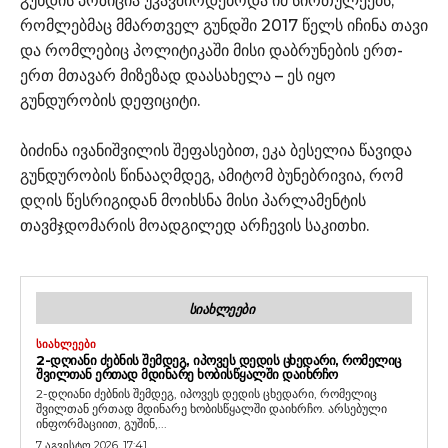
გუნდის პოზიცია უკავშირდებოდა იმ სირთულეებს,
რომლებმაც მმართველ გუნდში 2017 წელს იჩინა თავი
და რომლებიც პოლიტიკაში მისი დაბრუნების ერთ-
ერთ მთავარ მიზეზად დაასახელა – ეს იყო
გუნდურობის დეფიციტი.
ბიძინა ივანიშვილის შეფასებით, ეკა ბესელია წავიდა
გუნდურობის წინააღმდეგ, ამიტომ ბუნებრივია, რომ
დღის წესრიგიდან მოიხსნა მისი პარლამენტის
თავმჯდომარის მოადგილედ არჩევის საკითხი.
ᲡᲘᲐᲮᲚᲔᲔᲑᲘ
ᲡᲘᲐᲮᲚᲔᲔᲑᲘ
2-ᲓᲦᲘᲐᲜᲘ ᲫᲔᲑᲜᲘᲡ ᲨᲔᲛᲓᲔᲒ, ᲘᲞᲝᲕᲔᲡ ᲓᲔᲓᲘᲡ ᲪᲮᲔᲓᲐᲠᲘ, ᲠᲝᲛᲔᲚᲘᲪ
ᲨᲕᲘᲚᲗᲐᲜ ᲔᲠᲗᲐᲓ ᲛᲓᲘᲜᲐᲠᲔ ᲮᲝᲑᲘᲡᲬᲧᲐᲚᲨᲘ ᲓᲐᲘᲮᲠᲩᲝ
2-დღიანი ძებნის შემდეგ, იპოვეს დედის ცხედარი, რომელიც
შვილთან ერთად მდინარე ხობისწყალში დაიხრჩო. არსებული
ინფორმაციით, გუშინ,...
7 აგვისტო 2026, 17:41