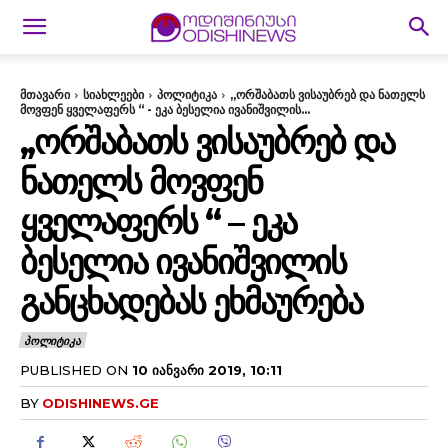
მთავარი
სიახლეები
პოლიტიკა
,,ორშაბათს ვისაუბრებ და ნათელს
მოვფენ ყველაფერს “ - ეკა ბესელია ივანიშვილის...
,,ᲝᲠᲨᲐᲑᲐᲗᲡ ᲕᲘᲡᲐᲣᲑᲠᲔᲑ ᲓᲐ
ᲜᲐᲗᲔᲚᲡ ᲛᲝᲕᲤᲔᲜ
ᲧᲕᲔᲚᲐᲤᲔᲠᲡ “ – ᲔᲙᲐ
ᲑᲔᲡᲔᲚᲘᲐ ᲘᲕᲐᲜᲘᲨᲕᲘᲚᲘᲡ
ᲒᲐᲜᲪᲮᲐᲓᲔᲑᲐᲡ ᲔᲮᲛᲐᲣᲠᲔᲑᲐ
ᲞᲝᲚᲘᲢᲘᲙᲐ
PUBLISHED ON
10 ᲘᲐᲜᲕᲐᲠᲘ 2019, 10:11
BY
ODISHINEWS.GE