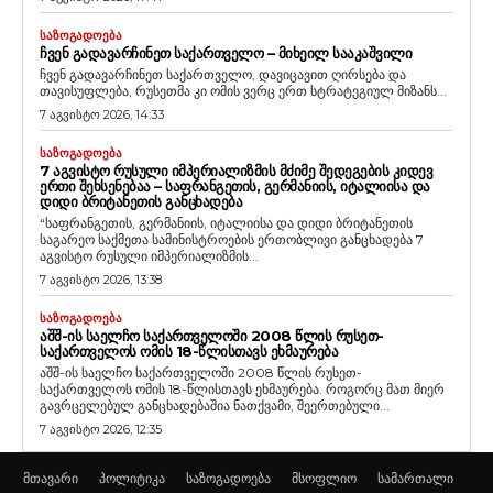
ᲡᲐᲖᲝᲒᲐᲓᲝᲔᲑᲐ
ᲩᲕᲔᲜ ᲒᲐᲓᲐᲕᲐᲠᲩᲘᲜᲔᲗ ᲡᲐᲥᲐᲠᲗᲕᲔᲚᲝ – ᲛᲘᲮᲔᲘᲚ ᲡᲐᲐᲙᲐᲨᲕᲘᲚᲘ
ჩვენ გადავარჩინეთ საქართველო, დავიცავით ღირსება და
თავისუფლება, რუსეთმა კი ომის ვერც ერთ სტრატეგიულ მიზანს...
7 აგვისტო 2026, 14:33
ᲡᲐᲖᲝᲒᲐᲓᲝᲔᲑᲐ
7 ᲐᲒᲕᲘᲡᲢᲝ ᲠᲣᲡᲣᲚᲘ ᲘᲛᲞᲔᲠᲘᲐᲚᲘᲖᲛᲘᲡ ᲛᲫᲘᲛᲔ ᲨᲔᲓᲔᲒᲔᲑᲘᲡ ᲙᲘᲓᲔᲕ
ᲔᲠᲗᲘ ᲨᲔᲮᲡᲔᲜᲔᲑᲐᲐ – ᲡᲐᲤᲠᲐᲜᲒᲔᲗᲘᲡ, ᲒᲔᲠᲛᲐᲜᲘᲘᲡ, ᲘᲢᲐᲚᲘᲘᲡᲐ ᲓᲐ
ᲓᲘᲓᲘ ᲑᲠᲘᲢᲐᲜᲔᲗᲘᲡ ᲒᲐᲜᲪᲮᲐᲓᲔᲑᲐ
“საფრანგეთის, გერმანიის, იტალიისა და დიდი ბრიტანეთის
საგარეო საქმეთა სამინისტროების ერთობლივი განცხადება 7
აგვისტო რუსული იმპერიალიზმის...
7 აგვისტო 2026, 13:38
ᲡᲐᲖᲝᲒᲐᲓᲝᲔᲑᲐ
ᲐᲨᲨ-ᲘᲡ ᲡᲐᲔᲚᲩᲝ ᲡᲐᲥᲐᲠᲗᲕᲔᲚᲝᲨᲘ 2008 ᲬᲚᲘᲡ ᲠᲣᲡᲔᲗ-
ᲡᲐᲥᲐᲠᲗᲕᲔᲚᲝᲡ ᲝᲛᲘᲡ 18-ᲬᲚᲘᲡᲗᲐᲕᲡ ᲔᲮᲛᲐᲣᲠᲔᲑᲐ
აშშ-ის საელჩო საქართველოში 2008 წლის რუსეთ-
საქართველოს ომის 18-წლისთავს ეხმაურება. როგორც მათ მიერ
გავრცელებულ განცხადებაშია ნათქვამი, შეერთებული...
7 აგვისტო 2026, 12:35
მთავარი
პოლიტიკა
საზოგადოება
მსოფლიო
სამართალი