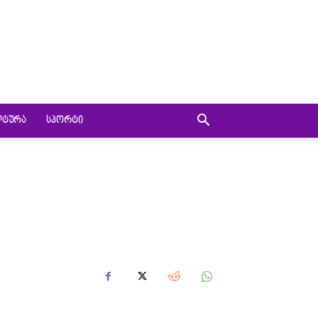
ᲚᲢᲣᲠᲐ
ᲡᲞᲝᲠᲢᲘ