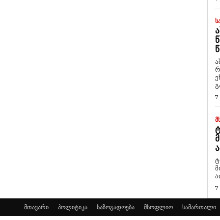
Ს
Ა
Წ
Წ
ა
რ
ეხმაუ
გ
7
Მ
Ტ
Მ
Ა
ტ
მ
ა
7
მთავარი
პოლიტიკა
საზოგადოება
მსოფლიო
სამართალი