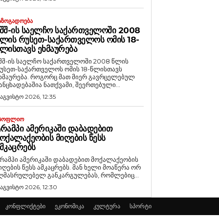
ᲐᲖᲝᲒᲐᲓᲝᲔᲑᲐ
ᲨᲨ-ᲘᲡ ᲡᲐᲔᲚᲩᲝ ᲡᲐᲥᲐᲠᲗᲕᲔᲚᲝᲨᲘ 2008
ᲚᲘᲡ ᲠᲣᲡᲔᲗ-ᲡᲐᲥᲐᲠᲗᲕᲔᲚᲝᲡ ᲝᲛᲘᲡ 18-
ᲚᲘᲡᲗᲐᲕᲡ ᲔᲮᲛᲐᲣᲠᲔᲑᲐ
შშ-ის საელჩო საქართველოში 2008 წლის
უსეთ-საქართველოს ომის 18-წლისთავს
რება. როგორც მათ მიერ გავრცელებულ
ანცხადებაშია ნათქვამი, შეერთებული...
 აგვისტო 2026, 12:35
ᲡᲝᲤᲚᲘᲝ
ᲠᲐᲛᲞᲘ ᲐᲛᲔᲠᲘᲙᲐᲨᲘ ᲓᲐᲑᲐᲓᲔᲑᲘᲗ
ᲝᲥᲐᲚᲐᲥᲔᲝᲑᲘᲡ ᲛᲘᲦᲔᲑᲘᲡ ᲬᲔᲡᲡ
ᲛᲙᲐᲪᲠᲔᲑᲡ
რამპი ამერიკაში დაბადებით მოქალაქეობის
იღების წესს ამკაცრებს. მან ხელი მოაწერა ორ
ღმასრულებელ განკარგულებას, რომლებიც...
 აგვისტო 2026, 12:30
კონფლიქტები
ეკონომიკა
კულტურა
სპორტი