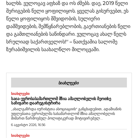
ხალხს. ვულოცავ აფხაზ და ოს ძმებს. დაე, 2019 წელი
შერიგების წელი ყოფილიყოს. ყველას გისურვებთ, ეს
წელი ყოფილიყოს მშვიდობის, სულიერი
დამშვიდების, შემწყნარებლობის, გაერთიანების წელი
და გამთლიანების საწინდარი. ვულოცავ ახალ წელს
სრულიად საქართველოს!“ – ნათქვამია სალომე
ზურაბიშვილის საახალწლო მილოცვაში.
ᲡᲘᲐᲮᲚᲔᲔᲑᲘ
ᲡᲘᲐᲮᲚᲔᲔᲑᲘ
ᲡᲐᲘᲐ-ᲔᲕᲠᲝᲡᲐᲡᲐᲛᲐᲠᲗᲚᲝᲛ ᲛᲖᲘᲐ ᲐᲛᲐᲦᲚᲝᲑᲔᲚᲘᲡ ᲛᲔᲝᲗᲮᲔ
ᲡᲐᲩᲘᲕᲐᲠᲘ ᲓᲐᲐᲠᲔᲒᲘᲡᲢᲠᲘᲠᲐ
„ახალგაზრდა იურისტთა ასოციაციის“ განცხადებით, ადამიანის
უფლებათა ევროპულმა სასამართლომ მზია ამაღლობელის
მიმართ წარმოებულ პოლიტიკურად მოტივირებულ...
6 აგვისტო 2026, 16:56
ᲡᲘᲐᲮᲚᲔᲔᲑᲘ