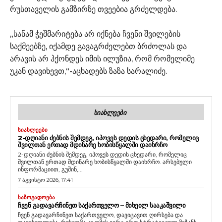
რუსთაველის გამზირზე თვეებია გრძელდება.
„სანამ ჭეშმარიტება არ იქნება ჩვენი შვილების
საქმეებზე, იქამდე გავაგრძელებთ ბრძოლას და
არავის არ ჰქონდეს იმის ილუზია, რომ რომელიმე
უკან დავიხევთ,“-აცხადებს ზაზა სარალიძე.
ᲡᲘᲐᲮᲚᲔᲔᲑᲘ
ᲡᲘᲐᲮᲚᲔᲔᲑᲘ
2-ᲓᲦᲘᲐᲜᲘ ᲫᲔᲑᲜᲘᲡ ᲨᲔᲛᲓᲔᲒ, ᲘᲞᲝᲕᲔᲡ ᲓᲔᲓᲘᲡ ᲪᲮᲔᲓᲐᲠᲘ, ᲠᲝᲛᲔᲚᲘᲪ
ᲨᲕᲘᲚᲗᲐᲜ ᲔᲠᲗᲐᲓ ᲛᲓᲘᲜᲐᲠᲔ ᲮᲝᲑᲘᲡᲬᲧᲐᲚᲨᲘ ᲓᲐᲘᲮᲠᲩᲝ
2-დღიანი ძებნის შემდეგ, იპოვეს დედის ცხედარი, რომელიც
შვილთან ერთად მდინარე ხობისწყალში დაიხრჩო. არსებული
ინფორმაციით, გუშინ,...
7 აგვისტო 2026, 17:41
ᲡᲐᲖᲝᲒᲐᲓᲝᲔᲑᲐ
ᲩᲕᲔᲜ ᲒᲐᲓᲐᲕᲐᲠᲩᲘᲜᲔᲗ ᲡᲐᲥᲐᲠᲗᲕᲔᲚᲝ – ᲛᲘᲮᲔᲘᲚ ᲡᲐᲐᲙᲐᲨᲕᲘᲚᲘ
ჩვენ გადავარჩინეთ საქართველო, დავიცავით ღირსება და