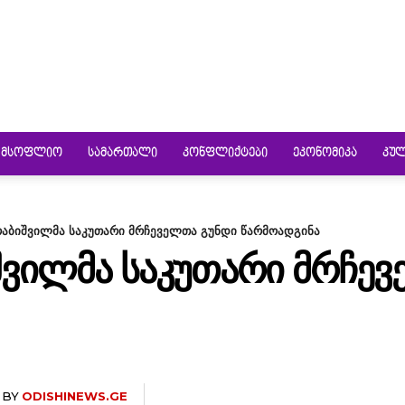
ᲛᲡᲝᲤᲚᲘᲝ
ᲡᲐᲛᲐᲠᲗᲐᲚᲘ
ᲙᲝᲜᲤᲚᲘᲥᲢᲔᲑᲘ
ᲔᲙᲝᲜᲝᲛᲘᲙᲐ
ᲙᲣ
აბიშვილმა საკუთარი მრჩეველთა გუნდი წარმოადგინა
ᲨᲕᲘᲚᲛᲐ ᲡᲐᲙᲣᲗᲐᲠᲘ ᲛᲠᲩᲔᲕ
BY
ODISHINEWS.GE