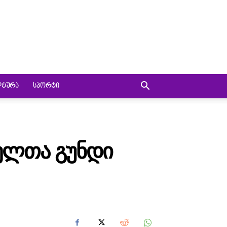
ᲚᲢᲣᲠᲐ
ᲡᲞᲝᲠᲢᲘ
ᲔᲚᲗᲐ ᲒᲣᲜᲓᲘ