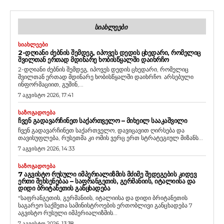
ᲡᲘᲐᲮᲚᲔᲔᲑᲘ
ᲡᲘᲐᲮᲚᲔᲔᲑᲘ
2-ᲓᲦᲘᲐᲜᲘ ᲫᲔᲑᲜᲘᲡ ᲨᲔᲛᲓᲔᲒ, ᲘᲞᲝᲕᲔᲡ ᲓᲔᲓᲘᲡ ᲪᲮᲔᲓᲐᲠᲘ, ᲠᲝᲛᲔᲚᲘᲪ
ᲨᲕᲘᲚᲗᲐᲜ ᲔᲠᲗᲐᲓ ᲛᲓᲘᲜᲐᲠᲔ ᲮᲝᲑᲘᲡᲬᲧᲐᲚᲨᲘ ᲓᲐᲘᲮᲠᲩᲝ
2-დღიანი ძებნის შემდეგ, იპოვეს დედის ცხედარი, რომელიც
შვილთან ერთად მდინარე ხობისწყალში დაიხრჩო. არსებული
ინფორმაციით, გუშინ,...
7 აგვისტო 2026, 17:41
ᲡᲐᲖᲝᲒᲐᲓᲝᲔᲑᲐ
ᲩᲕᲔᲜ ᲒᲐᲓᲐᲕᲐᲠᲩᲘᲜᲔᲗ ᲡᲐᲥᲐᲠᲗᲕᲔᲚᲝ – ᲛᲘᲮᲔᲘᲚ ᲡᲐᲐᲙᲐᲨᲕᲘᲚᲘ
ჩვენ გადავარჩინეთ საქართველო, დავიცავით ღირსება და
თავისუფლება, რუსეთმა კი ომის ვერც ერთ სტრატეგიულ მიზანს...
7 აგვისტო 2026, 14:33
ᲡᲐᲖᲝᲒᲐᲓᲝᲔᲑᲐ
7 ᲐᲒᲕᲘᲡᲢᲝ ᲠᲣᲡᲣᲚᲘ ᲘᲛᲞᲔᲠᲘᲐᲚᲘᲖᲛᲘᲡ ᲛᲫᲘᲛᲔ ᲨᲔᲓᲔᲒᲔᲑᲘᲡ ᲙᲘᲓᲔᲕ
ᲔᲠᲗᲘ ᲨᲔᲮᲡᲔᲜᲔᲑᲐᲐ – ᲡᲐᲤᲠᲐᲜᲒᲔᲗᲘᲡ, ᲒᲔᲠᲛᲐᲜᲘᲘᲡ, ᲘᲢᲐᲚᲘᲘᲡᲐ ᲓᲐ
ᲓᲘᲓᲘ ᲑᲠᲘᲢᲐᲜᲔᲗᲘᲡ ᲒᲐᲜᲪᲮᲐᲓᲔᲑᲐ
“საფრანგეთის, გერმანიის, იტალიისა და დიდი ბრიტანეთის
საგარეო საქმეთა სამინისტროების ერთობლივი განცხადება 7
აგვისტო რუსული იმპერიალიზმის...
7 აგვისტო 2026, 13:38