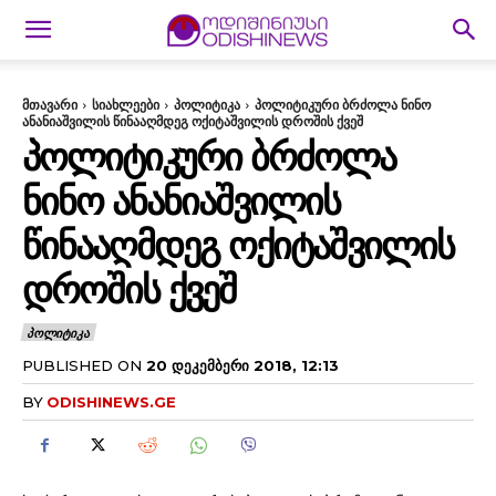
მთავარი
სიახლეები
პოლიტიკა
პოლიტიკური ბრძოლა ნინო
ანანიაშვილის წინააღმდეგ ოქიტაშვილის დროშის ქვეშ
ᲞᲝᲚᲘᲢᲘᲙᲣᲠᲘ ᲑᲠᲫᲝᲚᲐ
ᲜᲘᲜᲝ ᲐᲜᲐᲜᲘᲐᲨᲕᲘᲚᲘᲡ
ᲬᲘᲜᲐᲐᲦᲛᲓᲔᲒ ᲝᲥᲘᲢᲐᲨᲕᲘᲚᲘᲡ
ᲓᲠᲝᲨᲘᲡ ᲥᲕᲔᲨ
ᲞᲝᲚᲘᲢᲘᲙᲐ
PUBLISHED ON
20 ᲓᲔᲙᲔᲛᲑᲔᲠᲘ 2018, 12:13
BY
ODISHINEWS.GE