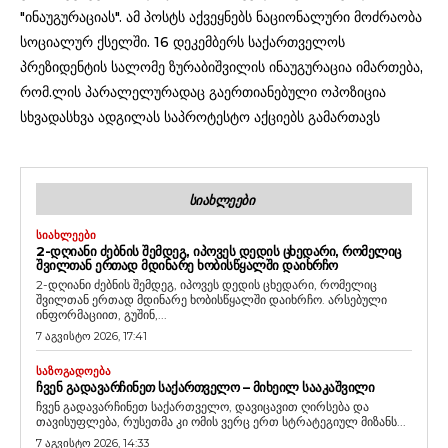
"ინაუგურაციას". ამ პოსტს აქვეყნებს ნაციონალური მოძრაობა
სოციალურ ქსელში. 16 დეკემბერს საქართველოს
პრეზიდენტის სალომე ზურაბიშვილის ინაუგურაცია იმართება,
რომ.ლის პარალელურადაც გაერთიანებული ოპოზიცია
სხვადასხვა ადგილას საპროტესტო აქციებს გამართავს
ᲡᲘᲐᲮᲚᲔᲔᲑᲘ
ᲡᲘᲐᲮᲚᲔᲔᲑᲘ
2-ᲓᲦᲘᲐᲜᲘ ᲫᲔᲑᲜᲘᲡ ᲨᲔᲛᲓᲔᲒ, ᲘᲞᲝᲕᲔᲡ ᲓᲔᲓᲘᲡ ᲪᲮᲔᲓᲐᲠᲘ, ᲠᲝᲛᲔᲚᲘᲪ
ᲨᲕᲘᲚᲗᲐᲜ ᲔᲠᲗᲐᲓ ᲛᲓᲘᲜᲐᲠᲔ ᲮᲝᲑᲘᲡᲬᲧᲐᲚᲨᲘ ᲓᲐᲘᲮᲠᲩᲝ
2-დღიანი ძებნის შემდეგ, იპოვეს დედის ცხედარი, რომელიც
შვილთან ერთად მდინარე ხობისწყალში დაიხრჩო. არსებული
ინფორმაციით, გუშინ,...
7 აგვისტო 2026, 17:41
ᲡᲐᲖᲝᲒᲐᲓᲝᲔᲑᲐ
ᲩᲕᲔᲜ ᲒᲐᲓᲐᲕᲐᲠᲩᲘᲜᲔᲗ ᲡᲐᲥᲐᲠᲗᲕᲔᲚᲝ – ᲛᲘᲮᲔᲘᲚ ᲡᲐᲐᲙᲐᲨᲕᲘᲚᲘ
ჩვენ გადავარჩინეთ საქართველო, დავიცავით ღირსება და
თავისუფლება, რუსეთმა კი ომის ვერც ერთ სტრატეგიულ მიზანს...
7 აგვისტო 2026, 14:33