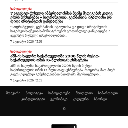
ᲡᲐᲖᲝᲒᲐᲓᲝᲔᲑᲐ
7 ᲐᲒᲕᲘᲡᲢᲝ ᲠᲣᲡᲣᲚᲘ ᲘᲛᲞᲔᲠᲘᲐᲚᲘᲖᲛᲘᲡ ᲛᲫᲘᲛᲔ ᲨᲔᲓᲔᲒᲔᲑᲘᲡ ᲙᲘᲓᲔᲕ
ᲔᲠᲗᲘ ᲨᲔᲮᲡᲔᲜᲔᲑᲐᲐ – ᲡᲐᲤᲠᲐᲜᲒᲔᲗᲘᲡ, ᲒᲔᲠᲛᲐᲜᲘᲘᲡ, ᲘᲢᲐᲚᲘᲘᲡᲐ ᲓᲐ
ᲓᲘᲓᲘ ᲑᲠᲘᲢᲐᲜᲔᲗᲘᲡ ᲒᲐᲜᲪᲮᲐᲓᲔᲑᲐ
“საფრანგეთის, გერმანიის, იტალიისა და დიდი ბრიტანეთის
საგარეო საქმეთა სამინისტროების ერთობლივი განცხადება 7
აგვისტო რუსული იმპერიალიზმის...
7 აგვისტო 2026, 13:38
ᲡᲐᲖᲝᲒᲐᲓᲝᲔᲑᲐ
ᲐᲨᲨ-ᲘᲡ ᲡᲐᲔᲚᲩᲝ ᲡᲐᲥᲐᲠᲗᲕᲔᲚᲝᲨᲘ 2008 ᲬᲚᲘᲡ ᲠᲣᲡᲔᲗ-
ᲡᲐᲥᲐᲠᲗᲕᲔᲚᲝᲡ ᲝᲛᲘᲡ 18-ᲬᲚᲘᲡᲗᲐᲕᲡ ᲔᲮᲛᲐᲣᲠᲔᲑᲐ
აშშ-ის საელჩო საქართველოში 2008 წლის რუსეთ-
საქართველოს ომის 18-წლისთავს ეხმაურება. როგორც მათ მიერ
გავრცელებულ განცხადებაშია ნათქვამი, შეერთებული...
7 აგვისტო 2026, 12:35
მთავარი
პოლიტიკა
საზოგადოება
მსოფლიო
სამართალი
კონფლიქტები
ეკონომიკა
კულტურა
სპორტი
©