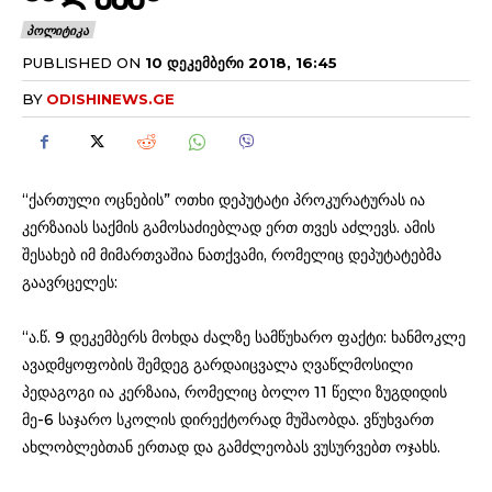
ᲞᲝᲚᲘᲢᲘᲙᲐ
PUBLISHED ON
10 ᲓᲔᲙᲔᲛᲑᲔᲠᲘ 2018, 16:45
BY
ODISHINEWS.GE
“ქართული ოცნების” ოთხი დეპუტატი პროკურატურას ია
კერზაიას საქმის გამოსაძიებლად ერთ თვეს აძლევს. ამის
შესახებ იმ მიმართვაშია ნათქვამი, რომელიც დეპუტატებმა
გაავრცელეს:
“ა.წ. 9 დეკემბერს მოხდა ძალზე სამწუხარო ფაქტი: ხანმოკლე
ავადმყოფობის შემდეგ გარდაიცვალა ღვაწლმოსილი
პედაგოგი ია კერზაია, რომელიც ბოლო 11 წელი ზუგდიდის
მე-6 საჯარო სკოლის დირექტორად მუშაობდა. ვწუხვართ
ახლობლებთან ერთად და გამძლეობას ვუსურვებთ ოჯახს.