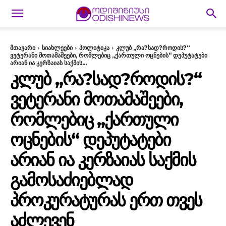
მთავარი
სიახლეები
პოლიტიკა
კლუბ „რა?სად?როდის?“
ვეტერანი მოთამაშეები, რომლებიც „ქართული ოცნების“ დეპუტატები
არიან ია კერზაიას საქმის...
ᲙᲚᲣᲑ „ᲠᲐ?ᲡᲐᲓ?ᲠᲝᲓᲘᲡ?“
ᲕᲔᲢᲔᲠᲐᲜᲘ ᲛᲝᲗᲐᲛᲐᲨᲔᲔᲑᲘ,
ᲠᲝᲛᲚᲔᲑᲘᲪ „ᲥᲐᲠᲗᲣᲚᲘ
ᲝᲪᲜᲔᲑᲘᲡ“ ᲓᲔᲞᲣᲢᲐᲢᲔᲑᲘ
ᲐᲠᲘᲐᲜ ᲘᲐ ᲙᲔᲠᲖᲐᲘᲐᲡ ᲡᲐᲥᲛᲘᲡ
ᲒᲐᲛᲝᲡᲐᲫᲘᲔᲑᲚᲐᲓ
ᲞᲠᲝᲙᲣᲠᲐᲢᲣᲠᲐᲡ ᲔᲠᲗ ᲗᲕᲔᲡ
ᲐᲫᲚᲔᲕᲔᲜ