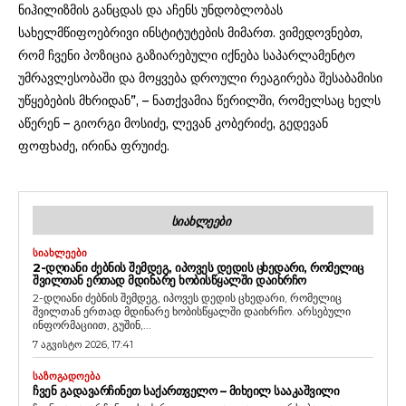
ნიჰილიზმის განცდას და აჩენს უნდობლობას
სახელმწიფოებრივი ინსტიტუტების მიმართ. ვიმედოვნებთ,
რომ ჩვენი პოზიცია გაზიარებული იქნება საპარლამენტო
უმრავლესობაში და მოყვება დროული რეაგირება შესაბამისი
უწყებების მხრიდან”, – ნათქვამია წერილში, რომელსაც ხელს
აწერენ – გიორგი მოსიძე, ლევან კობერიძე, გედევან
ფოფხაძე, ირინა ფრუიძე.
ᲡᲘᲐᲮᲚᲔᲔᲑᲘ
ᲡᲘᲐᲮᲚᲔᲔᲑᲘ
2-ᲓᲦᲘᲐᲜᲘ ᲫᲔᲑᲜᲘᲡ ᲨᲔᲛᲓᲔᲒ, ᲘᲞᲝᲕᲔᲡ ᲓᲔᲓᲘᲡ ᲪᲮᲔᲓᲐᲠᲘ, ᲠᲝᲛᲔᲚᲘᲪ
ᲨᲕᲘᲚᲗᲐᲜ ᲔᲠᲗᲐᲓ ᲛᲓᲘᲜᲐᲠᲔ ᲮᲝᲑᲘᲡᲬᲧᲐᲚᲨᲘ ᲓᲐᲘᲮᲠᲩᲝ
2-დღიანი ძებნის შემდეგ, იპოვეს დედის ცხედარი, რომელიც
შვილთან ერთად მდინარე ხობისწყალში დაიხრჩო. არსებული
ინფორმაციით, გუშინ,...
7 აგვისტო 2026, 17:41
ᲡᲐᲖᲝᲒᲐᲓᲝᲔᲑᲐ
ᲩᲕᲔᲜ ᲒᲐᲓᲐᲕᲐᲠᲩᲘᲜᲔᲗ ᲡᲐᲥᲐᲠᲗᲕᲔᲚᲝ – ᲛᲘᲮᲔᲘᲚ ᲡᲐᲐᲙᲐᲨᲕᲘᲚᲘ