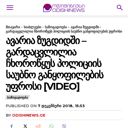
მთავარი
სიახლეები
საზოგადოება
ავარია ზუგდიდში -
გარდაცვლილია ჩხოროწყუს პოლიციის საუბნო განყოფილების უფროსი
ᲐᲕᲐᲠᲘᲐ ᲖᲣᲒᲓᲘᲓᲨᲘ –
ᲒᲐᲠᲓᲐᲪᲕᲚᲘᲚᲘᲐ
ᲩᲮᲝᲠᲝᲬᲧᲣᲡ ᲞᲝᲚᲘᲪᲘᲘᲡ
ᲡᲐᲣᲑᲜᲝ ᲒᲐᲜᲧᲝᲤᲘᲚᲔᲑᲘᲡ
ᲣᲤᲠᲝᲡᲘ [VIDEO]
ᲡᲐᲖᲝᲒᲐᲓᲝᲔᲑᲐ
PUBLISHED ON
7 ᲓᲔᲙᲔᲛᲑᲔᲠᲘ 2018, 15:53
BY
ODISHINEWS.GE