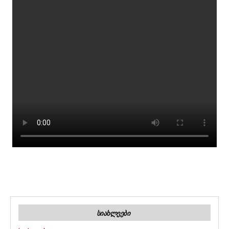
ᲡᲘᲐᲮᲚᲔᲔᲑᲘ