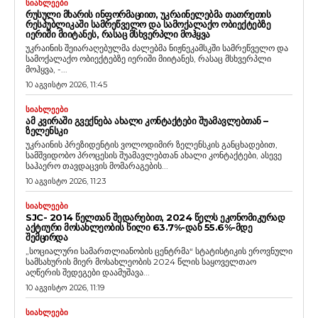
ᲡᲘᲐᲮᲚᲔᲔᲑᲘ
ᲠᲣᲡᲣᲚᲘ ᲛᲮᲐᲠᲘᲡ ᲘᲜᲤᲝᲠᲛᲐᲪᲘᲘᲗ, ᲣᲙᲠᲐᲘᲜᲔᲚᲔᲑᲛᲐ ᲗᲐᲗᲠᲔᲗᲘᲡ
ᲠᲔᲡᲞᲣᲑᲚᲘᲙᲐᲨᲘ ᲡᲐᲛᲠᲔᲬᲕᲔᲚᲝ ᲓᲐ ᲡᲐᲛᲝᲥᲐᲚᲐᲥᲝ ᲝᲑᲘᲔᲥᲢᲔᲑᲖᲔ
ᲘᲔᲠᲘᲨᲘ ᲛᲘᲘᲢᲐᲜᲔᲡ, ᲠᲐᲡᲐᲪ ᲛᲡᲮᲕᲔᲠᲞᲚᲘ ᲛᲝᲰᲧᲕᲐ
უკრაინის შეიარაღებულმა ძალებმა ნიჟნეკამსკში სამრეწველო და
სამოქალაქო ობიექტებზე იერიში მიიტანეს, რასაც მსხვერპლი
მოჰყვა, -...
10 აგვისტო 2026, 11:45
ᲡᲘᲐᲮᲚᲔᲔᲑᲘ
ᲐᲛ ᲙᲕᲘᲠᲐᲨᲘ ᲒᲕᲔᲥᲜᲔᲑᲐ ᲐᲮᲐᲚᲘ ᲙᲝᲜᲢᲐᲥᲢᲔᲑᲘ ᲨᲣᲐᲛᲐᲕᲚᲔᲑᲗᲐᲜ –
ᲖᲔᲚᲔᲜᲡᲙᲘ
უკრაინის პრეზიდენტის ვოლოდიმირ ზელენსკის განცხადებით,
სამშვიდობო პროცესის შუამავლებთან ახალი კონტაქტები, ასევე
საჰაერო თავდაცვის მომარაგების...
10 აგვისტო 2026, 11:23
ᲡᲘᲐᲮᲚᲔᲔᲑᲘ
SJC- 2014 ᲬᲔᲚᲗᲐᲜ ᲨᲔᲓᲐᲠᲔᲑᲘᲗ, 2024 ᲬᲔᲚᲡ ᲔᲙᲝᲜᲝᲛᲘᲙᲣᲠᲐᲓ
ᲐᲥᲢᲘᲣᲠᲘ ᲛᲝᲡᲐᲮᲚᲔᲝᲑᲘᲡ ᲬᲘᲚᲘ 63.7%-ᲓᲐᲜ 55.6%-ᲛᲓᲔ
ᲨᲔᲛᲪᲘᲠᲓᲐ
„სოციალური სამართლიანობის ცენტრმა“ სტატისტიკის ეროვნული
სამსახურის მიერ მოსახლეობის 2024 წლის საყოველთაო
აღწერის შედეგები დაამუშავა...
10 აგვისტო 2026, 11:19
ᲡᲘᲐᲮᲚᲔᲔᲑᲘ