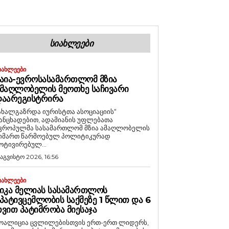
ᲡᲘᲐᲮᲚᲔᲔᲑᲘ
ᲘᲐᲮᲚᲔᲔᲑᲘ
ᲐᲘᲐ-ᲔᲕᲠᲝᲡᲐᲡᲐᲛᲐᲠᲗᲚᲝᲛ ᲛᲖᲘᲐ
ᲛᲐᲦᲚᲝᲑᲔᲚᲘᲡ ᲛᲔᲝᲗᲮᲔ ᲡᲐᲩᲘᲕᲐᲠᲘ
ᲓᲐᲐᲠᲔᲒᲘᲡᲢᲠᲘᲠᲐ
ახალგაზრდა იურისტთა ასოციაციის“
ანცხადებით, ადამიანის უფლებათა
ვროპულმა სასამართლომ მზია ამაღლობელის
იმართ წარმოებულ პოლიტიკურად
ოტივირებულ...
 აგვისტო 2026, 16:56
ᲘᲐᲮᲚᲔᲔᲑᲘ
ᲘᲙᲐ ᲛᲔᲚᲘᲐᲡ ᲡᲐᲡᲐᲛᲐᲠᲗᲚᲝᲡ
ᲞᲐᲢᲘᲕᲪᲔᲛᲚᲝᲑᲘᲡ ᲡᲐᲥᲛᲔᲖᲔ 1 ᲬᲚᲘᲗ ᲓᲐ 6
ᲕᲘᲗ ᲞᲐᲢᲘᲛᲠᲝᲑᲐ ᲛᲘᲔᲡᲐᲯᲐ
ოალიცია ცვლილებისთვის ერთ-ერთ ლიდერს,