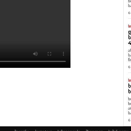
ნ
ს
6
Ს
Დ
Ს
4
ა
ს
წ
6
Ს
Ხ
Ხ
ხ
ხ
ა
ს
6