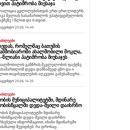
ᲕᲘᲗ ᲞᲐᲢᲘᲛᲠᲝᲑᲐ ᲛᲘᲔᲡᲐᲯᲐ
ოალიცია ცვლილებისთვის ერთ-ერთ ლიდერს,
იკა მელიას სასამართლოს უპატივცემულობის
აქმეზე 1 წლით და 6 თვით...
 აგვისტო 2026, 14:49
ᲘᲐᲮᲚᲔᲔᲑᲘ
ᲔᲓᲐᲡ, ᲠᲝᲛᲔᲚᲛᲐᲪ ᲑᲐᲗᲣᲛᲘᲡ
ᲐᲛᲨᲝᲑᲘᲐᲠᲝᲨᲘ ᲐᲮᲐᲚᲨᲝᲑᲘᲚᲘ ᲛᲝᲙᲚᲐ,
-ᲬᲚᲘᲐᲜᲘ ᲞᲐᲢᲘᲛᲠᲝᲑᲐ ᲛᲘᲣᲡᲐᲯᲔᲡ
ხალშობილის განზრახ მკვლელობის ფაქტზე,
ასამართლომ დედა დამნაშვედ ცნო და 4
ლით თავისუფლების აღკვეთა განუსაზღვრა....
 აგვისტო 2026, 14:25
ᲘᲐᲮᲚᲔᲔᲑᲘ
ᲝᲑᲘᲡ ᲛᲣᲜᲘᲪᲘᲞᲐᲚᲘᲢᲔᲢᲨᲘ, ᲛᲓᲘᲜᲐᲠᲔ
ᲝᲑᲘᲡᲬᲧᲐᲚᲨᲘ ᲓᲔᲓᲐ-ᲨᲕᲘᲚᲘ ᲓᲐᲘᲮᲠᲩᲝ
ობის მუნიციპალიტეტში მდინარე
ობისწყალში დედა-შვილი დაიხრჩო.
რსებული ინფორმაციით, ისინი მდინარეში
აბანაოდ შევიდნენ, რა დროსაც...