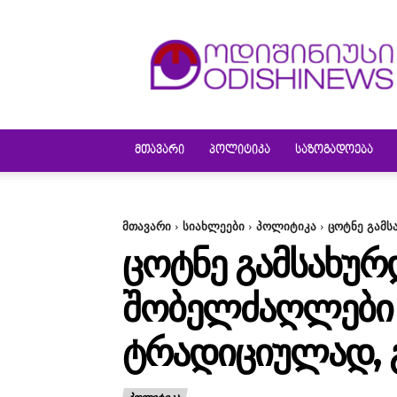
ODISHINEWS
ᲛᲗᲐᲕᲐᲠᲘ
ᲞᲝᲚᲘᲢᲘᲙᲐ
ᲡᲐᲖᲝᲒᲐᲓᲝᲔᲑᲐ
მთავარი
სიახლეები
პოლიტიკა
ცოტნე გამს
ᲪᲝᲢᲜᲔ ᲒᲐᲛᲡᲐᲮᲣᲠᲓ
ᲨᲝᲑᲔᲚᲫᲐᲦᲚᲔᲑᲘ –
ᲢᲠᲐᲓᲘᲪᲘᲣᲚᲐᲓ, 