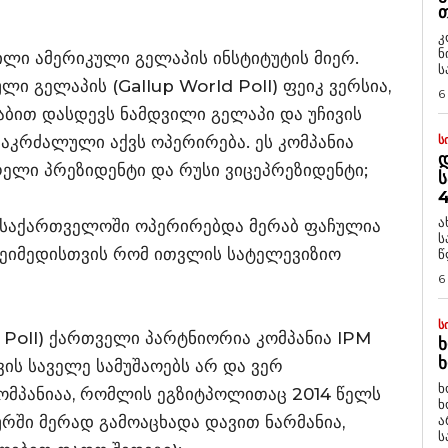
Თ
კ
ნ
ბილი ამერიკული გელაპის ინსტიტუტის მიერ.
ს
ი გელაპის (Gallup World Poll) ფეიკ ვერსია,
6
ბით დასდევს ნამდვილი გელაპი და უჩივის
 აკრძალული აქვს ოპერირება. ეს კომპანია
Ს
Დ
რელი პრეზიდენტი და რუსი ვიცეპრეზიდენტი;
Ს
4
ა
თ საქართველოში ოპერირებდა მერაბ ფაჩულია
ს
ელეიმედისთვის რომ ითვლის სატელევიზიო
წ
6
Ს
d Poll) ქართველი პარტნიორია კომპანია IPM
Ხ
Ხ
ის საველე სამუშაოებს არ და ვერ
ხ
კომპანიაა, რომლის ეგზიტპოლითაც 2014 წელს
ხ
რში მერად გამოაცხადა დავით ნარმანია,
ა
ს