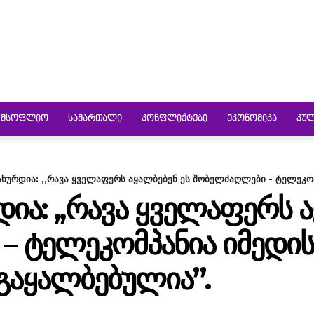
ᲛᲡᲝᲤᲚᲘᲝ
ᲡᲐᲛᲐᲠᲗᲐᲚᲘ
ᲙᲝᲜᲤᲚᲘᲥᲢᲔᲑᲘ
ᲔᲙᲝᲜᲝᲛᲘᲙᲐ
ᲙᲣ
ახურდია: ,,რავა ყველაფერს აყალბებენ ეს შობელძაღლები - ტელეკომპ
ᲘᲐ: ,,ᲠᲐᲕᲐ ᲧᲕᲔᲚᲐᲤᲔᲠᲡ 
 ᲢᲔᲚᲔᲙᲝᲛᲞᲐᲜᲘᲐ ᲘᲛᲔᲓᲘᲡ
ᲒᲐᲧᲐᲚᲑᲔᲑᲣᲚᲘᲐ”.