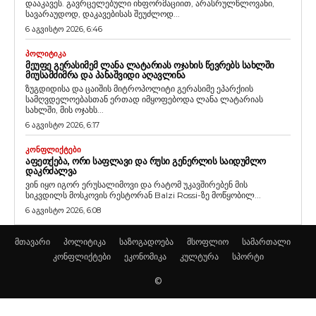
დააკავეს. გავრცელებული ინფორმაციით, არასრულწლოვანი,
სავარაუდოდ, დაკავებისას შეუძლოდ...
6 აგვისტო 2026, 6:46
ᲞᲝᲚᲘᲢᲘᲙᲐ
ᲛᲔᲣᲤᲔ ᲒᲔᲠᲐᲡᲘᲛᲔᲛ ᲚᲐᲜᲐ ᲚᲐᲢᲐᲠᲘᲐᲡ ᲝᲯᲐᲮᲘᲡ ᲬᲔᲕᲠᲔᲑᲡ ᲡᲐᲮᲚᲨᲘ
ᲛᲘᲣᲡᲐᲛᲫᲘᲛᲠᲐ ᲓᲐ ᲞᲐᲜᲐᲨᲕᲘᲓᲘ ᲐᲦᲐᲕᲚᲘᲜᲐ
ზუგდიდისა და ცაიშის მიტროპოლიტი გერასიმე ეპარქიის
სამღვდელოებასთან ერთად იმყოფებოდა ლანა ლატარიას
სახლში, მის ოჯახს...
6 აგვისტო 2026, 6:17
ᲙᲝᲜᲤᲚᲘᲥᲢᲔᲑᲘ
ᲐᲤᲔᲗᲥᲔᲑᲐ, ᲝᲠᲘ ᲡᲐᲤᲚᲐᲕᲘ ᲓᲐ ᲠᲣᲡᲘ ᲒᲔᲜᲔᲠᲚᲘᲡ ᲡᲐᲘᲓᲣᲛᲚᲝ
ᲓᲐᲙᲠᲫᲐᲚᲕᲐ
ვინ იყო იგორ ერუსალიმოვი და რატომ უკავშირებენ მის
სიკვდილს მოსკოვის რესტორან Balzi Rossi-ზე მოწყობილ...
6 აგვისტო 2026, 6:08
მთავარი
პოლიტიკა
საზოგადოება
მსოფლიო
სამართალი
კონფლიქტები
ეკონომიკა
კულტურა
სპორტი
©