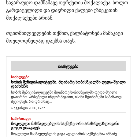
სავარაუდო დამნაშავე თურქეთის მოქალაქეა, ხოლო
გარდაცვლილი და დაჭრილი ქალები უზბეკეთის
მოქალაქეები არიან.
თვითმხილველების თქმით, ქალბატონებს მამაკაცი
მოულოდნელად დაესხა თავს.
ᲡᲘᲐᲮᲚᲔᲔᲑᲘ
ᲡᲘᲐᲮᲚᲔᲔᲑᲘ
ᲮᲝᲑᲘᲡ ᲛᲣᲜᲘᲪᲘᲞᲐᲚᲘᲢᲔᲢᲨᲘ, ᲛᲓᲘᲜᲐᲠᲔ ᲮᲝᲑᲘᲡᲬᲧᲐᲚᲨᲘ ᲓᲔᲓᲐ-ᲨᲕᲘᲚᲘ
ᲓᲐᲘᲮᲠᲩᲝ
ხობის მუნიციპალიტეტში მდინარე ხობისწყალში დედა-შვილი
დაიხრჩო. არსებული ინფორმაციით, ისინი მდინარეში საბანაოდ
შევიდნენ, რა დროსაც...
6 აგვისტო 2026, 13:37
ᲡᲐᲛᲐᲠᲗᲐᲚᲘ
ᲛᲝᲙᲚᲣᲚᲘ ᲛᲐᲡᲬᲐᲕᲚᲔᲑᲚᲘᲡ ᲡᲐᲥᲛᲔᲖᲔ ᲝᲠᲘ ᲐᲠᲐᲡᲠᲣᲚᲬᲚᲝᲕᲐᲜᲘ
ᲒᲝᲒᲝ ᲓᲐᲐᲙᲐᲕᲔᲡ
მოკლული მასწავლებლის გიგა ავალიანის საქმეზე ნია იმნაძე