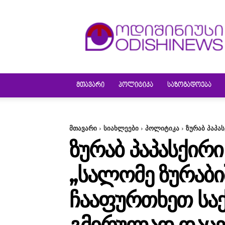
ODISHINEWS
ᲛᲗᲐᲕᲐᲠᲘ
ᲞᲝᲚᲘᲢᲘᲙᲐ
ᲡᲐᲖᲝᲒᲐᲓᲝᲔᲑᲐ
მთავარი
სიახლეები
პოლიტიკა
ზურაბ პაპა
ᲖᲣᲠᲐᲑ ᲞᲐᲞᲐᲡᲥᲘᲠ
,,ᲡᲐᲚᲝᲛᲔ ᲖᲣᲠᲐᲑ
ᲩᲐᲐᲤᲣᲠᲗᲮᲔᲗ ᲡᲐ