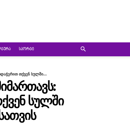
ᲚᲢᲣᲠᲐ
ᲡᲞᲝᲠᲢᲘ
რდაჭერით თქვენ სულში...
ᲛᲘᲛᲐᲠᲗᲐᲕᲡ:
ᲗᲥᲕᲔᲜ ᲡᲣᲚᲨᲘ
ᲡᲐᲗᲕᲘᲡ