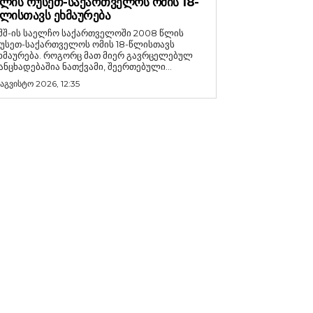
ᲚᲘᲡ ᲠᲣᲡᲔᲗ-ᲡᲐᲥᲐᲠᲗᲕᲔᲚᲝᲡ ᲝᲛᲘᲡ 18-
ᲚᲘᲡᲗᲐᲕᲡ ᲔᲮᲛᲐᲣᲠᲔᲑᲐ
შშ-ის საელჩო საქართველოში 2008 წლის
უსეთ-საქართველოს ომის 18-წლისთავს
რება. როგორც მათ მიერ გავრცელებულ
ანცხადებაშია ნათქვამი, შეერთებული...
 აგვისტო 2026, 12:35