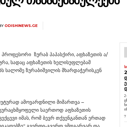
ᲛᲣᲚ ᲗᲐᲜᲐᲛᲔᲛᲐᲛᲣᲚᲔᲔᲑᲡ”
BY
ODISHINEWS.GE
 პროფესორი ზურაბ პაპასქირი, აფხაზეთის ა/
აურა, სადაც აფხაზეთის ხელისუფლებამ
Ს
ბს სალომე ზურაბიშვილის მხარდაჭერისკენ
2
Დ
Ე
2
ც
ლუტურად ამოვარდნილი მიმართვა –
ხ
ი
შეურაცხმყოფელი საერთოდ აფხაზეთის
7
ვექცევი იმას, რომ ბევრ თქვენგანთან ერთად
არიკადებზე“ გვერდი-გვერდ ვმდგარვარ და