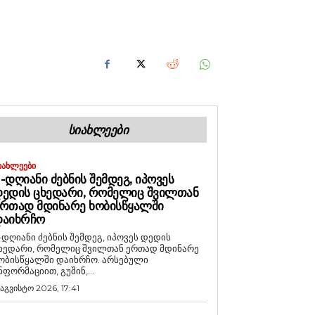
ᲡᲘᲐᲮᲚᲔᲔᲑᲘ
ᲘᲐᲮᲚᲔᲔᲑᲘ
-ᲓᲦᲘᲐᲜᲘ ᲫᲔᲑᲜᲘᲡ ᲨᲔᲛᲓᲔᲒ, ᲘᲞᲝᲕᲔᲡ
ᲔᲓᲘᲡ ᲪᲮᲔᲓᲐᲠᲘ, ᲠᲝᲛᲔᲚᲘᲪ ᲨᲕᲘᲚᲗᲐᲜ
ᲠᲗᲐᲓ ᲛᲓᲘᲜᲐᲠᲔ ᲮᲝᲑᲘᲡᲬᲧᲐᲚᲨᲘ
ᲓᲐᲘᲮᲠᲩᲝ
-დღიანი ძებნის შემდეგ, იპოვეს დედის
ხედარი, რომელიც შვილთან ერთად მდინარე
ობისწყალში დაიხრჩო. არსებული
ნფორმაციით, გუშინ,...
 აგვისტო 2026, 17:41