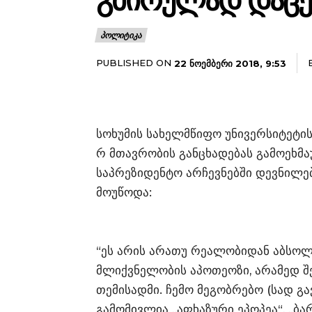
ᲒᲛᲘᲠᲣᲚᲐᲓ ᲓᲐᲪᲔ
ᲞᲝᲚᲘᲢᲘᲙᲐ
PUBLISHED ON
22 ᲜᲝᲔᲛᲑᲔᲠᲘ 2018, 9:53
სოხუმის სახელმწიფო უნივერსიტეტის
რ მთავრობის განცხადებას გამოეხმ
საპრეზიდენტო არჩევნებში დევნილე
მოუწოდა:
“ეს არის არათუ რეალობიდან აბსო
მლიქვნელობის აპოთეოზი, არამედ 
თემისადმი. ჩემო მეგობრებო (სად გა
გამომივლია „აფხაზური ეპოპეა“, „ბ