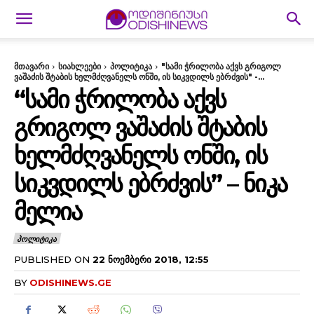
მთავარი
სიახლეები
პოლიტიკა
"სამი ჭრილობა აქვს გრიგოლ
ვაშაძის შტაბის ხელმძღვანელს ონში, ის სიკვდილს ებრძვის" -...
“ᲡᲐᲛᲘ ᲭᲠᲘᲚᲝᲑᲐ ᲐᲥᲕᲡ
ᲒᲠᲘᲒᲝᲚ ᲕᲐᲨᲐᲫᲘᲡ ᲨᲢᲐᲑᲘᲡ
ᲮᲔᲚᲛᲫᲦᲕᲐᲜᲔᲚᲡ ᲝᲜᲨᲘ, ᲘᲡ
ᲡᲘᲙᲕᲓᲘᲚᲡ ᲔᲑᲠᲫᲕᲘᲡ” – ᲜᲘᲙᲐ
ᲛᲔᲚᲘᲐ
ᲞᲝᲚᲘᲢᲘᲙᲐ
PUBLISHED ON
22 ᲜᲝᲔᲛᲑᲔᲠᲘ 2018, 12:55
BY
ODISHINEWS.GE