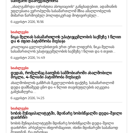
ᲡᲐᲩᲘᲕᲐᲠᲘ ᲓᲐᲐᲠᲔᲒᲘᲡᲢᲠᲘᲠᲐ
„ახალგაზრდა იურისტთა ასოციაციის“ განცხადებით, ადამიანის
უფლებათა ევროპულმა სასამართლომ მზია ამაღლობელის
მიმართ წარმოებულ პოლიტიკურად მოტივირებულ...
6 აგვისტო 2026, 16:56
ᲡᲘᲐᲮᲚᲔᲔᲑᲘ
ᲜᲘᲙᲐ ᲛᲔᲚᲘᲐᲡ ᲡᲐᲡᲐᲛᲐᲠᲗᲚᲝᲡ ᲣᲞᲐᲢᲘᲕᲪᲔᲛᲚᲝᲑᲘᲡ ᲡᲐᲥᲛᲔᲖᲔ 1 ᲬᲚᲘᲗ
ᲓᲐ 6 ᲗᲕᲘᲗ ᲞᲐᲢᲘᲛᲠᲝᲑᲐ ᲛᲘᲔᲡᲐᲯᲐ
კოალიცია ცვლილებისთვის ერთ-ერთ ლიდერს, ნიკა მელიას
სასამართლოს უპატივცემულობის საქმეზე 1 წლით და 6 თვით...
6 აგვისტო 2026, 14:49
ᲡᲘᲐᲮᲚᲔᲔᲑᲘ
ᲓᲔᲓᲐᲡ, ᲠᲝᲛᲔᲚᲛᲐᲪ ᲑᲐᲗᲣᲛᲘᲡ ᲡᲐᲛᲨᲝᲑᲘᲐᲠᲝᲨᲘ ᲐᲮᲐᲚᲨᲝᲑᲘᲚᲘ
ᲛᲝᲙᲚᲐ, 4-ᲬᲚᲘᲐᲜᲘ ᲞᲐᲢᲘᲛᲠᲝᲑᲐ ᲛᲘᲣᲡᲐᲯᲔᲡ
ახალშობილის განზრახ მკვლელობის ფაქტზე, სასამართლომ
დედა დამნაშვედ ცნო და 4 წლით თავისუფლების აღკვეთა
განუსაზღვრა....
6 აგვისტო 2026, 14:25
ᲡᲘᲐᲮᲚᲔᲔᲑᲘ
ᲮᲝᲑᲘᲡ ᲛᲣᲜᲘᲪᲘᲞᲐᲚᲘᲢᲔᲢᲨᲘ, ᲛᲓᲘᲜᲐᲠᲔ ᲮᲝᲑᲘᲡᲬᲧᲐᲚᲨᲘ ᲓᲔᲓᲐ-ᲨᲕᲘᲚᲘ
ᲓᲐᲘᲮᲠᲩᲝ
ხობის მუნიციპალიტეტში მდინარე ხობისწყალში დედა-შვილი
დაიხრჩო. არსებული ინფორმაციით, ისინი მდინარეში საბანაოდ
შევიდნენ, რა დროსაც...