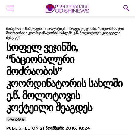
მთავარი
სიახლეები
პოლიტიკა
სოფელ ვეჯინში, "ნაციონალური
მოძრაობის" კოორდინატორის სახლში ე.წ. მოლოტოვის კოქტეილი
შეაგდეს
ᲡᲝᲤᲔᲚ ᲕᲔᲯᲘᲜᲨᲘ,
“ᲜᲐᲪᲘᲝᲜᲐᲚᲣᲠᲘ
ᲛᲝᲫᲠᲐᲝᲑᲘᲡ”
ᲙᲝᲝᲠᲓᲘᲜᲐᲢᲝᲠᲘᲡ ᲡᲐᲮᲚᲨᲘ
Ე.Წ. ᲛᲝᲚᲝᲢᲝᲕᲘᲡ
ᲙᲝᲥᲢᲔᲘᲚᲘ ᲨᲔᲐᲒᲓᲔᲡ
ᲞᲝᲚᲘᲢᲘᲙᲐ
PUBLISHED ON
21 ᲜᲝᲔᲛᲑᲔᲠᲘ 2018, 18:24