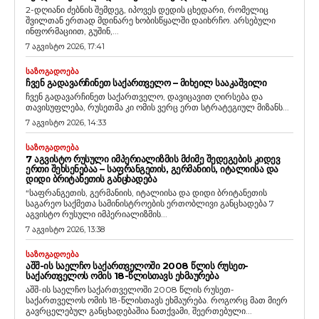
2-დღიანი ძებნის შემდეგ, იპოვეს დედის ცხედარი, რომელიც
შვილთან ერთად მდინარე ხობისწყალში დაიხრჩო. არსებული
ინფორმაციით, გუშინ,...
7 აგვისტო 2026, 17:41
ᲡᲐᲖᲝᲒᲐᲓᲝᲔᲑᲐ
ᲩᲕᲔᲜ ᲒᲐᲓᲐᲕᲐᲠᲩᲘᲜᲔᲗ ᲡᲐᲥᲐᲠᲗᲕᲔᲚᲝ – ᲛᲘᲮᲔᲘᲚ ᲡᲐᲐᲙᲐᲨᲕᲘᲚᲘ
ჩვენ გადავარჩინეთ საქართველო, დავიცავით ღირსება და
თავისუფლება, რუსეთმა კი ომის ვერც ერთ სტრატეგიულ მიზანს...
7 აგვისტო 2026, 14:33
ᲡᲐᲖᲝᲒᲐᲓᲝᲔᲑᲐ
7 ᲐᲒᲕᲘᲡᲢᲝ ᲠᲣᲡᲣᲚᲘ ᲘᲛᲞᲔᲠᲘᲐᲚᲘᲖᲛᲘᲡ ᲛᲫᲘᲛᲔ ᲨᲔᲓᲔᲒᲔᲑᲘᲡ ᲙᲘᲓᲔᲕ
ᲔᲠᲗᲘ ᲨᲔᲮᲡᲔᲜᲔᲑᲐᲐ – ᲡᲐᲤᲠᲐᲜᲒᲔᲗᲘᲡ, ᲒᲔᲠᲛᲐᲜᲘᲘᲡ, ᲘᲢᲐᲚᲘᲘᲡᲐ ᲓᲐ
ᲓᲘᲓᲘ ᲑᲠᲘᲢᲐᲜᲔᲗᲘᲡ ᲒᲐᲜᲪᲮᲐᲓᲔᲑᲐ
“საფრანგეთის, გერმანიის, იტალიისა და დიდი ბრიტანეთის
საგარეო საქმეთა სამინისტროების ერთობლივი განცხადება 7
აგვისტო რუსული იმპერიალიზმის...
7 აგვისტო 2026, 13:38
ᲡᲐᲖᲝᲒᲐᲓᲝᲔᲑᲐ
ᲐᲨᲨ-ᲘᲡ ᲡᲐᲔᲚᲩᲝ ᲡᲐᲥᲐᲠᲗᲕᲔᲚᲝᲨᲘ 2008 ᲬᲚᲘᲡ ᲠᲣᲡᲔᲗ-
ᲡᲐᲥᲐᲠᲗᲕᲔᲚᲝᲡ ᲝᲛᲘᲡ 18-ᲬᲚᲘᲡᲗᲐᲕᲡ ᲔᲮᲛᲐᲣᲠᲔᲑᲐ
აშშ-ის საელჩო საქართველოში 2008 წლის რუსეთ-
საქართველოს ომის 18-წლისთავს ეხმაურება. როგორც მათ მიერ
გავრცელებულ განცხადებაშია ნათქვამი, შეერთებული...