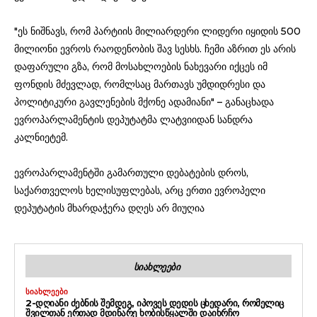
"ეს ნიშნავს, რომ პარტიის მილიარდერი ლიდერი იყიდის 500
მილიონი ევროს რაოდენობის შავ სესხს. ჩემი აზრით ეს არის
დაფარული გზა, რომ მოსახლოების ნახევარი იქცეს იმ
ფონდის მძევლად, რომლსაც მართავს უმდიდრესი და
პოლიტიკური გავლენების მქონე ადამიანი" – განაცხადა
ევროპარლამენტის დეპუტატმა ლატვიიდან სანდრა
კალნიეტემ.
ევროპარლამენტში გამართული დებატების დროს,
საქართველოს ხელისუფლებას, არც ერთი ევროპელი
დეპუტატის მხარდაჭერა დღეს არ მიუღია
ᲡᲘᲐᲮᲚᲔᲔᲑᲘ
ᲡᲘᲐᲮᲚᲔᲔᲑᲘ
2-ᲓᲦᲘᲐᲜᲘ ᲫᲔᲑᲜᲘᲡ ᲨᲔᲛᲓᲔᲒ, ᲘᲞᲝᲕᲔᲡ ᲓᲔᲓᲘᲡ ᲪᲮᲔᲓᲐᲠᲘ, ᲠᲝᲛᲔᲚᲘᲪ
ᲨᲕᲘᲚᲗᲐᲜ ᲔᲠᲗᲐᲓ ᲛᲓᲘᲜᲐᲠᲔ ᲮᲝᲑᲘᲡᲬᲧᲐᲚᲨᲘ ᲓᲐᲘᲮᲠᲩᲝ