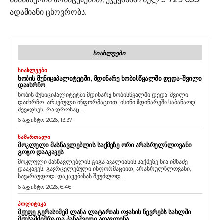
ადამიანი ცხოვრობს.
ᲡᲘᲐᲮᲚᲔᲔᲑᲘ
ᲡᲘᲐᲮᲚᲔᲔᲑᲘ
ᲮᲝᲑᲘᲡ ᲛᲣᲜᲘᲪᲘᲞᲐᲚᲘᲢᲔᲢᲨᲘ, ᲛᲓᲘᲜᲐᲠᲔ ᲮᲝᲑᲘᲡᲬᲧᲐᲚᲨᲘ ᲓᲔᲓᲐ-ᲨᲕᲘᲚᲘ
ᲓᲐᲘᲮᲠᲩᲝ
ხობის მუნიციპალიტეტში მდინარე ხობისწყალში დედა-შვილი
დაიხრჩო. არსებული ინფორმაციით, ისინი მდინარეში საბანაოდ
შევიდნენ, რა დროსაც...
6 აგვისტო 2026, 13:37
ᲡᲐᲛᲐᲠᲗᲐᲚᲘ
ᲛᲝᲙᲚᲣᲚᲘ ᲛᲐᲡᲬᲐᲕᲚᲔᲑᲚᲘᲡ ᲡᲐᲥᲛᲔᲖᲔ ᲝᲠᲘ ᲐᲠᲐᲡᲠᲣᲚᲬᲚᲝᲕᲐᲜᲘ
ᲒᲝᲒᲝ ᲓᲐᲐᲙᲐᲕᲔᲡ
მოკლული მასწავლებლის გიგა ავალიანის საქმეზე ნია იმნაძე
დააკავეს. გავრცელებული ინფორმაციით, არასრულწლოვანი,
სავარაუდოდ, დაკავებისას შეუძლოდ...
6 აგვისტო 2026, 6:46
ᲞᲝᲚᲘᲢᲘᲙᲐ
ᲛᲔᲣᲤᲔ ᲒᲔᲠᲐᲡᲘᲛᲔᲛ ᲚᲐᲜᲐ ᲚᲐᲢᲐᲠᲘᲐᲡ ᲝᲯᲐᲮᲘᲡ ᲬᲔᲕᲠᲔᲑᲡ ᲡᲐᲮᲚᲨᲘ
ᲛᲘᲣᲡᲐᲛᲫᲘᲛᲠᲐ ᲓᲐ ᲞᲐᲜᲐᲨᲕᲘᲓᲘ ᲐᲦᲐᲕᲚᲘᲜᲐ