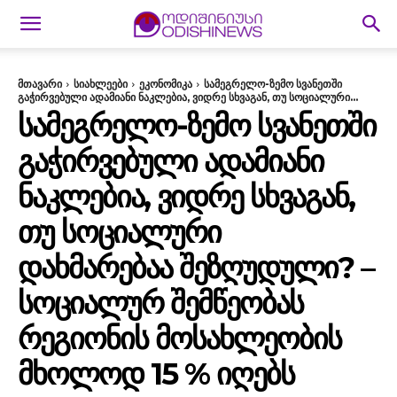
მთავარი
სიახლეები
ეკონომიკა
სამეგრელო-ზემო სვანეთში
გაჭირვებული ადამიანი ნაკლებია, ვიდრე სხვაგან, თუ სოციალური...
ᲡᲐᲛᲔᲒᲠᲔᲚᲝ-ᲖᲔᲛᲝ ᲡᲕᲐᲜᲔᲗᲨᲘ
ᲒᲐᲭᲘᲠᲕᲔᲑᲣᲚᲘ ᲐᲓᲐᲛᲘᲐᲜᲘ
ᲜᲐᲙᲚᲔᲑᲘᲐ, ᲕᲘᲓᲠᲔ ᲡᲮᲕᲐᲒᲐᲜ,
ᲗᲣ ᲡᲝᲪᲘᲐᲚᲣᲠᲘ
ᲓᲐᲮᲛᲐᲠᲔᲑᲐᲐ ᲨᲔᲖᲦᲣᲓᲣᲚᲘ? –
ᲡᲝᲪᲘᲐᲚᲣᲠ ᲨᲔᲛᲬᲔᲝᲑᲐᲡ
ᲠᲔᲒᲘᲝᲜᲘᲡ ᲛᲝᲡᲐᲮᲚᲔᲝᲑᲘᲡ
ᲛᲮᲝᲚᲝᲓ 15 % ᲘᲦᲔᲑᲡ