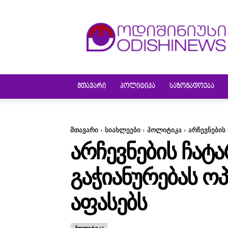
ODISHINEWS
ᲛᲗᲐᲕᲐᲠᲘ
ᲞᲝᲚᲘᲢᲘᲙᲐ
ᲡᲐᲖᲝᲒᲐᲓᲝᲔᲑᲐ
მთავარი
სიახლეები
პოლიტიკა
არჩევნების
ᲐᲠᲩᲔᲕᲜᲔᲑᲘᲡ ᲩᲐᲢ
ᲒᲐᲭᲘᲐᲜᲣᲠᲔᲑᲐᲡ Ო
ᲐᲤᲐᲡᲔᲑᲡ