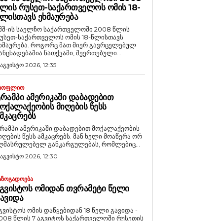
ᲚᲘᲡ ᲠᲣᲡᲔᲗ-ᲡᲐᲥᲐᲠᲗᲕᲔᲚᲝᲡ ᲝᲛᲘᲡ 18-
ᲚᲘᲡᲗᲐᲕᲡ ᲔᲮᲛᲐᲣᲠᲔᲑᲐ
შშ-ის საელჩო საქართველოში 2008 წლის
უსეთ-საქართველოს ომის 18-წლისთავს
რება. როგორც მათ მიერ გავრცელებულ
ანცხადებაშია ნათქვამი, შეერთებული...
 აგვისტო 2026, 12:35
ᲡᲝᲤᲚᲘᲝ
ᲠᲐᲛᲞᲘ ᲐᲛᲔᲠᲘᲙᲐᲨᲘ ᲓᲐᲑᲐᲓᲔᲑᲘᲗ
ᲝᲥᲐᲚᲐᲥᲔᲝᲑᲘᲡ ᲛᲘᲦᲔᲑᲘᲡ ᲬᲔᲡᲡ
ᲛᲙᲐᲪᲠᲔᲑᲡ
რამპი ამერიკაში დაბადებით მოქალაქეობის
იღების წესს ამკაცრებს. მან ხელი მოაწერა ორ
ღმასრულებელ განკარგულებას, რომლებიც...
 აგვისტო 2026, 12:30
ᲐᲖᲝᲒᲐᲓᲝᲔᲑᲐ
ᲒᲕᲘᲡᲢᲝᲡ ᲝᲛᲘᲓᲐᲜ ᲗᲕᲠᲐᲛᲔᲢᲘ ᲬᲔᲚᲘ
ᲐᲕᲘᲓᲐ
გვისტოს ომის დაწყებიდან 18 წელი გავიდა -
008 წლის 7 აგვიტოს საქართველოში რუსეთის