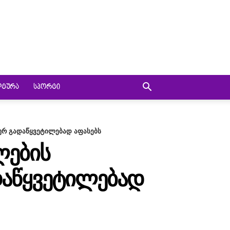
ᲚᲢᲣᲠᲐ
ᲡᲞᲝᲠᲢᲘ
კურ გადაწყვეტილებად აფასებს
ᲚᲔᲑᲘᲡ
ᲓᲐᲬᲧᲕᲔᲢᲘᲚᲔᲑᲐᲓ