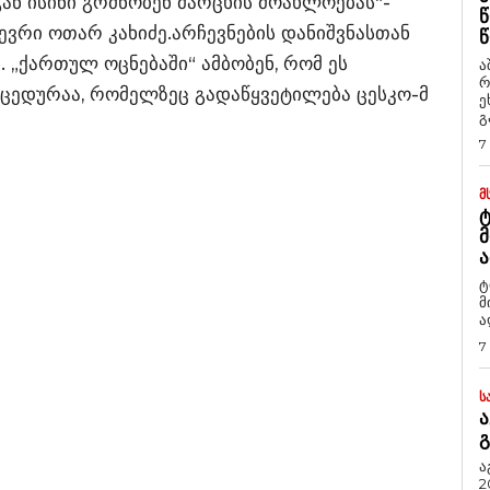
გან ისინი გრძნობენ მარცხის მოახლოებას“-
Წ
ვრი ოთარ კახიძე.არჩევნების დანიშვნასთან
Წ
 „ქართულ ოცნებაში“ ამბობენ, რომ ეს
ა
რ
ედურაა, რომელზეც გადაწყვეტილება ცესკო-მ
ეხმაუ
გ
7
Მ
Ტ
Მ
Ა
ტ
მ
ა
7
Ს
Ა
Გ
ა
2