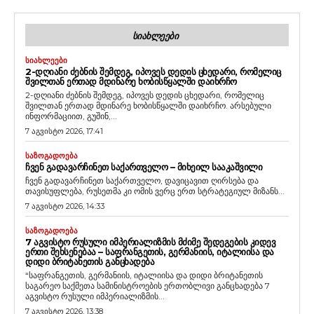
ᲡᲘᲐᲮᲚᲔᲔᲑᲘ
ᲡᲘᲐᲮᲚᲔᲔᲑᲘ
2-ᲓᲦᲘᲐᲜᲘ ᲫᲔᲑᲜᲘᲡ ᲨᲔᲛᲓᲔᲒ, ᲘᲞᲝᲕᲔᲡ ᲓᲔᲓᲘᲡ ᲪᲮᲔᲓᲐᲠᲘ, ᲠᲝᲛᲔᲚᲘᲪ
ᲨᲕᲘᲚᲗᲐᲜ ᲔᲠᲗᲐᲓ ᲛᲓᲘᲜᲐᲠᲔ ᲮᲝᲑᲘᲡᲬᲧᲐᲚᲨᲘ ᲓᲐᲘᲮᲠᲩᲝ
2-დღიანი ძებნის შემდეგ, იპოვეს დედის ცხედარი, რომელიც
შვილთან ერთად მდინარე ხობისწყალში დაიხრჩო. არსებული
ინფორმაციით, გუშინ,...
7 აგვისტო 2026, 17:41
ᲡᲐᲖᲝᲒᲐᲓᲝᲔᲑᲐ
ᲩᲕᲔᲜ ᲒᲐᲓᲐᲕᲐᲠᲩᲘᲜᲔᲗ ᲡᲐᲥᲐᲠᲗᲕᲔᲚᲝ – ᲛᲘᲮᲔᲘᲚ ᲡᲐᲐᲙᲐᲨᲕᲘᲚᲘ
ჩვენ გადავარჩინეთ საქართველო, დავიცავით ღირსება და
თავისუფლება, რუსეთმა კი ომის ვერც ერთ სტრატეგიულ მიზანს...
7 აგვისტო 2026, 14:33
ᲡᲐᲖᲝᲒᲐᲓᲝᲔᲑᲐ
7 ᲐᲒᲕᲘᲡᲢᲝ ᲠᲣᲡᲣᲚᲘ ᲘᲛᲞᲔᲠᲘᲐᲚᲘᲖᲛᲘᲡ ᲛᲫᲘᲛᲔ ᲨᲔᲓᲔᲒᲔᲑᲘᲡ ᲙᲘᲓᲔᲕ
ᲔᲠᲗᲘ ᲨᲔᲮᲡᲔᲜᲔᲑᲐᲐ – ᲡᲐᲤᲠᲐᲜᲒᲔᲗᲘᲡ, ᲒᲔᲠᲛᲐᲜᲘᲘᲡ, ᲘᲢᲐᲚᲘᲘᲡᲐ ᲓᲐ
ᲓᲘᲓᲘ ᲑᲠᲘᲢᲐᲜᲔᲗᲘᲡ ᲒᲐᲜᲪᲮᲐᲓᲔᲑᲐ
“საფრანგეთის, გერმანიის, იტალიისა და დიდი ბრიტანეთის
საგარეო საქმეთა სამინისტროების ერთობლივი განცხადება 7
აგვისტო რუსული იმპერიალიზმის...
7 აგვისტო 2026, 13:38