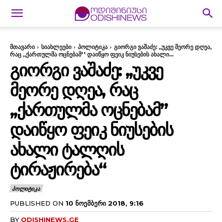
მთავარი
სიახლეები
პოლიტიკა
გიორგი ვაშაძე: ,,უკვე მეორე დღეა,
რაც ,,ქართულმა ოცნებამ'' დაიწყო ფეიკ ნიუსების ახალი...
ᲒᲘᲝᲠᲒᲘ ᲕᲐᲨᲐᲫᲔ: ,,ᲣᲙᲕᲔ
ᲛᲔᲝᲠᲔ ᲓᲦᲔᲐ, ᲠᲐᲪ
,,ᲥᲐᲠᲗᲣᲚᲛᲐ ᲝᲪᲜᲔᲑᲐᲛ”
ᲓᲐᲘᲬᲧᲝ ᲤᲔᲘᲙ ᲜᲘᲣᲡᲔᲑᲘᲡ
ᲐᲮᲐᲚᲘ ᲢᲐᲚᲦᲘᲡ
ᲢᲘᲠᲐᲟᲘᲠᲔᲑᲐ“
ᲞᲝᲚᲘᲢᲘᲙᲐ
PUBLISHED ON
10 ᲜᲝᲔᲛᲑᲔᲠᲘ 2018, 9:16
BY
ODISHINEWS.GE