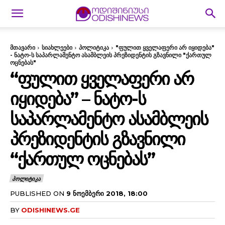
მთავარი
სიახლეები
პოლიტიკა
"ფულით ყველაფერი არ იყიდება"
- ნატო-ს საპარლამენტო ასამბლეის პრეზიდენტის გზავნილი "ქართულ
ოცნებას"
“ᲤᲣᲚᲘᲗ ᲧᲕᲔᲚᲐᲤᲔᲠᲘ ᲐᲠ
ᲘᲧᲘᲓᲔᲑᲐ” – ᲜᲐᲢᲝ-Ს
ᲡᲐᲞᲐᲠᲚᲐᲛᲔᲜᲢᲝ ᲐᲡᲐᲛᲑᲚᲔᲘᲡ
ᲞᲠᲔᲖᲘᲓᲔᲜᲢᲘᲡ ᲒᲖᲐᲕᲜᲘᲚᲘ
“ᲥᲐᲠᲗᲣᲚ ᲝᲪᲜᲔᲑᲐᲡ”
ᲞᲝᲚᲘᲢᲘᲙᲐ
PUBLISHED ON
9 ᲜᲝᲔᲛᲑᲔᲠᲘ 2018, 18:00
BY
ODISHINEWS.GE