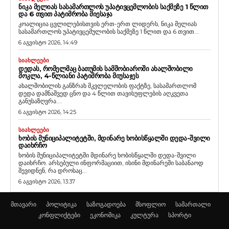
ᲜᲘᲙᲐ ᲛᲔᲚᲘᲐᲡ ᲡᲐᲡᲐᲛᲐᲠᲗᲚᲝᲡ ᲣᲞᲐᲢᲘᲕᲪᲔᲛᲚᲝᲑᲘᲡ ᲡᲐᲥᲛᲔᲖᲔ 1 ᲬᲚᲘᲗ
ᲓᲐ 6 ᲗᲕᲘᲗ ᲞᲐᲢᲘᲛᲠᲝᲑᲐ ᲛᲘᲔᲡᲐᲯᲐ
კოალიცია ცვლილებისთვის ერთ-ერთ ლიდერს, ნიკა მელიას
სასამართლოს უპატივცემულობის საქმეზე 1 წლით და 6 თვით...
6 აგვისტო 2026, 14:49
ᲡᲘᲐᲮᲚᲔᲔᲑᲘ
ᲓᲔᲓᲐᲡ, ᲠᲝᲛᲔᲚᲛᲐᲪ ᲑᲐᲗᲣᲛᲘᲡ ᲡᲐᲛᲨᲝᲑᲘᲐᲠᲝᲨᲘ ᲐᲮᲐᲚᲨᲝᲑᲘᲚᲘ
ᲛᲝᲙᲚᲐ, 4-ᲬᲚᲘᲐᲜᲘ ᲞᲐᲢᲘᲛᲠᲝᲑᲐ ᲛᲘᲣᲡᲐᲯᲔᲡ
ახალშობილის განზრახ მკვლელობის ფაქტზე, სასამართლომ
დედა დამნაშვედ ცნო და 4 წლით თავისუფლების აღკვეთა
განუსაზღვრა....
6 აგვისტო 2026, 14:25
ᲡᲘᲐᲮᲚᲔᲔᲑᲘ
ᲮᲝᲑᲘᲡ ᲛᲣᲜᲘᲪᲘᲞᲐᲚᲘᲢᲔᲢᲨᲘ, ᲛᲓᲘᲜᲐᲠᲔ ᲮᲝᲑᲘᲡᲬᲧᲐᲚᲨᲘ ᲓᲔᲓᲐ-ᲨᲕᲘᲚᲘ
ᲓᲐᲘᲮᲠᲩᲝ
ხობის მუნიციპალიტეტში მდინარე ხობისწყალში დედა-შვილი
დაიხრჩო. არსებული ინფორმაციით, ისინი მდინარეში საბანაოდ
შევიდნენ, რა დროსაც...
6 აგვისტო 2026, 13:37
მთავარი
პოლიტიკა
საზოგადოება
მსოფლიო
სამართალი
კონფლიქტები
ეკონომიკა
კულტურა
სპორტი