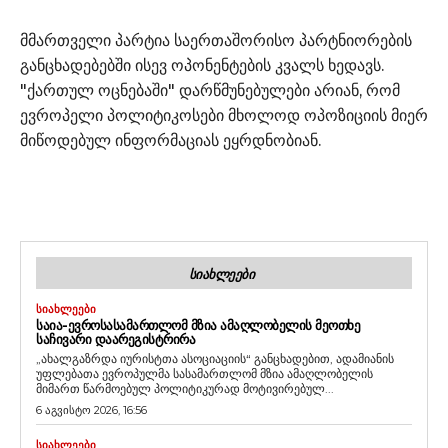
მმართველი პარტია საერთაშორისო პარტნიორების
განცხადებებში ისევ ოპონენტების კვალს ხედავს.
"ქართულ ოცნებაში" დარწმუნებულები არიან, რომ
ევროპელი პოლიტიკოსები მხოლოდ ოპოზიციის მიერ
მიწოდებულ ინფორმაციას ეყრდნობიან.
ᲡᲘᲐᲮᲚᲔᲔᲑᲘ
ᲡᲘᲐᲮᲚᲔᲔᲑᲘ
ᲡᲐᲘᲐ-ᲔᲕᲠᲝᲡᲐᲡᲐᲛᲐᲠᲗᲚᲝᲛ ᲛᲖᲘᲐ ᲐᲛᲐᲦᲚᲝᲑᲔᲚᲘᲡ ᲛᲔᲝᲗᲮᲔ
ᲡᲐᲩᲘᲕᲐᲠᲘ ᲓᲐᲐᲠᲔᲒᲘᲡᲢᲠᲘᲠᲐ
„ახალგაზრდა იურისტთა ასოციაციის“ განცხადებით, ადამიანის
უფლებათა ევროპულმა სასამართლომ მზია ამაღლობელის
მიმართ წარმოებულ პოლიტიკურად მოტივირებულ...
6 აგვისტო 2026, 16:56
ᲡᲘᲐᲮᲚᲔᲔᲑᲘ