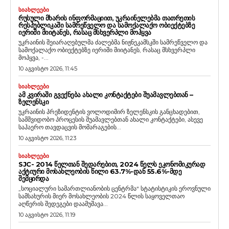
ᲡᲘᲐᲮᲚᲔᲔᲑᲘ
ᲠᲣᲡᲣᲚᲘ ᲛᲮᲐᲠᲘᲡ ᲘᲜᲤᲝᲠᲛᲐᲪᲘᲘᲗ, ᲣᲙᲠᲐᲘᲜᲔᲚᲔᲑᲛᲐ ᲗᲐᲗᲠᲔᲗᲘᲡ
ᲠᲔᲡᲞᲣᲑᲚᲘᲙᲐᲨᲘ ᲡᲐᲛᲠᲔᲬᲕᲔᲚᲝ ᲓᲐ ᲡᲐᲛᲝᲥᲐᲚᲐᲥᲝ ᲝᲑᲘᲔᲥᲢᲔᲑᲖᲔ
ᲘᲔᲠᲘᲨᲘ ᲛᲘᲘᲢᲐᲜᲔᲡ, ᲠᲐᲡᲐᲪ ᲛᲡᲮᲕᲔᲠᲞᲚᲘ ᲛᲝᲰᲧᲕᲐ
უკრაინის შეიარაღებულმა ძალებმა ნიჟნეკამსკში სამრეწველო და
სამოქალაქო ობიექტებზე იერიში მიიტანეს, რასაც მსხვერპლი
მოჰყვა, -...
10 აგვისტო 2026, 11:45
ᲡᲘᲐᲮᲚᲔᲔᲑᲘ
ᲐᲛ ᲙᲕᲘᲠᲐᲨᲘ ᲒᲕᲔᲥᲜᲔᲑᲐ ᲐᲮᲐᲚᲘ ᲙᲝᲜᲢᲐᲥᲢᲔᲑᲘ ᲨᲣᲐᲛᲐᲕᲚᲔᲑᲗᲐᲜ –
ᲖᲔᲚᲔᲜᲡᲙᲘ
უკრაინის პრეზიდენტის ვოლოდიმირ ზელენსკის განცხადებით,
სამშვიდობო პროცესის შუამავლებთან ახალი კონტაქტები, ასევე
საჰაერო თავდაცვის მომარაგების...
10 აგვისტო 2026, 11:23
ᲡᲘᲐᲮᲚᲔᲔᲑᲘ
SJC- 2014 ᲬᲔᲚᲗᲐᲜ ᲨᲔᲓᲐᲠᲔᲑᲘᲗ, 2024 ᲬᲔᲚᲡ ᲔᲙᲝᲜᲝᲛᲘᲙᲣᲠᲐᲓ
ᲐᲥᲢᲘᲣᲠᲘ ᲛᲝᲡᲐᲮᲚᲔᲝᲑᲘᲡ ᲬᲘᲚᲘ 63.7%-ᲓᲐᲜ 55.6%-ᲛᲓᲔ
ᲨᲔᲛᲪᲘᲠᲓᲐ
„სოციალური სამართლიანობის ცენტრმა“ სტატისტიკის ეროვნული
სამსახურის მიერ მოსახლეობის 2024 წლის საყოველთაო
აღწერის შედეგები დაამუშავა...
10 აგვისტო 2026, 11:19