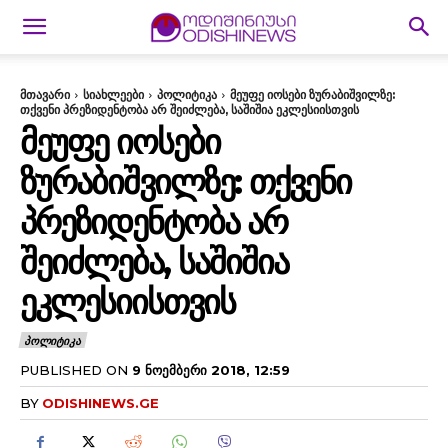
მთავარი
სიახლეები
პოლიტიკა
მეუფე იოსები ზურაბიშვილზე:
თქვენი პრეზიდენტობა არ შეიძლება, საშიშია ეკლესიისთვის
ᲛᲔᲣᲤᲔ ᲘᲝᲡᲔᲑᲘ
ᲖᲣᲠᲐᲑᲘᲨᲕᲘᲚᲖᲔ: ᲗᲥᲕᲔᲜᲘ
ᲞᲠᲔᲖᲘᲓᲔᲜᲢᲝᲑᲐ ᲐᲠ
ᲨᲔᲘᲫᲚᲔᲑᲐ, ᲡᲐᲨᲘᲨᲘᲐ
ᲔᲙᲚᲔᲡᲘᲘᲡᲗᲕᲘᲡ
ᲞᲝᲚᲘᲢᲘᲙᲐ
PUBLISHED ON
9 ᲜᲝᲔᲛᲑᲔᲠᲘ 2018, 12:59
BY
ODISHINEWS.GE