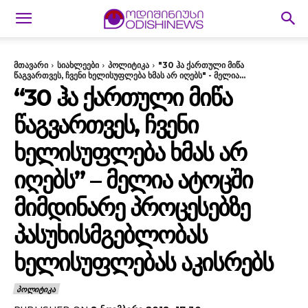
მთავარი
სიახლეები
პოლიტიკა
"30 ჰა ქართული მიწა
წაგვართვეს, ჩვენი ხელისუფლება ხმას არ იღებს" - მელია...
“30 ᲰᲐ ᲥᲐᲠᲗᲣᲚᲘ ᲛᲘᲬᲐ
ᲬᲐᲒᲕᲐᲠᲗᲕᲔᲡ, ᲩᲕᲔᲜᲘ
ᲮᲔᲚᲘᲡᲣᲤᲚᲔᲑᲐ ᲮᲛᲐᲡ ᲐᲠ
ᲘᲦᲔᲑᲡ” – ᲛᲔᲚᲘᲐ ᲐᲢᲝᲪᲨᲘ
ᲛᲘᲛᲓᲘᲜᲐᲠᲔ ᲞᲠᲝᲪᲔᲡᲔᲑᲖᲔ
ᲞᲐᲡᲣᲮᲘᲡᲛᲒᲔᲑᲚᲝᲑᲐᲡ
ᲮᲔᲚᲘᲡᲣᲤᲚᲔᲑᲐᲡ ᲐᲙᲘᲡᲠᲔᲑᲡ
ᲞᲝᲚᲘᲢᲘᲙᲐ