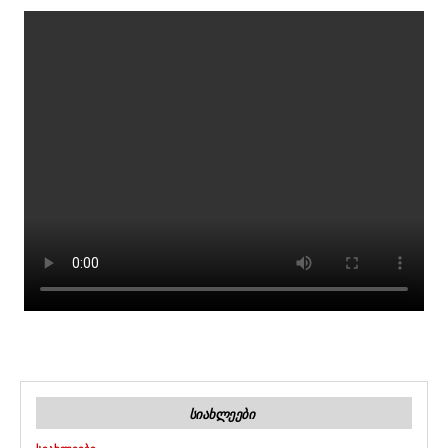
ᲡᲘᲐᲮᲚᲔᲔᲑᲘ