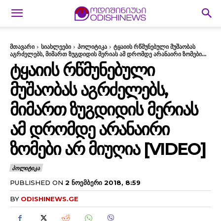
მთავარი
სიახლეები
პოლიტიკა
ტყაიის რწმუნებული მუშაობას
აგრძელებს, მიმართ ზუგდიდის მერიას ამ დრომდე არანაირი ზომები...
ᲢᲧᲐᲘᲘᲡ ᲠᲬᲛᲣᲜᲔᲑᲣᲚᲘ
ᲛᲣᲨᲐᲝᲑᲐᲡ ᲐᲒᲠᲫᲔᲚᲔᲑᲡ,
ᲛᲘᲛᲐᲠᲗ ᲖᲣᲒᲓᲘᲓᲘᲡ ᲛᲔᲠᲘᲐᲡ
ᲐᲛ ᲓᲠᲝᲛᲓᲔ ᲐᲠᲐᲜᲐᲘᲠᲘ
ᲖᲝᲛᲔᲑᲘ ᲐᲠ ᲛᲘᲣᲦᲘᲐ [VIDEO]
ᲞᲝᲚᲘᲢᲘᲙᲐ
PUBLISHED ON
2 ᲜᲝᲔᲛᲑᲔᲠᲘ 2018, 8:59
BY
ODISHINEWS.GE