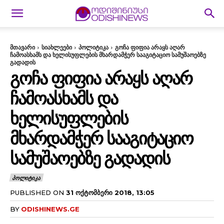
მთავარი
სიახლეები
პოლიტიკა
გოჩა ფიფია არაყს აღარ
ჩამოასხამს და ხელისუფლების მხარდამჭერ სააგიტაციო სამუშაოებზე
გადადის
ᲒᲝᲩᲐ ᲤᲘᲤᲘᲐ ᲐᲠᲐᲧᲡ ᲐᲦᲐᲠ
ᲩᲐᲛᲝᲐᲡᲮᲐᲛᲡ ᲓᲐ
ᲮᲔᲚᲘᲡᲣᲤᲚᲔᲑᲘᲡ
ᲛᲮᲐᲠᲓᲐᲛᲭᲔᲠ ᲡᲐᲐᲒᲘᲢᲐᲪᲘᲝ
ᲡᲐᲛᲣᲨᲐᲝᲔᲑᲖᲔ ᲒᲐᲓᲐᲓᲘᲡ
ᲞᲝᲚᲘᲢᲘᲙᲐ
PUBLISHED ON
31 ᲝᲥᲢᲝᲛᲑᲔᲠᲘ 2018, 13:05
BY
ODISHINEWS.GE