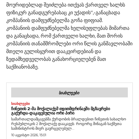
მოურიდებლად შეიძლება ითქვას ქართველ ხალხს
ფიზიკურ განადგურებასაც კი უქადის“,-განაცხადა
კომპანიის დამფუძნებელმა გოჩა ფიფიამ.
კომპანიის დამფუძნებელმა ხელისუფლებას მიმართა
და განაცხადა, რომ ქართველი ხალხი, მათ შორის
კომპანიის თანამშრომლები ორი წლის განმავლობაში
მთელი გულისყურით დააკვირდებიან და
ზედამხედველობას განახორციელებენ მათ
საქმიანობაზე.
ᲡᲘᲐᲮᲚᲔᲔᲑᲘ
ᲡᲘᲐᲮᲚᲔᲔᲑᲘ
ᲩᲘᲜᲔᲗᲘᲡ 2-ᲛᲐ ᲛᲝᲥᲐᲚᲐᲥᲔᲛ ᲗᲕᲘᲗᲛᲤᲠᲘᲜᲐᲕᲨᲘ ᲛᲒᲖᲐᲕᲠᲔᲑᲘ
ᲒᲐᲥᲣᲠᲓᲐ-ᲓᲐᲙᲐᲕᲔᲑᲣᲚᲘᲐ ᲝᲠᲘ ᲞᲘᲠᲘ
სამართალდამცავებმა ქურდობის ბრალდებით ჩინეთის სახალხო
რესპუბლიკის 2 მოქალაქე დააკავეს. როგორც შინაგან საქმეთა
სამინისტროს მიერ გავრცელებულ...
10 აგვისტო 2026, 15:01