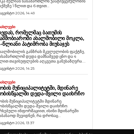
იკა მელიას სასამართლოს უპატივცემულობის
აქმეზე 1 წლით და 6 თვით...
 აგვისტო 2026, 14:49
ᲘᲐᲮᲚᲔᲔᲑᲘ
ᲔᲓᲐᲡ, ᲠᲝᲛᲔᲚᲛᲐᲪ ᲑᲐᲗᲣᲛᲘᲡ
ᲐᲛᲨᲝᲑᲘᲐᲠᲝᲨᲘ ᲐᲮᲐᲚᲨᲝᲑᲘᲚᲘ ᲛᲝᲙᲚᲐ,
-ᲬᲚᲘᲐᲜᲘ ᲞᲐᲢᲘᲛᲠᲝᲑᲐ ᲛᲘᲣᲡᲐᲯᲔᲡ
ხალშობილის განზრახ მკვლელობის ფაქტზე,
ასამართლომ დედა დამნაშვედ ცნო და 4
ლით თავისუფლების აღკვეთა განუსაზღვრა....
 აგვისტო 2026, 14:25
ᲘᲐᲮᲚᲔᲔᲑᲘ
ᲝᲑᲘᲡ ᲛᲣᲜᲘᲪᲘᲞᲐᲚᲘᲢᲔᲢᲨᲘ, ᲛᲓᲘᲜᲐᲠᲔ
ᲝᲑᲘᲡᲬᲧᲐᲚᲨᲘ ᲓᲔᲓᲐ-ᲨᲕᲘᲚᲘ ᲓᲐᲘᲮᲠᲩᲝ
ობის მუნიციპალიტეტში მდინარე
ობისწყალში დედა-შვილი დაიხრჩო.
რსებული ინფორმაციით, ისინი მდინარეში
აბანაოდ შევიდნენ, რა დროსაც...
 აგვისტო 2026, 13:37