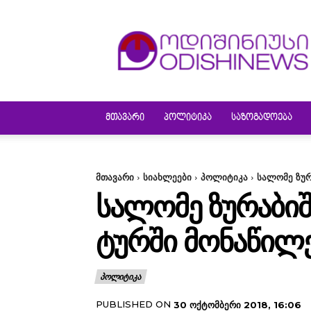
ODISHINEWS
ᲛᲗᲐᲕᲐᲠᲘ
ᲞᲝᲚᲘᲢᲘᲙᲐ
ᲡᲐᲖᲝᲒᲐᲓᲝᲔᲑᲐ
მთავარი
სიახლეები
პოლიტიკა
სალომე ზურ
ᲡᲐᲚᲝᲛᲔ ᲖᲣᲠᲐᲑᲘᲨ
ᲢᲣᲠᲨᲘ ᲛᲝᲜᲐᲬᲘᲚᲔ
ᲞᲝᲚᲘᲢᲘᲙᲐ
PUBLISHED ON
30 ᲝᲥᲢᲝᲛᲑᲔᲠᲘ 2018, 16:06