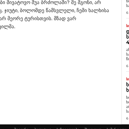
ნ
ი მივატოვო შუა ბრძოლაში? მე მგონი, არ
ს
ც. ჯიუტი, ბოლომდე წამსვლელი, ჩემი ხალხისა
6
ვარ მეორე ტურისთვის. მზად ვარ
ვილმა.
Ს
Დ
Ს
4
ა
ს
წ
6
Ს
Ხ
Ხ
ხ
ხ
ა
ს
6