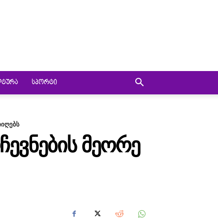
ᲚᲢᲣᲠᲐ
ᲡᲞᲝᲠᲢᲘ
იიღებს
ᲩᲔᲕᲜᲔᲑᲘᲡ ᲛᲔᲝᲠᲔ