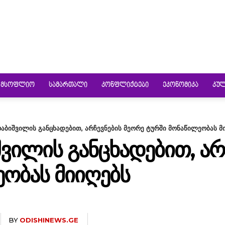
ᲛᲡᲝᲤᲚᲘᲝ
ᲡᲐᲛᲐᲠᲗᲐᲚᲘ
ᲙᲝᲜᲤᲚᲘᲥᲢᲔᲑᲘ
ᲔᲙᲝᲜᲝᲛᲘᲙᲐ
ᲙᲣ
აბიშვილის განცხადებით, არჩევნების მეორე ტურში მონაწილეობას მ
ᲕᲘᲚᲘᲡ ᲒᲐᲜᲪᲮᲐᲓᲔᲑᲘᲗ, ᲐᲠ
ᲝᲑᲐᲡ ᲛᲘᲘᲦᲔᲑᲡ
BY
ODISHINEWS.GE