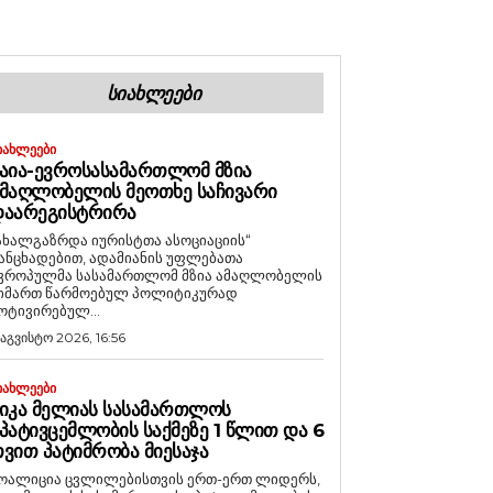
ᲡᲘᲐᲮᲚᲔᲔᲑᲘ
ᲘᲐᲮᲚᲔᲔᲑᲘ
ᲐᲘᲐ-ᲔᲕᲠᲝᲡᲐᲡᲐᲛᲐᲠᲗᲚᲝᲛ ᲛᲖᲘᲐ
ᲛᲐᲦᲚᲝᲑᲔᲚᲘᲡ ᲛᲔᲝᲗᲮᲔ ᲡᲐᲩᲘᲕᲐᲠᲘ
ᲓᲐᲐᲠᲔᲒᲘᲡᲢᲠᲘᲠᲐ
ახალგაზრდა იურისტთა ასოციაციის“
ანცხადებით, ადამიანის უფლებათა
ვროპულმა სასამართლომ მზია ამაღლობელის
იმართ წარმოებულ პოლიტიკურად
ოტივირებულ...
 აგვისტო 2026, 16:56
ᲘᲐᲮᲚᲔᲔᲑᲘ
ᲘᲙᲐ ᲛᲔᲚᲘᲐᲡ ᲡᲐᲡᲐᲛᲐᲠᲗᲚᲝᲡ
ᲞᲐᲢᲘᲕᲪᲔᲛᲚᲝᲑᲘᲡ ᲡᲐᲥᲛᲔᲖᲔ 1 ᲬᲚᲘᲗ ᲓᲐ 6
ᲕᲘᲗ ᲞᲐᲢᲘᲛᲠᲝᲑᲐ ᲛᲘᲔᲡᲐᲯᲐ
ოალიცია ცვლილებისთვის ერთ-ერთ ლიდერს,