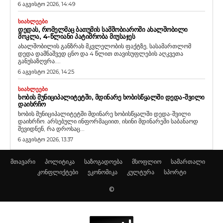
6 აგვისტო 2026, 14:49
ᲡᲘᲐᲮᲚᲔᲔᲑᲘ
ᲓᲔᲓᲐᲡ, ᲠᲝᲛᲔᲚᲛᲐᲪ ᲑᲐᲗᲣᲛᲘᲡ ᲡᲐᲛᲨᲝᲑᲘᲐᲠᲝᲨᲘ ᲐᲮᲐᲚᲨᲝᲑᲘᲚᲘ
ᲛᲝᲙᲚᲐ, 4-ᲬᲚᲘᲐᲜᲘ ᲞᲐᲢᲘᲛᲠᲝᲑᲐ ᲛᲘᲣᲡᲐᲯᲔᲡ
ახალშობილის განზრახ მკვლელობის ფაქტზე, სასამართლომ
დედა დამნაშვედ ცნო და 4 წლით თავისუფლების აღკვეთა
განუსაზღვრა....
6 აგვისტო 2026, 14:25
ᲡᲘᲐᲮᲚᲔᲔᲑᲘ
ᲮᲝᲑᲘᲡ ᲛᲣᲜᲘᲪᲘᲞᲐᲚᲘᲢᲔᲢᲨᲘ, ᲛᲓᲘᲜᲐᲠᲔ ᲮᲝᲑᲘᲡᲬᲧᲐᲚᲨᲘ ᲓᲔᲓᲐ-ᲨᲕᲘᲚᲘ
ᲓᲐᲘᲮᲠᲩᲝ
ხობის მუნიციპალიტეტში მდინარე ხობისწყალში დედა-შვილი
დაიხრჩო. არსებული ინფორმაციით, ისინი მდინარეში საბანაოდ
შევიდნენ, რა დროსაც...
6 აგვისტო 2026, 13:37
მთავარი
პოლიტიკა
საზოგადოება
მსოფლიო
სამართალი
კონფლიქტები
ეკონომიკა
კულტურა
სპორტი
©