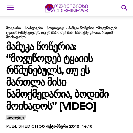
მთავარი
სიახლეები
პოლიტიკა
მამუკა წოწერია: "მოვუწოდებ
ტყაიის რწმუნებულს, თუ ეს მართლა მისი ნამოქმედარია, ბოდიში
მოიხადოს"...
ᲛᲐᲛᲣᲙᲐ ᲬᲝᲬᲔᲠᲘᲐ:
“ᲛᲝᲕᲣᲬᲝᲓᲔᲑ ᲢᲧᲐᲘᲘᲡ
ᲠᲬᲛᲣᲜᲔᲑᲣᲚᲡ, ᲗᲣ ᲔᲡ
ᲛᲐᲠᲗᲚᲐ ᲛᲘᲡᲘ
ᲜᲐᲛᲝᲥᲛᲔᲓᲐᲠᲘᲐ, ᲑᲝᲓᲘᲨᲘ
ᲛᲝᲘᲮᲐᲓᲝᲡ” [VIDEO]
ᲞᲝᲚᲘᲢᲘᲙᲐ
PUBLISHED ON
30 ᲝᲥᲢᲝᲛᲑᲔᲠᲘ 2018, 14:16