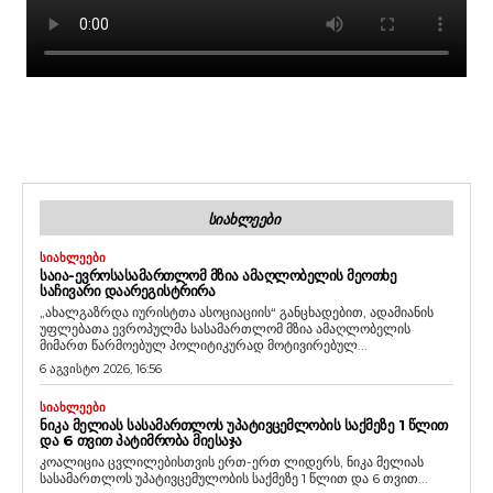
ᲡᲘᲐᲮᲚᲔᲔᲑᲘ
ᲡᲘᲐᲮᲚᲔᲔᲑᲘ
ᲡᲐᲘᲐ-ᲔᲕᲠᲝᲡᲐᲡᲐᲛᲐᲠᲗᲚᲝᲛ ᲛᲖᲘᲐ ᲐᲛᲐᲦᲚᲝᲑᲔᲚᲘᲡ ᲛᲔᲝᲗᲮᲔ
ᲡᲐᲩᲘᲕᲐᲠᲘ ᲓᲐᲐᲠᲔᲒᲘᲡᲢᲠᲘᲠᲐ
„ახალგაზრდა იურისტთა ასოციაციის“ განცხადებით, ადამიანის
უფლებათა ევროპულმა სასამართლომ მზია ამაღლობელის
მიმართ წარმოებულ პოლიტიკურად მოტივირებულ...
6 აგვისტო 2026, 16:56
ᲡᲘᲐᲮᲚᲔᲔᲑᲘ
ᲜᲘᲙᲐ ᲛᲔᲚᲘᲐᲡ ᲡᲐᲡᲐᲛᲐᲠᲗᲚᲝᲡ ᲣᲞᲐᲢᲘᲕᲪᲔᲛᲚᲝᲑᲘᲡ ᲡᲐᲥᲛᲔᲖᲔ 1 ᲬᲚᲘᲗ
ᲓᲐ 6 ᲗᲕᲘᲗ ᲞᲐᲢᲘᲛᲠᲝᲑᲐ ᲛᲘᲔᲡᲐᲯᲐ
კოალიცია ცვლილებისთვის ერთ-ერთ ლიდერს, ნიკა მელიას
სასამართლოს უპატივცემულობის საქმეზე 1 წლით და 6 თვით...