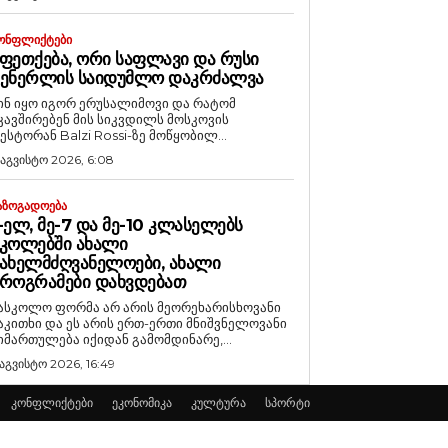
ᲝᲜᲤᲚᲘᲥᲢᲔᲑᲘ
ᲤᲔᲗᲥᲔᲑᲐ, ᲝᲠᲘ ᲡᲐᲤᲚᲐᲕᲘ ᲓᲐ ᲠᲣᲡᲘ
ᲒᲔᲜᲔᲠᲚᲘᲡ ᲡᲐᲘᲓᲣᲛᲚᲝ ᲓᲐᲙᲠᲫᲐᲚᲕᲐ
ინ იყო იგორ ერუსალიმოვი და რატომ
კავშირებენ მის სიკვდილს მოსკოვის
ესტორან Balzi Rossi-ზე მოწყობილ...
 აგვისტო 2026, 6:08
ᲐᲖᲝᲒᲐᲓᲝᲔᲑᲐ
-ᲔᲚ, ᲛᲔ-7 ᲓᲐ ᲛᲔ-10 ᲙᲚᲐᲡᲔᲚᲔᲑᲡ
ᲙᲝᲚᲔᲑᲨᲘ ᲐᲮᲐᲚᲘ
ᲐᲮᲔᲚᲛᲫᲦᲕᲐᲜᲔᲚᲝᲔᲑᲘ, ᲐᲮᲐᲚᲘ
ᲠᲝᲒᲠᲐᲛᲔᲑᲘ ᲓᲐᲮᲕᲓᲔᲑᲐᲗ
ასკოლო ფორმა არ არის მეორეხარისხოვანი
აკითხი და ეს არის ერთ-ერთი მნიშვნელოვანი
იმართულება იქიდან გამომდინარე,...
 აგვისტო 2026, 16:49
კონფლიქტები
ეკონომიკა
კულტურა
სპორტი