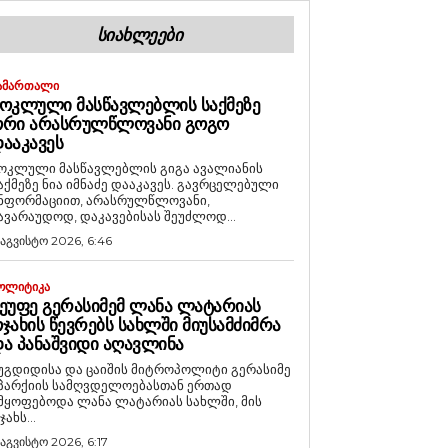
ᲡᲘᲐᲮᲚᲔᲔᲑᲘ
ᲐᲛᲐᲠᲗᲐᲚᲘ
ᲝᲙᲚᲣᲚᲘ ᲛᲐᲡᲬᲐᲕᲚᲔᲑᲚᲘᲡ ᲡᲐᲥᲛᲔᲖᲔ
ᲝᲠᲘ ᲐᲠᲐᲡᲠᲣᲚᲬᲚᲝᲕᲐᲜᲘ ᲒᲝᲒᲝ
ᲐᲐᲙᲐᲕᲔᲡ
ოკლული მასწავლებლის გიგა ავალიანის
აქმეზე ნია იმნაძე დააკავეს. გავრცელებული
ნფორმაციით, არასრულწლოვანი,
ავარაუდოდ, დაკავებისას შეუძლოდ...
 აგვისტო 2026, 6:46
ᲝᲚᲘᲢᲘᲙᲐ
ᲔᲣᲤᲔ ᲒᲔᲠᲐᲡᲘᲛᲔᲛ ᲚᲐᲜᲐ ᲚᲐᲢᲐᲠᲘᲐᲡ
ᲯᲐᲮᲘᲡ ᲬᲔᲕᲠᲔᲑᲡ ᲡᲐᲮᲚᲨᲘ ᲛᲘᲣᲡᲐᲛᲫᲘᲛᲠᲐ
Ა ᲞᲐᲜᲐᲨᲕᲘᲓᲘ ᲐᲦᲐᲕᲚᲘᲜᲐ
უგდიდისა და ცაიშის მიტროპოლიტი გერასიმე
პარქიის სამღვდელოებასთან ერთად
მყოფებოდა ლანა ლატარიას სახლში, მის
ჯახს...
 აგვისტო 2026, 6:17