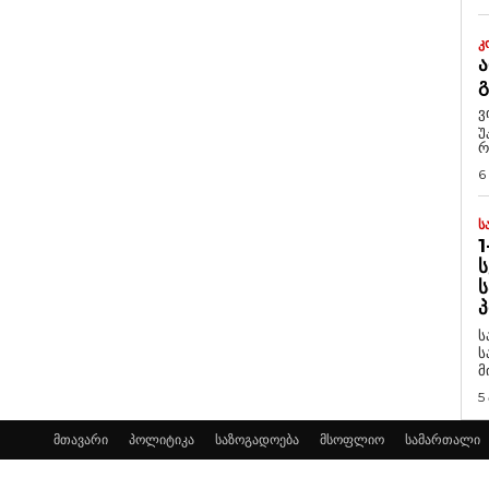
Კ
Ა
ვ
უ
რ
6
Ს
1
Ს
Ს
Პ
ს
ს
მ
5
მთავარი
პოლიტიკა
საზოგადოება
მსოფლიო
სამართალი