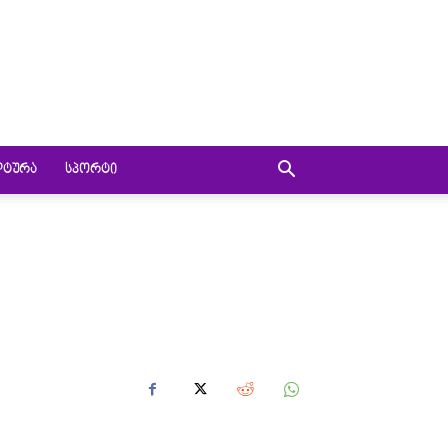
ᲚᲢᲣᲠᲐ
ᲡᲞᲝᲠᲢᲘ