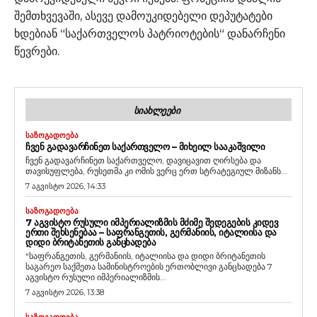
შემთხვევაში, ასევე დამოუკიდებელი დეპუტატები
ხდებიან “საქართველოს პატრიოტების“ დანარჩენი
წევრები.
ᲡᲘᲐᲮᲚᲔᲔᲑᲘ
ᲡᲐᲖᲝᲒᲐᲓᲝᲔᲑᲐ
ᲩᲕᲔᲜ ᲒᲐᲓᲐᲕᲐᲠᲩᲘᲜᲔᲗ ᲡᲐᲥᲐᲠᲗᲕᲔᲚᲝ – ᲛᲘᲮᲔᲘᲚ ᲡᲐᲐᲙᲐᲨᲕᲘᲚᲘ
ჩვენ გადავარჩინეთ საქართველო, დავიცავით ღირსება და
თავისუფლება, რუსეთმა კი ომის ვერც ერთ სტრატეგიულ მიზანს...
7 აგვისტო 2026, 14:33
ᲡᲐᲖᲝᲒᲐᲓᲝᲔᲑᲐ
7 ᲐᲒᲕᲘᲡᲢᲝ ᲠᲣᲡᲣᲚᲘ ᲘᲛᲞᲔᲠᲘᲐᲚᲘᲖᲛᲘᲡ ᲛᲫᲘᲛᲔ ᲨᲔᲓᲔᲒᲔᲑᲘᲡ ᲙᲘᲓᲔᲕ
ᲔᲠᲗᲘ ᲨᲔᲮᲡᲔᲜᲔᲑᲐᲐ – ᲡᲐᲤᲠᲐᲜᲒᲔᲗᲘᲡ, ᲒᲔᲠᲛᲐᲜᲘᲘᲡ, ᲘᲢᲐᲚᲘᲘᲡᲐ ᲓᲐ
ᲓᲘᲓᲘ ᲑᲠᲘᲢᲐᲜᲔᲗᲘᲡ ᲒᲐᲜᲪᲮᲐᲓᲔᲑᲐ
“საფრანგეთის, გერმანიის, იტალიისა და დიდი ბრიტანეთის
საგარეო საქმეთა სამინისტროების ერთობლივი განცხადება 7
აგვისტო რუსული იმპერიალიზმის...
7 აგვისტო 2026, 13:38
ᲡᲐᲖᲝᲒᲐᲓᲝᲔᲑᲐ