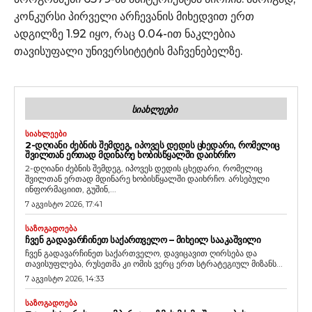
კონკურსი პირველი არჩევანის მიხედვით ერთ
ადგილზე 1.92 იყო, რაც 0.04-ით ნაკლებია
თავისუფალი უნივერსიტეტის მაჩვენებელზე.
ᲡᲘᲐᲮᲚᲔᲔᲑᲘ
ᲡᲘᲐᲮᲚᲔᲔᲑᲘ
2-ᲓᲦᲘᲐᲜᲘ ᲫᲔᲑᲜᲘᲡ ᲨᲔᲛᲓᲔᲒ, ᲘᲞᲝᲕᲔᲡ ᲓᲔᲓᲘᲡ ᲪᲮᲔᲓᲐᲠᲘ, ᲠᲝᲛᲔᲚᲘᲪ
ᲨᲕᲘᲚᲗᲐᲜ ᲔᲠᲗᲐᲓ ᲛᲓᲘᲜᲐᲠᲔ ᲮᲝᲑᲘᲡᲬᲧᲐᲚᲨᲘ ᲓᲐᲘᲮᲠᲩᲝ
2-დღიანი ძებნის შემდეგ, იპოვეს დედის ცხედარი, რომელიც
შვილთან ერთად მდინარე ხობისწყალში დაიხრჩო. არსებული
ინფორმაციით, გუშინ,...
7 აგვისტო 2026, 17:41
ᲡᲐᲖᲝᲒᲐᲓᲝᲔᲑᲐ
ᲩᲕᲔᲜ ᲒᲐᲓᲐᲕᲐᲠᲩᲘᲜᲔᲗ ᲡᲐᲥᲐᲠᲗᲕᲔᲚᲝ – ᲛᲘᲮᲔᲘᲚ ᲡᲐᲐᲙᲐᲨᲕᲘᲚᲘ
ჩვენ გადავარჩინეთ საქართველო, დავიცავით ღირსება და
თავისუფლება, რუსეთმა კი ომის ვერც ერთ სტრატეგიულ მიზანს...
7 აგვისტო 2026, 14:33
ᲡᲐᲖᲝᲒᲐᲓᲝᲔᲑᲐ