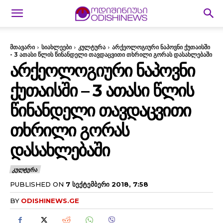
მთავარი
სიახლეები
კულტურა
არქეოლოგიური ნაპოვნი ქუთაისში
- 3 ათასი წლის წინანდელი თავდაცვითი თხრილი გორას დასახლებაში
ᲐᲠᲥᲔᲝᲚᲝᲒᲘᲣᲠᲘ ᲜᲐᲞᲝᲕᲜᲘ
ᲥᲣᲗᲐᲘᲡᲨᲘ – 3 ᲐᲗᲐᲡᲘ ᲬᲚᲘᲡ
ᲬᲘᲜᲐᲜᲓᲔᲚᲘ ᲗᲐᲕᲓᲐᲪᲕᲘᲗᲘ
ᲗᲮᲠᲘᲚᲘ ᲒᲝᲠᲐᲡ
ᲓᲐᲡᲐᲮᲚᲔᲑᲐᲨᲘ
ᲙᲣᲚᲢᲣᲠᲐ
PUBLISHED ON
7 ᲡᲔᲥᲢᲔᲛᲑᲔᲠᲘ 2018, 7:58
BY
ODISHINEWS.GE