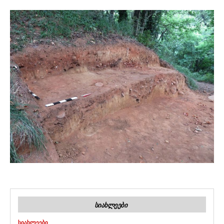
ᲡᲘᲐᲮᲚᲔᲔᲑᲘ
ᲡᲘᲐᲮᲚᲔᲔᲑᲘ