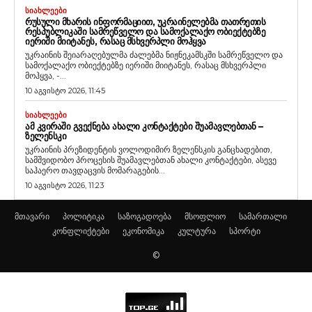
ᲡᲘᲐᲮᲚᲔᲔᲑᲘ
ᲠᲣᲡᲣᲚᲘ ᲛᲮᲐᲠᲘᲡ ᲘᲜᲤᲝᲠᲛᲐᲪᲘᲘᲗ, ᲣᲙᲠᲐᲘᲜᲔᲚᲔᲑᲛᲐ ᲗᲐᲗᲠᲔᲗᲘᲡ
ᲠᲔᲡᲞᲣᲑᲚᲘᲙᲐᲨᲘ ᲡᲐᲛᲠᲔᲬᲕᲔᲚᲝ ᲓᲐ ᲡᲐᲛᲝᲥᲐᲚᲐᲥᲝ ᲝᲑᲘᲔᲥᲢᲔᲑᲖᲔ
ᲘᲔᲠᲘᲨᲘ ᲛᲘᲘᲢᲐᲜᲔᲡ, ᲠᲐᲡᲐᲪ ᲛᲡᲮᲕᲔᲠᲞᲚᲘ ᲛᲝᲰᲧᲕᲐ
უკრაინის შეიარაღებულმა ძალებმა ნიჟნეკამსკში სამრეწველო და
სამოქალაქო ობიექტებზე იერიში მიიტანეს, რასაც მსხვერპლი
მოჰყვა, -...
10 აგვისტო 2026, 11:45
ᲡᲘᲐᲮᲚᲔᲔᲑᲘ
ᲐᲛ ᲙᲕᲘᲠᲐᲨᲘ ᲒᲕᲔᲥᲜᲔᲑᲐ ᲐᲮᲐᲚᲘ ᲙᲝᲜᲢᲐᲥᲢᲔᲑᲘ ᲨᲣᲐᲛᲐᲕᲚᲔᲑᲗᲐᲜ –
ᲖᲔᲚᲔᲜᲡᲙᲘ
უკრაინის პრეზიდენტის ვოლოდიმირ ზელენსკის განცხადებით,
სამშვიდობო პროცესის შუამავლებთან ახალი კონტაქტები, ასევე
საჰაერო თავდაცვის მომარაგების...
10 აგვისტო 2026, 11:23
მთავარი
პოლიტიკა
საზოგადოება
მსოფლიო
სამართალი
კონფლიქტები
ეკონომიკა
კულტურა
სპორტი
©