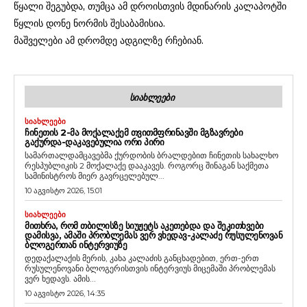
წყალი შეგუბდა, თუმცა ამ დროისთვის მდინარის კალაპოტში
წყლის დონე ნორმის შესაბამისია.
მაშველები ამ დრომდე ადგილზე რჩებიან.
ᲡᲘᲐᲮᲚᲔᲔᲑᲘ
ᲡᲘᲐᲮᲚᲔᲔᲑᲘ
ᲩᲘᲜᲔᲗᲘᲡ 2-ᲛᲐ ᲛᲝᲥᲐᲚᲐᲥᲔᲛ ᲗᲕᲘᲗᲛᲤᲠᲘᲜᲐᲕᲨᲘ ᲛᲒᲖᲐᲕᲠᲔᲑᲘ
ᲒᲐᲥᲣᲠᲓᲐ-ᲓᲐᲙᲐᲕᲔᲑᲣᲚᲘᲐ ᲝᲠᲘ ᲞᲘᲠᲘ
სამართალდამცავებმა ქურდობის ბრალდებით ჩინეთის სახალხო
რესპუბლიკის 2 მოქალაქე დააკავეს. როგორც შინაგან საქმეთა
სამინისტროს მიერ გავრცელებულ...
10 აგვისტო 2026, 15:01
ᲡᲘᲐᲮᲚᲔᲔᲑᲘ
ᲛᲘᲗᲮᲠᲐ, ᲠᲝᲛ ᲗᲑᲘᲚᲘᲡᲖᲔ ᲡᲘᲣᲟᲔᲢᲡ ᲐᲙᲔᲗᲔᲑᲓᲐ ᲓᲐ ᲨᲔᲙᲘᲗᲮᲕᲔᲑᲘ
ᲓᲐᲛᲘᲡᲕᲐ, ᲐᲛᲐᲨᲘ ᲞᲠᲝᲑᲚᲔᲛᲐᲡ ᲕᲔᲠ ᲕᲮᲔᲓᲐᲕ-ᲙᲐᲚᲐᲫᲔ ᲠᲣᲡᲣᲚᲔᲜᲝᲕᲐᲜ
ᲑᲚᲝᲒᲔᲠᲗᲐᲜ ᲘᲜᲢᲔᲠᲕᲘᲣᲖᲔ
დედაქალაქის მერის, კახა კალაძის განცხადებით, ერთ-ერთ
რუსულენოვანი ბლოგერისთვის ინტერვიუს მიცემაში პრობლემას
ვერ ხედავს. ამის...
10 აგვისტო 2026, 14:35