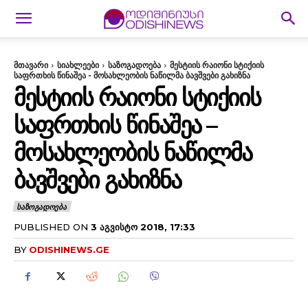
მთავარი
სიახლეები
საზოგადოება
მესტიის რაიონი სტიქიის
საფრთხის წინაშეა - მოსახლეობის ნაწილმა ბავშვები გახიზნა
ᲛᲔᲡᲢᲘᲘᲡ ᲠᲐᲘᲝᲜᲘ ᲡᲢᲘᲥᲘᲘᲡ
ᲡᲐᲤᲠᲗᲮᲘᲡ ᲬᲘᲜᲐᲨᲔᲐ –
ᲛᲝᲡᲐᲮᲚᲔᲝᲑᲘᲡ ᲜᲐᲬᲘᲚᲛᲐ
ᲑᲐᲕᲨᲕᲔᲑᲘ ᲒᲐᲮᲘᲖᲜᲐ
ᲡᲐᲖᲝᲒᲐᲓᲝᲔᲑᲐ
PUBLISHED ON
3 ᲐᲒᲕᲘᲡᲢᲝ 2018, 17:33
BY
ODISHINEWS.GE