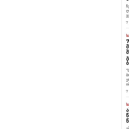
ჩ
ღ
ვ
7
Ს
7
Მ
Შ
Გ
Ბ
“
ბ
ე
ი
7
Ს
Ა
Წ
Წ
ა