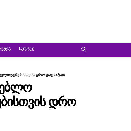
ᲚᲢᲣᲠᲐ
ᲡᲞᲝᲠᲢᲘ
 ცვლილებებისთვის დრო დაემატათ
ᲚᲔᲑᲚᲝ
ᲔᲑᲘᲡᲗᲕᲘᲡ ᲓᲠᲝ