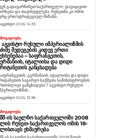
ვენ გადავარჩინეთ საქართველო, დავიცავით
ირსება და თავისუფლება, რუსეთმა კი ომის
ერც ერთ სტრატეგიულ მიზანს...
 აგვისტო 2026, 14:33
ᲐᲖᲝᲒᲐᲓᲝᲔᲑᲐ
 ᲐᲒᲕᲘᲡᲢᲝ ᲠᲣᲡᲣᲚᲘ ᲘᲛᲞᲔᲠᲘᲐᲚᲘᲖᲛᲘᲡ
ᲫᲘᲛᲔ ᲨᲔᲓᲔᲒᲔᲑᲘᲡ ᲙᲘᲓᲔᲕ ᲔᲠᲗᲘ
ᲔᲮᲡᲔᲜᲔᲑᲐᲐ – ᲡᲐᲤᲠᲐᲜᲒᲔᲗᲘᲡ,
ᲔᲠᲛᲐᲜᲘᲘᲡ, ᲘᲢᲐᲚᲘᲘᲡᲐ ᲓᲐ ᲓᲘᲓᲘ
ᲠᲘᲢᲐᲜᲔᲗᲘᲡ ᲒᲐᲜᲪᲮᲐᲓᲔᲑᲐ
საფრანგეთის, გერმანიის, იტალიისა და დიდი
რიტანეთის საგარეო საქმეთა სამინისტროების
რთობლივი განცხადება 7 აგვისტო რუსული
მპერიალიზმის...
 აგვისტო 2026, 13:38
ᲐᲖᲝᲒᲐᲓᲝᲔᲑᲐ
ᲨᲨ-ᲘᲡ ᲡᲐᲔᲚᲩᲝ ᲡᲐᲥᲐᲠᲗᲕᲔᲚᲝᲨᲘ 2008
ᲚᲘᲡ ᲠᲣᲡᲔᲗ-ᲡᲐᲥᲐᲠᲗᲕᲔᲚᲝᲡ ᲝᲛᲘᲡ 18-
ᲚᲘᲡᲗᲐᲕᲡ ᲔᲮᲛᲐᲣᲠᲔᲑᲐ
შშ-ის საელჩო საქართველოში 2008 წლის