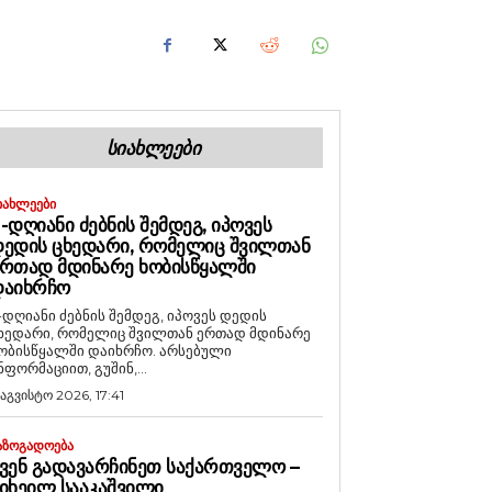
ᲡᲘᲐᲮᲚᲔᲔᲑᲘ
ᲘᲐᲮᲚᲔᲔᲑᲘ
-ᲓᲦᲘᲐᲜᲘ ᲫᲔᲑᲜᲘᲡ ᲨᲔᲛᲓᲔᲒ, ᲘᲞᲝᲕᲔᲡ
ᲔᲓᲘᲡ ᲪᲮᲔᲓᲐᲠᲘ, ᲠᲝᲛᲔᲚᲘᲪ ᲨᲕᲘᲚᲗᲐᲜ
ᲠᲗᲐᲓ ᲛᲓᲘᲜᲐᲠᲔ ᲮᲝᲑᲘᲡᲬᲧᲐᲚᲨᲘ
ᲓᲐᲘᲮᲠᲩᲝ
-დღიანი ძებნის შემდეგ, იპოვეს დედის
ხედარი, რომელიც შვილთან ერთად მდინარე
ობისწყალში დაიხრჩო. არსებული
ნფორმაციით, გუშინ,...
 აგვისტო 2026, 17:41
ᲐᲖᲝᲒᲐᲓᲝᲔᲑᲐ
ᲕᲔᲜ ᲒᲐᲓᲐᲕᲐᲠᲩᲘᲜᲔᲗ ᲡᲐᲥᲐᲠᲗᲕᲔᲚᲝ –
ᲘᲮᲔᲘᲚ ᲡᲐᲐᲙᲐᲨᲕᲘᲚᲘ