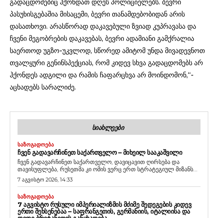
გადაცდომებიც ჰქონდათ დღეს პოლიციელებს. ბევრი
პასუხისგებაშია მისაცემი, ბევრი თანამდებობიდან არის
დასათხოვი. არასწორად დაკავებული ზვიად კუპრავასა და
ჩვენი მეგობრების დაკავებას, ბევრი ადამიანი გამქრალია
საერთოდ უგზო-უკვლოდ, სწორედ ამიტომ უნდა მივადევნოთ
თვალყური გენინსპექციას, რომ კიდევ სხვა გადაცდომებს არ
ჰქონდეს ადგილი და რამის ჩაფარცხვა არ მოინდომონ,“-
აცხადებს სარალიძე.
ᲡᲘᲐᲮᲚᲔᲔᲑᲘ
ᲡᲐᲖᲝᲒᲐᲓᲝᲔᲑᲐ
ᲩᲕᲔᲜ ᲒᲐᲓᲐᲕᲐᲠᲩᲘᲜᲔᲗ ᲡᲐᲥᲐᲠᲗᲕᲔᲚᲝ – ᲛᲘᲮᲔᲘᲚ ᲡᲐᲐᲙᲐᲨᲕᲘᲚᲘ
ჩვენ გადავარჩინეთ საქართველო, დავიცავით ღირსება და
თავისუფლება, რუსეთმა კი ომის ვერც ერთ სტრატეგიულ მიზანს...
7 აგვისტო 2026, 14:33
ᲡᲐᲖᲝᲒᲐᲓᲝᲔᲑᲐ
7 ᲐᲒᲕᲘᲡᲢᲝ ᲠᲣᲡᲣᲚᲘ ᲘᲛᲞᲔᲠᲘᲐᲚᲘᲖᲛᲘᲡ ᲛᲫᲘᲛᲔ ᲨᲔᲓᲔᲒᲔᲑᲘᲡ ᲙᲘᲓᲔᲕ
ᲔᲠᲗᲘ ᲨᲔᲮᲡᲔᲜᲔᲑᲐᲐ – ᲡᲐᲤᲠᲐᲜᲒᲔᲗᲘᲡ, ᲒᲔᲠᲛᲐᲜᲘᲘᲡ, ᲘᲢᲐᲚᲘᲘᲡᲐ ᲓᲐ
ᲓᲘᲓᲘ ᲑᲠᲘᲢᲐᲜᲔᲗᲘᲡ ᲒᲐᲜᲪᲮᲐᲓᲔᲑᲐ