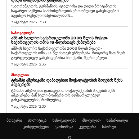
“საფრანგეთის, გერმანიის, იტალიისა და დიდი ბრიტანეთის
საგარეო საქმეთა სამინისტროების ერთობლივი განცხადება 7
აგვისტო რუსული იმპერიალიზმის...
7 აგვისტო 2026, 13:38
ᲡᲐᲖᲝᲒᲐᲓᲝᲔᲑᲐ
ᲐᲨᲨ-ᲘᲡ ᲡᲐᲔᲚᲩᲝ ᲡᲐᲥᲐᲠᲗᲕᲔᲚᲝᲨᲘ 2008 ᲬᲚᲘᲡ ᲠᲣᲡᲔᲗ-
ᲡᲐᲥᲐᲠᲗᲕᲔᲚᲝᲡ ᲝᲛᲘᲡ 18-ᲬᲚᲘᲡᲗᲐᲕᲡ ᲔᲮᲛᲐᲣᲠᲔᲑᲐ
აშშ-ის საელჩო საქართველოში 2008 წლის რუსეთ-
საქართველოს ომის 18-წლისთავს ეხმაურება. როგორც მათ მიერ
გავრცელებულ განცხადებაშია ნათქვამი, შეერთებული...
7 აგვისტო 2026, 12:35
ᲛᲡᲝᲤᲚᲘᲝ
ᲢᲠᲐᲛᲞᲘ ᲐᲛᲔᲠᲘᲙᲐᲨᲘ ᲓᲐᲑᲐᲓᲔᲑᲘᲗ ᲛᲝᲥᲐᲚᲐᲥᲔᲝᲑᲘᲡ ᲛᲘᲦᲔᲑᲘᲡ ᲬᲔᲡᲡ
ᲐᲛᲙᲐᲪᲠᲔᲑᲡ
ტრამპი ამერიკაში დაბადებით მოქალაქეობის მიღების წესს
ამკაცრებს. მან ხელი მოაწერა ორ აღმასრულებელ
განკარგულებას, რომლებიც...
7 აგვისტო 2026, 12:30
მთავარი
პოლიტიკა
საზოგადოება
მსოფლიო
სამართალი
კონფლიქტები
ეკონომიკა
კულტურა
სპორტი
©