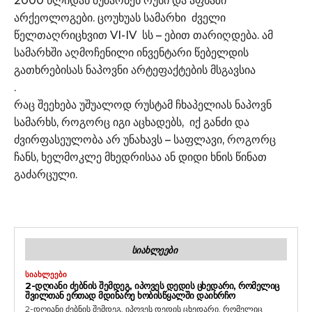
2000 წლიდან მუშაობენ რუსი და აფხაზი
არქეოლოგები. ცოუხუას სამარხი ძველი
წელთაღრიცხვით VI-IV სს – ებით თარიღდება. ამ
სამარხში აღმოჩენილი ინვენტარი წებელდის
გათხრებისას ნაპოვნი არტეფაქტების მსგავსია
.
რაც შეეხება უშუალოდ რუსტამ ჩხაპელიას ნაპოვნ
სამარხს, როგორც იგი აცხადებს, იქ განძი და
ძვირფასეულობა არ უნახავს – საფლავი, როგორც
ჩანს, ხელმოკლე მხედრისაა ან დიდი ხნის წინათ
გაძარცული.
ᲡᲘᲐᲮᲚᲔᲔᲑᲘ
ᲡᲘᲐᲮᲚᲔᲔᲑᲘ
2-ᲓᲦᲘᲐᲜᲘ ᲫᲔᲑᲜᲘᲡ ᲨᲔᲛᲓᲔᲒ, ᲘᲞᲝᲕᲔᲡ ᲓᲔᲓᲘᲡ ᲪᲮᲔᲓᲐᲠᲘ, ᲠᲝᲛᲔᲚᲘᲪ
ᲨᲕᲘᲚᲗᲐᲜ ᲔᲠᲗᲐᲓ ᲛᲓᲘᲜᲐᲠᲔ ᲮᲝᲑᲘᲡᲬᲧᲐᲚᲨᲘ ᲓᲐᲘᲮᲠᲩᲝ
2-დღიანი ძებნის შემდეგ, იპოვეს დედის ცხედარი, რომელიც