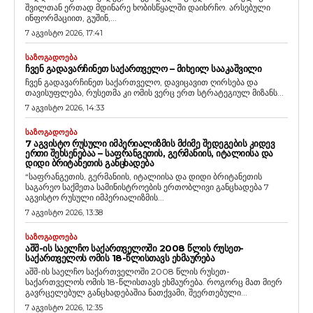
შვილთან ერთად მდინარე ხობისწყალში დაიხრჩო. არსებული
ინფორმაციით, გუშინ,...
7 აგვისტო 2026, 17:41
ᲡᲐᲖᲝᲒᲐᲓᲝᲔᲑᲐ
ᲩᲕᲔᲜ ᲒᲐᲓᲐᲕᲐᲠᲩᲘᲜᲔᲗ ᲡᲐᲥᲐᲠᲗᲕᲔᲚᲝ – ᲛᲘᲮᲔᲘᲚ ᲡᲐᲐᲙᲐᲨᲕᲘᲚᲘ
ჩვენ გადავარჩინეთ საქართველო, დავიცავით ღირსება და
თავისუფლება, რუსეთმა კი ომის ვერც ერთ სტრატეგიულ მიზანს...
7 აგვისტო 2026, 14:33
ᲡᲐᲖᲝᲒᲐᲓᲝᲔᲑᲐ
7 ᲐᲒᲕᲘᲡᲢᲝ ᲠᲣᲡᲣᲚᲘ ᲘᲛᲞᲔᲠᲘᲐᲚᲘᲖᲛᲘᲡ ᲛᲫᲘᲛᲔ ᲨᲔᲓᲔᲒᲔᲑᲘᲡ ᲙᲘᲓᲔᲕ
ᲔᲠᲗᲘ ᲨᲔᲮᲡᲔᲜᲔᲑᲐᲐ – ᲡᲐᲤᲠᲐᲜᲒᲔᲗᲘᲡ, ᲒᲔᲠᲛᲐᲜᲘᲘᲡ, ᲘᲢᲐᲚᲘᲘᲡᲐ ᲓᲐ
ᲓᲘᲓᲘ ᲑᲠᲘᲢᲐᲜᲔᲗᲘᲡ ᲒᲐᲜᲪᲮᲐᲓᲔᲑᲐ
“საფრანგეთის, გერმანიის, იტალიისა და დიდი ბრიტანეთის
საგარეო საქმეთა სამინისტროების ერთობლივი განცხადება 7
აგვისტო რუსული იმპერიალიზმის...
7 აგვისტო 2026, 13:38
ᲡᲐᲖᲝᲒᲐᲓᲝᲔᲑᲐ
ᲐᲨᲨ-ᲘᲡ ᲡᲐᲔᲚᲩᲝ ᲡᲐᲥᲐᲠᲗᲕᲔᲚᲝᲨᲘ 2008 ᲬᲚᲘᲡ ᲠᲣᲡᲔᲗ-
ᲡᲐᲥᲐᲠᲗᲕᲔᲚᲝᲡ ᲝᲛᲘᲡ 18-ᲬᲚᲘᲡᲗᲐᲕᲡ ᲔᲮᲛᲐᲣᲠᲔᲑᲐ
აშშ-ის საელჩო საქართველოში 2008 წლის რუსეთ-
საქართველოს ომის 18-წლისთავს ეხმაურება. როგორც მათ მიერ
გავრცელებულ განცხადებაშია ნათქვამი, შეერთებული...
7 აგვისტო 2026, 12:35