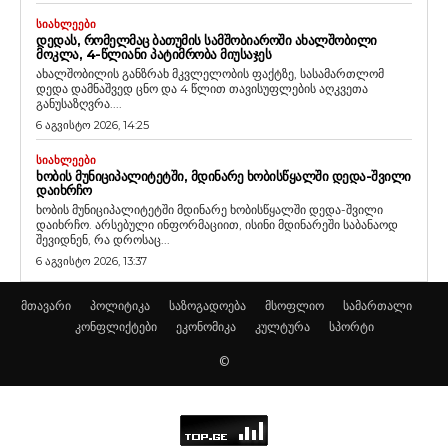
ᲡᲘᲐᲮᲚᲔᲔᲑᲘ
ᲓᲔᲓᲐᲡ, ᲠᲝᲛᲔᲚᲛᲐᲪ ᲑᲐᲗᲣᲛᲘᲡ ᲡᲐᲛᲨᲝᲑᲘᲐᲠᲝᲨᲘ ᲐᲮᲐᲚᲨᲝᲑᲘᲚᲘ
ᲛᲝᲙᲚᲐ, 4-ᲬᲚᲘᲐᲜᲘ ᲞᲐᲢᲘᲛᲠᲝᲑᲐ ᲛᲘᲣᲡᲐᲯᲔᲡ
ახალშობილის განზრახ მკვლელობის ფაქტზე, სასამართლომ
დედა დამნაშვედ ცნო და 4 წლით თავისუფლების აღკვეთა
განუსაზღვრა....
6 აგვისტო 2026, 14:25
ᲡᲘᲐᲮᲚᲔᲔᲑᲘ
ᲮᲝᲑᲘᲡ ᲛᲣᲜᲘᲪᲘᲞᲐᲚᲘᲢᲔᲢᲨᲘ, ᲛᲓᲘᲜᲐᲠᲔ ᲮᲝᲑᲘᲡᲬᲧᲐᲚᲨᲘ ᲓᲔᲓᲐ-ᲨᲕᲘᲚᲘ
ᲓᲐᲘᲮᲠᲩᲝ
ხობის მუნიციპალიტეტში მდინარე ხობისწყალში დედა-შვილი
დაიხრჩო. არსებული ინფორმაციით, ისინი მდინარეში საბანაოდ
შევიდნენ, რა დროსაც...
6 აგვისტო 2026, 13:37
მთავარი
პოლიტიკა
საზოგადოება
მსოფლიო
სამართალი
კონფლიქტები
ეკონომიკა
კულტურა
სპორტი
©