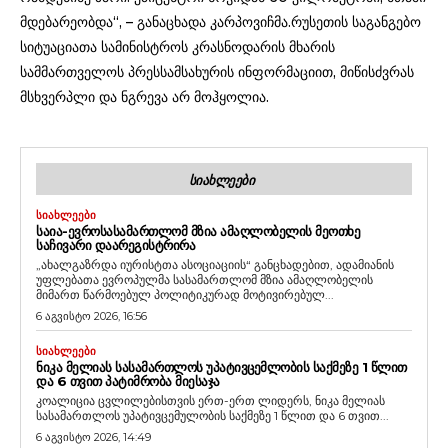
მდებარეობდა“, – განაცხადა კარპოვიჩმა.რუსეთის საგანგებო
სიტუაციათა სამინისტროს კრასნოდარის მხარის
სამმართველოს პრესსამსახურის ინფორმაციით, მიწისძვრას
მსხვერპლი და ნგრევა არ მოჰყოლია.
ᲡᲘᲐᲮᲚᲔᲔᲑᲘ
ᲡᲘᲐᲮᲚᲔᲔᲑᲘ
ᲡᲐᲘᲐ-ᲔᲕᲠᲝᲡᲐᲡᲐᲛᲐᲠᲗᲚᲝᲛ ᲛᲖᲘᲐ ᲐᲛᲐᲦᲚᲝᲑᲔᲚᲘᲡ ᲛᲔᲝᲗᲮᲔ
ᲡᲐᲩᲘᲕᲐᲠᲘ ᲓᲐᲐᲠᲔᲒᲘᲡᲢᲠᲘᲠᲐ
„ახალგაზრდა იურისტთა ასოციაციის“ განცხადებით, ადამიანის
უფლებათა ევროპულმა სასამართლომ მზია ამაღლობელის
მიმართ წარმოებულ პოლიტიკურად მოტივირებულ...
6 აგვისტო 2026, 16:56
ᲡᲘᲐᲮᲚᲔᲔᲑᲘ
ᲜᲘᲙᲐ ᲛᲔᲚᲘᲐᲡ ᲡᲐᲡᲐᲛᲐᲠᲗᲚᲝᲡ ᲣᲞᲐᲢᲘᲕᲪᲔᲛᲚᲝᲑᲘᲡ ᲡᲐᲥᲛᲔᲖᲔ 1 ᲬᲚᲘᲗ
ᲓᲐ 6 ᲗᲕᲘᲗ ᲞᲐᲢᲘᲛᲠᲝᲑᲐ ᲛᲘᲔᲡᲐᲯᲐ
კოალიცია ცვლილებისთვის ერთ-ერთ ლიდერს, ნიკა მელიას
სასამართლოს უპატივცემულობის საქმეზე 1 წლით და 6 თვით...
6 აგვისტო 2026, 14:49