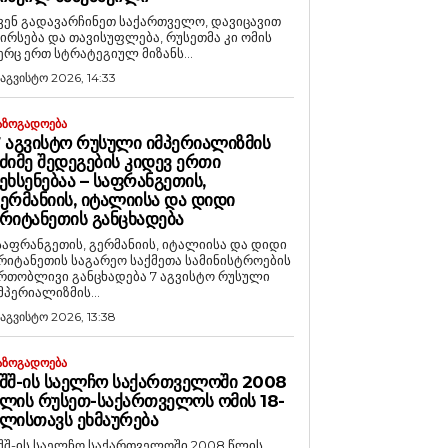
ვენ გადავარჩინეთ საქართველო, დავიცავით
ირსება და თავისუფლება, რუსეთმა კი ომის
ერც ერთ სტრატეგიულ მიზანს...
 აგვისტო 2026, 14:33
ᲐᲖᲝᲒᲐᲓᲝᲔᲑᲐ
 ᲐᲒᲕᲘᲡᲢᲝ ᲠᲣᲡᲣᲚᲘ ᲘᲛᲞᲔᲠᲘᲐᲚᲘᲖᲛᲘᲡ
ᲫᲘᲛᲔ ᲨᲔᲓᲔᲒᲔᲑᲘᲡ ᲙᲘᲓᲔᲕ ᲔᲠᲗᲘ
ᲔᲮᲡᲔᲜᲔᲑᲐᲐ – ᲡᲐᲤᲠᲐᲜᲒᲔᲗᲘᲡ,
ᲔᲠᲛᲐᲜᲘᲘᲡ, ᲘᲢᲐᲚᲘᲘᲡᲐ ᲓᲐ ᲓᲘᲓᲘ
ᲠᲘᲢᲐᲜᲔᲗᲘᲡ ᲒᲐᲜᲪᲮᲐᲓᲔᲑᲐ
საფრანგეთის, გერმანიის, იტალიისა და დიდი
რიტანეთის საგარეო საქმეთა სამინისტროების
რთობლივი განცხადება 7 აგვისტო რუსული
მპერიალიზმის...
 აგვისტო 2026, 13:38
ᲐᲖᲝᲒᲐᲓᲝᲔᲑᲐ
ᲨᲨ-ᲘᲡ ᲡᲐᲔᲚᲩᲝ ᲡᲐᲥᲐᲠᲗᲕᲔᲚᲝᲨᲘ 2008
ᲚᲘᲡ ᲠᲣᲡᲔᲗ-ᲡᲐᲥᲐᲠᲗᲕᲔᲚᲝᲡ ᲝᲛᲘᲡ 18-
ᲚᲘᲡᲗᲐᲕᲡ ᲔᲮᲛᲐᲣᲠᲔᲑᲐ
შშ-ის საელჩო საქართველოში 2008 წლის