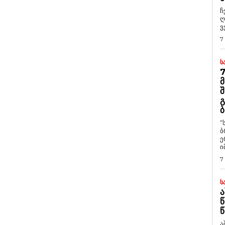
ჩ
ღ
ვ
7
Ს
7
Მ
Შ
Გ
Ბ
“
ბ
ე
ი
7
Ს
Ა
Წ
Წ
ა