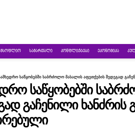
ᲛᲡᲝᲤᲚᲘᲝ
ᲡᲐᲛᲐᲠᲗᲐᲚᲘ
ᲙᲝᲜᲤᲚᲘᲥᲢᲔᲑᲘ
ᲔᲙᲝᲜᲝᲛᲘᲙᲐ
ᲙᲣ
 სამხედრო საწყობებში საბრძოლო მასალის აფეთქების შედეგად გაჩენი
ᲮᲔᲓᲠᲝ ᲡᲐᲬᲧᲝᲑᲔᲑᲨᲘ ᲡᲐᲑᲠ
ᲒᲐᲓ ᲒᲐᲩᲔᲜᲘᲚᲘ ᲮᲐᲜᲫᲠᲘᲡ Გ
ᲣᲘᲠᲔᲑᲣᲚᲘ