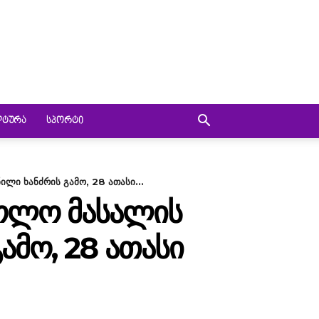
ᲚᲢᲣᲠᲐ
ᲡᲞᲝᲠᲢᲘ
ლი ხანძრის გამო, 28 ათასი...
ᲫᲝᲚᲝ ᲛᲐᲡᲐᲚᲘᲡ
ᲐᲛᲝ, 28 ᲐᲗᲐᲡᲘ