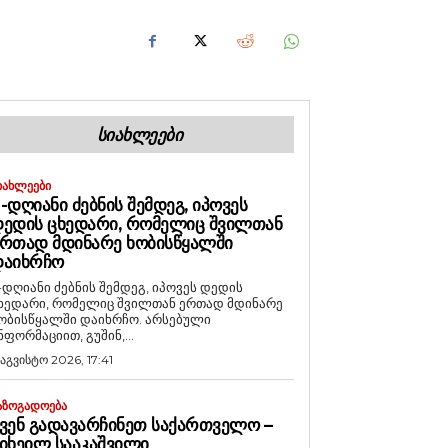
ᲡᲘᲐᲮᲚᲔᲔᲑᲘ
ᲘᲐᲮᲚᲔᲔᲑᲘ
-ᲓᲦᲘᲐᲜᲘ ᲫᲔᲑᲜᲘᲡ ᲨᲔᲛᲓᲔᲒ, ᲘᲞᲝᲕᲔᲡ
ᲔᲓᲘᲡ ᲪᲮᲔᲓᲐᲠᲘ, ᲠᲝᲛᲔᲚᲘᲪ ᲨᲕᲘᲚᲗᲐᲜ
ᲠᲗᲐᲓ ᲛᲓᲘᲜᲐᲠᲔ ᲮᲝᲑᲘᲡᲬᲧᲐᲚᲨᲘ
ᲓᲐᲘᲮᲠᲩᲝ
-დღიანი ძებნის შემდეგ, იპოვეს დედის
ხედარი, რომელიც შვილთან ერთად მდინარე
ობისწყალში დაიხრჩო. არსებული
ნფორმაციით, გუშინ,...
 აგვისტო 2026, 17:41
ᲐᲖᲝᲒᲐᲓᲝᲔᲑᲐ
ᲕᲔᲜ ᲒᲐᲓᲐᲕᲐᲠᲩᲘᲜᲔᲗ ᲡᲐᲥᲐᲠᲗᲕᲔᲚᲝ –
ᲘᲮᲔᲘᲚ ᲡᲐᲐᲙᲐᲨᲕᲘᲚᲘ