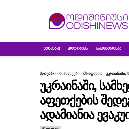
ODISHINEWS
ᲛᲗᲐᲕᲐᲠᲘ
ᲞᲝᲚᲘᲢᲘᲙᲐ
ᲡᲐᲖᲝᲒᲐᲓᲝᲔᲑᲐ
მთავარი
სიახლეები
მსოფლიო
უკრაინაში,
ᲣᲙᲠᲐᲘᲜᲐᲨᲘ, ᲡᲐᲛ
ᲐᲤᲔᲗᲥᲔᲑᲘᲡ ᲨᲔᲓᲔ
ᲐᲓᲐᲛᲘᲐᲜᲘᲐ ᲔᲕᲐᲙ