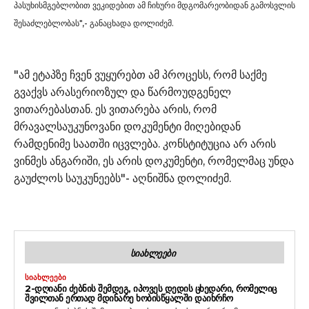
პასუხისმგებლობით ვეკიდებით ამ ჩიხური მდგომარეობიდან გამოსვლის
შესაძლებლობას",- განაცხადა დოლიძემ.
"ამ ეტაპზე ჩვენ ვუყურებთ ამ პროცესს, რომ საქმე
გვაქვს არასერიოზულ და წარმოუდგენელ
ვითარებასთან. ეს ვითარება არის, რომ
მრავალსაუკუნოვანი დოკუმენტი მიღებიდან
რამდენიმე საათში იცვლება. კონსტიტუცია არ არის
ვინმეს ანგარიში, ეს არის დოკუმენტი, რომელმაც უნდა
გაუძლოს საუკუნეებს"- აღნიშნა დოლიძემ.
ᲡᲘᲐᲮᲚᲔᲔᲑᲘ
ᲡᲘᲐᲮᲚᲔᲔᲑᲘ
2-ᲓᲦᲘᲐᲜᲘ ᲫᲔᲑᲜᲘᲡ ᲨᲔᲛᲓᲔᲒ, ᲘᲞᲝᲕᲔᲡ ᲓᲔᲓᲘᲡ ᲪᲮᲔᲓᲐᲠᲘ, ᲠᲝᲛᲔᲚᲘᲪ
ᲨᲕᲘᲚᲗᲐᲜ ᲔᲠᲗᲐᲓ ᲛᲓᲘᲜᲐᲠᲔ ᲮᲝᲑᲘᲡᲬᲧᲐᲚᲨᲘ ᲓᲐᲘᲮᲠᲩᲝ