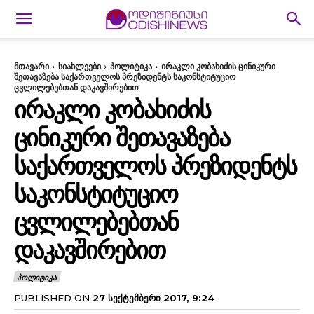
მთავარი
სიახლეები
პოლიტიკა
ირაკლი კობახიძის ცინიკური
შეთავაზება საქართველოს პრეზიდენტს საკონსტიტუციო
ცვლილებებთან დაკავშირებით
ᲘᲠᲐᲙᲚᲘ ᲙᲝᲑᲐᲮᲘᲫᲘᲡ
ᲪᲘᲜᲘᲙᲣᲠᲘ ᲨᲔᲗᲐᲕᲐᲖᲔᲑᲐ
ᲡᲐᲥᲐᲠᲗᲕᲔᲚᲝᲡ ᲞᲠᲔᲖᲘᲓᲔᲜᲢᲡ
ᲡᲐᲙᲝᲜᲡᲢᲘᲢᲣᲪᲘᲝ
ᲪᲕᲚᲘᲚᲔᲑᲔᲑᲗᲐᲜ
ᲓᲐᲙᲐᲕᲨᲘᲠᲔᲑᲘᲗ
ᲞᲝᲚᲘᲢᲘᲙᲐ
PUBLISHED ON
27 ᲡᲔᲥᲢᲔᲛᲑᲔᲠᲘ 2017, 9:24