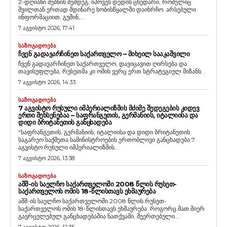
2-დღიანი ძებნის შემდეგ, იპოვეს დედის ცხედარი, რომელიც
შვილთან ერთად მდინარე ხობისწყალში დაიხრჩო. არსებული
ინფორმაციით, გუშინ,...
7 აგვისტო 2026, 17:41
ᲡᲐᲖᲝᲒᲐᲓᲝᲔᲑᲐ
ᲩᲕᲔᲜ ᲒᲐᲓᲐᲕᲐᲠᲩᲘᲜᲔᲗ ᲡᲐᲥᲐᲠᲗᲕᲔᲚᲝ – ᲛᲘᲮᲔᲘᲚ ᲡᲐᲐᲙᲐᲨᲕᲘᲚᲘ
ჩვენ გადავარჩინეთ საქართველო, დავიცავით ღირსება და
თავისუფლება, რუსეთმა კი ომის ვერც ერთ სტრატეგიულ მიზანს...
7 აგვისტო 2026, 14:33
ᲡᲐᲖᲝᲒᲐᲓᲝᲔᲑᲐ
7 ᲐᲒᲕᲘᲡᲢᲝ ᲠᲣᲡᲣᲚᲘ ᲘᲛᲞᲔᲠᲘᲐᲚᲘᲖᲛᲘᲡ ᲛᲫᲘᲛᲔ ᲨᲔᲓᲔᲒᲔᲑᲘᲡ ᲙᲘᲓᲔᲕ
ᲔᲠᲗᲘ ᲨᲔᲮᲡᲔᲜᲔᲑᲐᲐ – ᲡᲐᲤᲠᲐᲜᲒᲔᲗᲘᲡ, ᲒᲔᲠᲛᲐᲜᲘᲘᲡ, ᲘᲢᲐᲚᲘᲘᲡᲐ ᲓᲐ
ᲓᲘᲓᲘ ᲑᲠᲘᲢᲐᲜᲔᲗᲘᲡ ᲒᲐᲜᲪᲮᲐᲓᲔᲑᲐ
“საფრანგეთის, გერმანიის, იტალიისა და დიდი ბრიტანეთის
საგარეო საქმეთა სამინისტროების ერთობლივი განცხადება 7
აგვისტო რუსული იმპერიალიზმის...
7 აგვისტო 2026, 13:38
ᲡᲐᲖᲝᲒᲐᲓᲝᲔᲑᲐ
ᲐᲨᲨ-ᲘᲡ ᲡᲐᲔᲚᲩᲝ ᲡᲐᲥᲐᲠᲗᲕᲔᲚᲝᲨᲘ 2008 ᲬᲚᲘᲡ ᲠᲣᲡᲔᲗ-
ᲡᲐᲥᲐᲠᲗᲕᲔᲚᲝᲡ ᲝᲛᲘᲡ 18-ᲬᲚᲘᲡᲗᲐᲕᲡ ᲔᲮᲛᲐᲣᲠᲔᲑᲐ
აშშ-ის საელჩო საქართველოში 2008 წლის რუსეთ-
საქართველოს ომის 18-წლისთავს ეხმაურება. როგორც მათ მიერ
გავრცელებულ განცხადებაშია ნათქვამი, შეერთებული...
7 აგვისტო 2026, 12:35