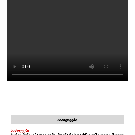
ᲡᲘᲐᲮᲚᲔᲔᲑᲘ
ᲡᲘᲐᲮᲚᲔᲔᲑᲘ