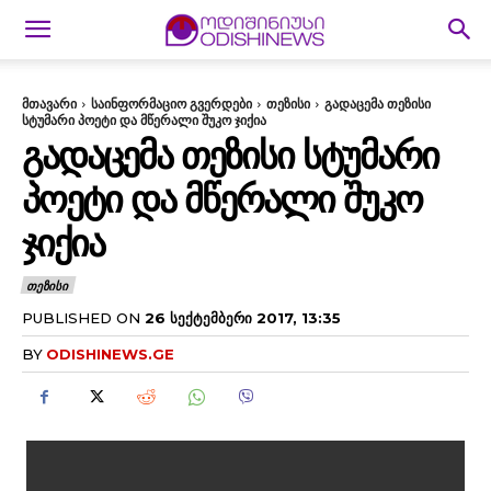
მთავარი
საინფორმაციო გვერდები
თეზისი
გადაცემა თეზისი
სტუმარი პოეტი და მწერალი შუკო ჯიქია
ᲒᲐᲓᲐᲪᲔᲛᲐ ᲗᲔᲖᲘᲡᲘ ᲡᲢᲣᲛᲐᲠᲘ
ᲞᲝᲔᲢᲘ ᲓᲐ ᲛᲬᲔᲠᲐᲚᲘ ᲨᲣᲙᲝ
ᲯᲘᲥᲘᲐ
ᲗᲔᲖᲘᲡᲘ
PUBLISHED ON
26 ᲡᲔᲥᲢᲔᲛᲑᲔᲠᲘ 2017, 13:35
BY
ODISHINEWS.GE