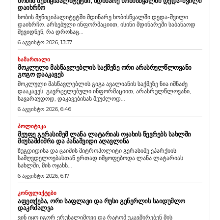
ᲮᲝᲑᲘᲡ ᲛᲣᲜᲘᲪᲘᲞᲐᲚᲘᲢᲔᲢᲨᲘ, ᲛᲓᲘᲜᲐᲠᲔ ᲮᲝᲑᲘᲡᲬᲧᲐᲚᲨᲘ ᲓᲔᲓᲐ-ᲨᲕᲘᲚᲘ
ᲓᲐᲘᲮᲠᲩᲝ
ხობის მუნიციპალიტეტში მდინარე ხობისწყალში დედა-შვილი
დაიხრჩო. არსებული ინფორმაციით, ისინი მდინარეში საბანაოდ
შევიდნენ, რა დროსაც...
6 აგვისტო 2026, 13:37
ᲡᲐᲛᲐᲠᲗᲐᲚᲘ
ᲛᲝᲙᲚᲣᲚᲘ ᲛᲐᲡᲬᲐᲕᲚᲔᲑᲚᲘᲡ ᲡᲐᲥᲛᲔᲖᲔ ᲝᲠᲘ ᲐᲠᲐᲡᲠᲣᲚᲬᲚᲝᲕᲐᲜᲘ
ᲒᲝᲒᲝ ᲓᲐᲐᲙᲐᲕᲔᲡ
მოკლული მასწავლებლის გიგა ავალიანის საქმეზე ნია იმნაძე
დააკავეს. გავრცელებული ინფორმაციით, არასრულწლოვანი,
სავარაუდოდ, დაკავებისას შეუძლოდ...
6 აგვისტო 2026, 6:46
ᲞᲝᲚᲘᲢᲘᲙᲐ
ᲛᲔᲣᲤᲔ ᲒᲔᲠᲐᲡᲘᲛᲔᲛ ᲚᲐᲜᲐ ᲚᲐᲢᲐᲠᲘᲐᲡ ᲝᲯᲐᲮᲘᲡ ᲬᲔᲕᲠᲔᲑᲡ ᲡᲐᲮᲚᲨᲘ
ᲛᲘᲣᲡᲐᲛᲫᲘᲛᲠᲐ ᲓᲐ ᲞᲐᲜᲐᲨᲕᲘᲓᲘ ᲐᲦᲐᲕᲚᲘᲜᲐ
ზუგდიდისა და ცაიშის მიტროპოლიტი გერასიმე ეპარქიის
სამღვდელოებასთან ერთად იმყოფებოდა ლანა ლატარიას
სახლში, მის ოჯახს...
6 აგვისტო 2026, 6:17
ᲙᲝᲜᲤᲚᲘᲥᲢᲔᲑᲘ
ᲐᲤᲔᲗᲥᲔᲑᲐ, ᲝᲠᲘ ᲡᲐᲤᲚᲐᲕᲘ ᲓᲐ ᲠᲣᲡᲘ ᲒᲔᲜᲔᲠᲚᲘᲡ ᲡᲐᲘᲓᲣᲛᲚᲝ
ᲓᲐᲙᲠᲫᲐᲚᲕᲐ
ვინ იყო იგორ ერუსალიმოვი და რატომ უკავშირებენ მის