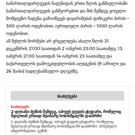
სამართალდარღვევის ჩადენიდან ერთი წლის განმავლობაში
სამართალდარღვევის განმეორებით და მის შემდეგ ყოველი
მომდევნო ჩადენა გამოიწვევს დაჯარიმებას ფიზიკური პირის –
300 ლარის ოდენობით, იურიდიული პირის – 1000 ლარის
ოდენობით.
ამ მუხლის ნორმები არ ვრცელდება ახალი წლის 31
დეკემბრის 21:00 საათიდან 2 იანვრის 23:00 საათამდე. 13
იანვრის 21:00 საათიდან 14 იანვრის 23 საათამდე და
საქართველოს დამოუკიდებლობის აღდგენის (9 აპრილი და
26 მაისი) სადღესასწაულო დღეებზე.
ᲡᲘᲐᲮᲚᲔᲔᲑᲘ
ᲡᲘᲐᲮᲚᲔᲔᲑᲘ
2-ᲓᲦᲘᲐᲜᲘ ᲫᲔᲑᲜᲘᲡ ᲨᲔᲛᲓᲔᲒ, ᲘᲞᲝᲕᲔᲡ ᲓᲔᲓᲘᲡ ᲪᲮᲔᲓᲐᲠᲘ, ᲠᲝᲛᲔᲚᲘᲪ
ᲨᲕᲘᲚᲗᲐᲜ ᲔᲠᲗᲐᲓ ᲛᲓᲘᲜᲐᲠᲔ ᲮᲝᲑᲘᲡᲬᲧᲐᲚᲨᲘ ᲓᲐᲘᲮᲠᲩᲝ
2-დღიანი ძებნის შემდეგ, იპოვეს დედის ცხედარი, რომელიც
შვილთან ერთად მდინარე ხობისწყალში დაიხრჩო. არსებული
ინფორმაციით, გუშინ,...