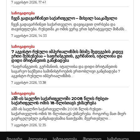
7 აგვისტო 2026, 17:41
ᲡᲐᲖᲝᲒᲐᲓᲝᲔᲑᲐ
ᲩᲕᲔᲜ ᲒᲐᲓᲐᲕᲐᲠᲩᲘᲜᲔᲗ ᲡᲐᲥᲐᲠᲗᲕᲔᲚᲝ – ᲛᲘᲮᲔᲘᲚ ᲡᲐᲐᲙᲐᲨᲕᲘᲚᲘ
ჩვენ გადავარჩინეთ საქართველო, დავიცავით ღირსება და
თავისუფლება, რუსეთმა კი ომის ვერც ერთ სტრატეგიულ მიზანს...
7 აგვისტო 2026, 14:33
ᲡᲐᲖᲝᲒᲐᲓᲝᲔᲑᲐ
7 ᲐᲒᲕᲘᲡᲢᲝ ᲠᲣᲡᲣᲚᲘ ᲘᲛᲞᲔᲠᲘᲐᲚᲘᲖᲛᲘᲡ ᲛᲫᲘᲛᲔ ᲨᲔᲓᲔᲒᲔᲑᲘᲡ ᲙᲘᲓᲔᲕ
ᲔᲠᲗᲘ ᲨᲔᲮᲡᲔᲜᲔᲑᲐᲐ – ᲡᲐᲤᲠᲐᲜᲒᲔᲗᲘᲡ, ᲒᲔᲠᲛᲐᲜᲘᲘᲡ, ᲘᲢᲐᲚᲘᲘᲡᲐ ᲓᲐ
ᲓᲘᲓᲘ ᲑᲠᲘᲢᲐᲜᲔᲗᲘᲡ ᲒᲐᲜᲪᲮᲐᲓᲔᲑᲐ
“საფრანგეთის, გერმანიის, იტალიისა და დიდი ბრიტანეთის
საგარეო საქმეთა სამინისტროების ერთობლივი განცხადება 7
აგვისტო რუსული იმპერიალიზმის...
7 აგვისტო 2026, 13:38
ᲡᲐᲖᲝᲒᲐᲓᲝᲔᲑᲐ
ᲐᲨᲨ-ᲘᲡ ᲡᲐᲔᲚᲩᲝ ᲡᲐᲥᲐᲠᲗᲕᲔᲚᲝᲨᲘ 2008 ᲬᲚᲘᲡ ᲠᲣᲡᲔᲗ-
ᲡᲐᲥᲐᲠᲗᲕᲔᲚᲝᲡ ᲝᲛᲘᲡ 18-ᲬᲚᲘᲡᲗᲐᲕᲡ ᲔᲮᲛᲐᲣᲠᲔᲑᲐ
აშშ-ის საელჩო საქართველოში 2008 წლის რუსეთ-
საქართველოს ომის 18-წლისთავს ეხმაურება. როგორც მათ მიერ
გავრცელებულ განცხადებაშია ნათქვამი, შეერთებული...
7 აგვისტო 2026, 12:35
მთავარი
პოლიტიკა
საზოგადოება
მსოფლიო
სამართალი