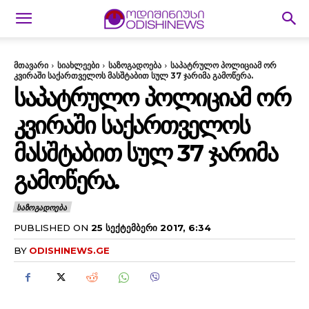
მთავარი
სიახლეები
საზოგადოება
საპატრულო პოლიციამ ორ
კვირაში საქართველოს მასშტაბით სულ 37 ჯარიმა გამოწერა.
ᲡᲐᲞᲐᲢᲠᲣᲚᲝ ᲞᲝᲚᲘᲪᲘᲐᲛ ᲝᲠ
ᲙᲕᲘᲠᲐᲨᲘ ᲡᲐᲥᲐᲠᲗᲕᲔᲚᲝᲡ
ᲛᲐᲡᲨᲢᲐᲑᲘᲗ ᲡᲣᲚ 37 ᲯᲐᲠᲘᲛᲐ
ᲒᲐᲛᲝᲬᲔᲠᲐ.
ᲡᲐᲖᲝᲒᲐᲓᲝᲔᲑᲐ
PUBLISHED ON
25 ᲡᲔᲥᲢᲔᲛᲑᲔᲠᲘ 2017, 6:34
BY
ODISHINEWS.GE