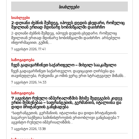
ᲡᲘᲐᲮᲚᲔᲔᲑᲘ
ᲡᲘᲐᲮᲚᲔᲔᲑᲘ
2-ᲓᲦᲘᲐᲜᲘ ᲫᲔᲑᲜᲘᲡ ᲨᲔᲛᲓᲔᲒ, ᲘᲞᲝᲕᲔᲡ ᲓᲔᲓᲘᲡ ᲪᲮᲔᲓᲐᲠᲘ, ᲠᲝᲛᲔᲚᲘᲪ
ᲨᲕᲘᲚᲗᲐᲜ ᲔᲠᲗᲐᲓ ᲛᲓᲘᲜᲐᲠᲔ ᲮᲝᲑᲘᲡᲬᲧᲐᲚᲨᲘ ᲓᲐᲘᲮᲠᲩᲝ
2-დღიანი ძებნის შემდეგ, იპოვეს დედის ცხედარი, რომელიც
შვილთან ერთად მდინარე ხობისწყალში დაიხრჩო. არსებული
ინფორმაციით, გუშინ,...
7 აგვისტო 2026, 17:41
ᲡᲐᲖᲝᲒᲐᲓᲝᲔᲑᲐ
ᲩᲕᲔᲜ ᲒᲐᲓᲐᲕᲐᲠᲩᲘᲜᲔᲗ ᲡᲐᲥᲐᲠᲗᲕᲔᲚᲝ – ᲛᲘᲮᲔᲘᲚ ᲡᲐᲐᲙᲐᲨᲕᲘᲚᲘ
ჩვენ გადავარჩინეთ საქართველო, დავიცავით ღირსება და
თავისუფლება, რუსეთმა კი ომის ვერც ერთ სტრატეგიულ მიზანს...
7 აგვისტო 2026, 14:33
ᲡᲐᲖᲝᲒᲐᲓᲝᲔᲑᲐ
7 ᲐᲒᲕᲘᲡᲢᲝ ᲠᲣᲡᲣᲚᲘ ᲘᲛᲞᲔᲠᲘᲐᲚᲘᲖᲛᲘᲡ ᲛᲫᲘᲛᲔ ᲨᲔᲓᲔᲒᲔᲑᲘᲡ ᲙᲘᲓᲔᲕ
ᲔᲠᲗᲘ ᲨᲔᲮᲡᲔᲜᲔᲑᲐᲐ – ᲡᲐᲤᲠᲐᲜᲒᲔᲗᲘᲡ, ᲒᲔᲠᲛᲐᲜᲘᲘᲡ, ᲘᲢᲐᲚᲘᲘᲡᲐ ᲓᲐ
ᲓᲘᲓᲘ ᲑᲠᲘᲢᲐᲜᲔᲗᲘᲡ ᲒᲐᲜᲪᲮᲐᲓᲔᲑᲐ
“საფრანგეთის, გერმანიის, იტალიისა და დიდი ბრიტანეთის
საგარეო საქმეთა სამინისტროების ერთობლივი განცხადება 7
აგვისტო რუსული იმპერიალიზმის...
7 აგვისტო 2026, 13:38