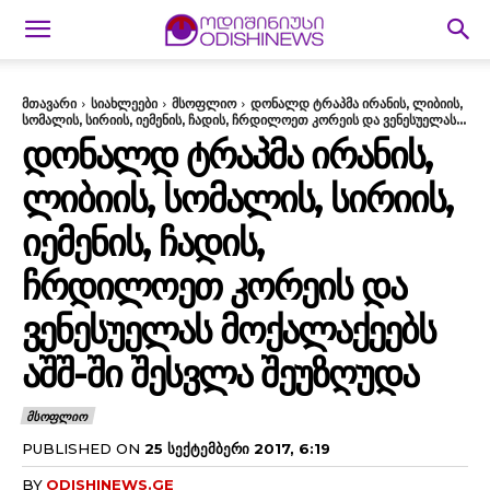
მთავარი
სიახლეები
მსოფლიო
დონალდ ტრაპმა ირანის, ლიბიის,
სომალის, სირიის, იემენის, ჩადის, ჩრდილოეთ კორეის და ვენესუელას...
ᲓᲝᲜᲐᲚᲓ ᲢᲠᲐᲞᲛᲐ ᲘᲠᲐᲜᲘᲡ,
ᲚᲘᲑᲘᲘᲡ, ᲡᲝᲛᲐᲚᲘᲡ, ᲡᲘᲠᲘᲘᲡ,
ᲘᲔᲛᲔᲜᲘᲡ, ᲩᲐᲓᲘᲡ,
ᲩᲠᲓᲘᲚᲝᲔᲗ ᲙᲝᲠᲔᲘᲡ ᲓᲐ
ᲕᲔᲜᲔᲡᲣᲔᲚᲐᲡ ᲛᲝᲥᲐᲚᲐᲥᲔᲔᲑᲡ
ᲐᲨᲨ-ᲨᲘ ᲨᲔᲡᲕᲚᲐ ᲨᲔᲣᲖᲦᲣᲓᲐ
ᲛᲡᲝᲤᲚᲘᲝ
PUBLISHED ON
25 ᲡᲔᲥᲢᲔᲛᲑᲔᲠᲘ 2017, 6:19
BY
ODISHINEWS.GE