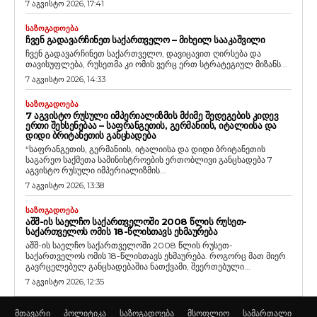
7 აგვისტო 2026, 17:41
ᲡᲐᲖᲝᲒᲐᲓᲝᲔᲑᲐ
ᲩᲕᲔᲜ ᲒᲐᲓᲐᲕᲐᲠᲩᲘᲜᲔᲗ ᲡᲐᲥᲐᲠᲗᲕᲔᲚᲝ – ᲛᲘᲮᲔᲘᲚ ᲡᲐᲐᲙᲐᲨᲕᲘᲚᲘ
ჩვენ გადავარჩინეთ საქართველო, დავიცავით ღირსება და
თავისუფლება, რუსეთმა კი ომის ვერც ერთ სტრატეგიულ მიზანს...
7 აგვისტო 2026, 14:33
ᲡᲐᲖᲝᲒᲐᲓᲝᲔᲑᲐ
7 ᲐᲒᲕᲘᲡᲢᲝ ᲠᲣᲡᲣᲚᲘ ᲘᲛᲞᲔᲠᲘᲐᲚᲘᲖᲛᲘᲡ ᲛᲫᲘᲛᲔ ᲨᲔᲓᲔᲒᲔᲑᲘᲡ ᲙᲘᲓᲔᲕ
ᲔᲠᲗᲘ ᲨᲔᲮᲡᲔᲜᲔᲑᲐᲐ – ᲡᲐᲤᲠᲐᲜᲒᲔᲗᲘᲡ, ᲒᲔᲠᲛᲐᲜᲘᲘᲡ, ᲘᲢᲐᲚᲘᲘᲡᲐ ᲓᲐ
ᲓᲘᲓᲘ ᲑᲠᲘᲢᲐᲜᲔᲗᲘᲡ ᲒᲐᲜᲪᲮᲐᲓᲔᲑᲐ
“საფრანგეთის, გერმანიის, იტალიისა და დიდი ბრიტანეთის
საგარეო საქმეთა სამინისტროების ერთობლივი განცხადება 7
აგვისტო რუსული იმპერიალიზმის...
7 აგვისტო 2026, 13:38
ᲡᲐᲖᲝᲒᲐᲓᲝᲔᲑᲐ
ᲐᲨᲨ-ᲘᲡ ᲡᲐᲔᲚᲩᲝ ᲡᲐᲥᲐᲠᲗᲕᲔᲚᲝᲨᲘ 2008 ᲬᲚᲘᲡ ᲠᲣᲡᲔᲗ-
ᲡᲐᲥᲐᲠᲗᲕᲔᲚᲝᲡ ᲝᲛᲘᲡ 18-ᲬᲚᲘᲡᲗᲐᲕᲡ ᲔᲮᲛᲐᲣᲠᲔᲑᲐ
აშშ-ის საელჩო საქართველოში 2008 წლის რუსეთ-
საქართველოს ომის 18-წლისთავს ეხმაურება. როგორც მათ მიერ
გავრცელებულ განცხადებაშია ნათქვამი, შეერთებული...
7 აგვისტო 2026, 12:35
მთავარი
პოლიტიკა
საზოგადოება
მსოფლიო
სამართალი