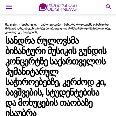
მთავარი
სიახლეები
საზოგადოება
სანდრა რულოვსმა ბიზანტური
მუსიკის გუნდის კონცერტზე საქართველოს ჰუმანიტარულ საჭიროებებზე,
კერძოდ კი, ბავშვების,...
ᲡᲐᲜᲓᲠᲐ ᲠᲣᲚᲝᲕᲡᲛᲐ
ᲑᲘᲖᲐᲜᲢᲣᲠᲘ ᲛᲣᲡᲘᲙᲘᲡ ᲒᲣᲜᲓᲘᲡ
ᲙᲝᲜᲪᲔᲠᲢᲖᲔ ᲡᲐᲥᲐᲠᲗᲕᲔᲚᲝᲡ
ᲰᲣᲛᲐᲜᲘᲢᲐᲠᲣᲚ
ᲡᲐᲭᲘᲠᲝᲔᲑᲔᲑᲖᲔ, ᲙᲔᲠᲫᲝᲓ ᲙᲘ,
ᲑᲐᲕᲨᲕᲔᲑᲘᲡ, ᲡᲢᲣᲓᲔᲜᲢᲔᲑᲘᲡᲐ
ᲓᲐ ᲛᲝᲮᲣᲪᲔᲑᲘᲡ ᲗᲐᲝᲑᲐᲖᲔ
ᲘᲡᲐᲣᲑᲠᲐ