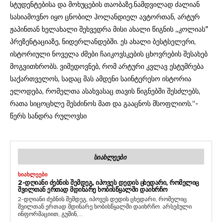
სტუდენტებისა და მოხუცების თაობაზე.ნამდვილად ძალიან
სასიამოვნო იყო ცნობილ ჰოლანდიელ ავტორთან, არტურ
ჟაპინთან ხელახალი შეხვედრა მისი ახალი წიგნის ,,კოლიას”
პრეზენტაციაზე, ნიდერლანდებში. ეს ახალი ბესტსელერი,
ისტორიული ნოველა ძმები ჩაიკოვსკების ცხოვრების შესახებ
მოგვითხრობს. ვიმედოვნებ, რომ არტური კვლავ ესტუმრება
საქართველოს, სადაც მას ამდენი საინტერესო ისტორია
ელოდება, რომელთა ასახვასაც თავის წიგნებში შესძლებს,
რათა სიცოცხლე შესძინოს მათ და გააცნოს მსოფლიოს.“-
წერს სანდრა რულოვსი
ᲡᲘᲐᲮᲚᲔᲔᲑᲘ
ᲡᲘᲐᲮᲚᲔᲔᲑᲘ
2-ᲓᲦᲘᲐᲜᲘ ᲫᲔᲑᲜᲘᲡ ᲨᲔᲛᲓᲔᲒ, ᲘᲞᲝᲕᲔᲡ ᲓᲔᲓᲘᲡ ᲪᲮᲔᲓᲐᲠᲘ, ᲠᲝᲛᲔᲚᲘᲪ
ᲨᲕᲘᲚᲗᲐᲜ ᲔᲠᲗᲐᲓ ᲛᲓᲘᲜᲐᲠᲔ ᲮᲝᲑᲘᲡᲬᲧᲐᲚᲨᲘ ᲓᲐᲘᲮᲠᲩᲝ
2-დღიანი ძებნის შემდეგ, იპოვეს დედის ცხედარი, რომელიც
შვილთან ერთად მდინარე ხობისწყალში დაიხრჩო. არსებული
ინფორმაციით, გუშინ,...