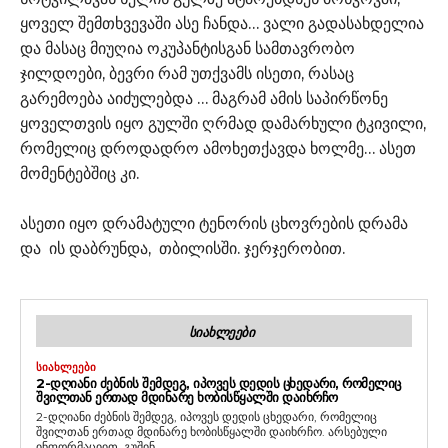
ყოველ შემთხვევაში ასე ჩანდა… ვალი გადასახდელია
და მასაც მიუღია ოკუპანტისგან სამთავრობო
ჯილდოები, ბევრი რამ უთქვამს ისეთი, რასაც
გარემოება აიძულებდა … მაგრამ ამის საპირწონე
ყოველთვის იყო გულში ღრმად დამარხული ტკივილი,
რომელიც დროდადრო ამოხეთქავდა ხოლმე… ასეთ
მომენტებშიც კი.
ასეთი იყო დრამატული ტენორის ცხოვრების დრამა
და ის დაბრუნდა, თბილისში. ჯერჯერობით.
ᲡᲘᲐᲮᲚᲔᲔᲑᲘ
ᲡᲘᲐᲮᲚᲔᲔᲑᲘ
2-ᲓᲦᲘᲐᲜᲘ ᲫᲔᲑᲜᲘᲡ ᲨᲔᲛᲓᲔᲒ, ᲘᲞᲝᲕᲔᲡ ᲓᲔᲓᲘᲡ ᲪᲮᲔᲓᲐᲠᲘ, ᲠᲝᲛᲔᲚᲘᲪ
ᲨᲕᲘᲚᲗᲐᲜ ᲔᲠᲗᲐᲓ ᲛᲓᲘᲜᲐᲠᲔ ᲮᲝᲑᲘᲡᲬᲧᲐᲚᲨᲘ ᲓᲐᲘᲮᲠᲩᲝ
2-დღიანი ძებნის შემდეგ, იპოვეს დედის ცხედარი, რომელიც
შვილთან ერთად მდინარე ხობისწყალში დაიხრჩო. არსებული
ინფორმაციით, გუშინ,...