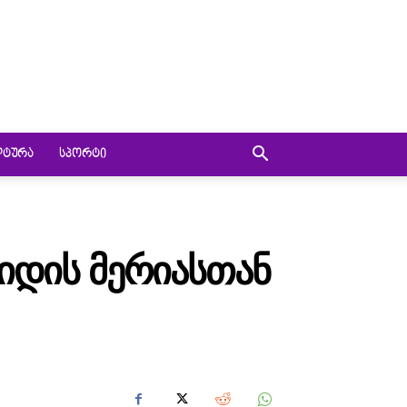
ᲚᲢᲣᲠᲐ
ᲡᲞᲝᲠᲢᲘ
ᲘᲓᲘᲡ ᲛᲔᲠᲘᲐᲡᲗᲐᲜ