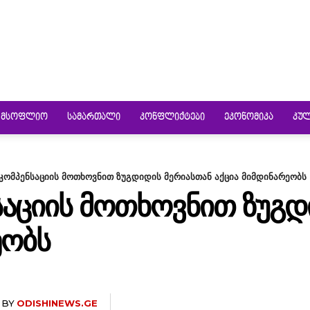
ᲛᲡᲝᲤᲚᲘᲝ
ᲡᲐᲛᲐᲠᲗᲐᲚᲘ
ᲙᲝᲜᲤᲚᲘᲥᲢᲔᲑᲘ
ᲔᲙᲝᲜᲝᲛᲘᲙᲐ
ᲙᲣ
კომპენსაციის მოთხოვნით ზუგდიდის მერიასთან აქცია მიმდინარეობს
ᲐᲪᲘᲘᲡ ᲛᲝᲗᲮᲝᲕᲜᲘᲗ ᲖᲣᲒᲓ
ᲔᲝᲑᲡ
BY
ODISHINEWS.GE