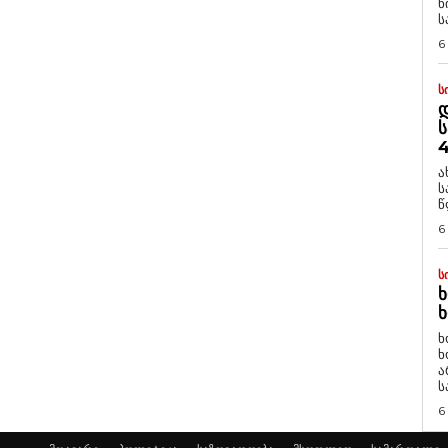
ნ
ს
6
Ს
Დ
Ს
4
ა
ს
წ
6
Ს
Ხ
Ხ
ხ
ხ
ა
ს
6