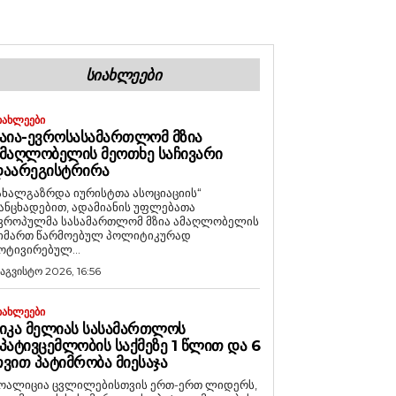
ᲡᲘᲐᲮᲚᲔᲔᲑᲘ
ᲘᲐᲮᲚᲔᲔᲑᲘ
ᲐᲘᲐ-ᲔᲕᲠᲝᲡᲐᲡᲐᲛᲐᲠᲗᲚᲝᲛ ᲛᲖᲘᲐ
ᲛᲐᲦᲚᲝᲑᲔᲚᲘᲡ ᲛᲔᲝᲗᲮᲔ ᲡᲐᲩᲘᲕᲐᲠᲘ
ᲓᲐᲐᲠᲔᲒᲘᲡᲢᲠᲘᲠᲐ
ახალგაზრდა იურისტთა ასოციაციის“
ანცხადებით, ადამიანის უფლებათა
ვროპულმა სასამართლომ მზია ამაღლობელის
იმართ წარმოებულ პოლიტიკურად
ოტივირებულ...
 აგვისტო 2026, 16:56
ᲘᲐᲮᲚᲔᲔᲑᲘ
ᲘᲙᲐ ᲛᲔᲚᲘᲐᲡ ᲡᲐᲡᲐᲛᲐᲠᲗᲚᲝᲡ
ᲞᲐᲢᲘᲕᲪᲔᲛᲚᲝᲑᲘᲡ ᲡᲐᲥᲛᲔᲖᲔ 1 ᲬᲚᲘᲗ ᲓᲐ 6
ᲕᲘᲗ ᲞᲐᲢᲘᲛᲠᲝᲑᲐ ᲛᲘᲔᲡᲐᲯᲐ
ოალიცია ცვლილებისთვის ერთ-ერთ ლიდერს,