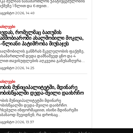
იკა მელიას სასამართლოს უპატივცემულობის
აქმეზე 1 წლით და 6 თვით...
 აგვისტო 2026, 14:49
ᲘᲐᲮᲚᲔᲔᲑᲘ
ᲔᲓᲐᲡ, ᲠᲝᲛᲔᲚᲛᲐᲪ ᲑᲐᲗᲣᲛᲘᲡ
ᲐᲛᲨᲝᲑᲘᲐᲠᲝᲨᲘ ᲐᲮᲐᲚᲨᲝᲑᲘᲚᲘ ᲛᲝᲙᲚᲐ,
-ᲬᲚᲘᲐᲜᲘ ᲞᲐᲢᲘᲛᲠᲝᲑᲐ ᲛᲘᲣᲡᲐᲯᲔᲡ
ხალშობილის განზრახ მკვლელობის ფაქტზე,
ასამართლომ დედა დამნაშვედ ცნო და 4
ლით თავისუფლების აღკვეთა განუსაზღვრა....
 აგვისტო 2026, 14:25
ᲘᲐᲮᲚᲔᲔᲑᲘ
ᲝᲑᲘᲡ ᲛᲣᲜᲘᲪᲘᲞᲐᲚᲘᲢᲔᲢᲨᲘ, ᲛᲓᲘᲜᲐᲠᲔ
ᲝᲑᲘᲡᲬᲧᲐᲚᲨᲘ ᲓᲔᲓᲐ-ᲨᲕᲘᲚᲘ ᲓᲐᲘᲮᲠᲩᲝ
ობის მუნიციპალიტეტში მდინარე
ობისწყალში დედა-შვილი დაიხრჩო.
რსებული ინფორმაციით, ისინი მდინარეში
აბანაოდ შევიდნენ, რა დროსაც...
 აგვისტო 2026, 13:37