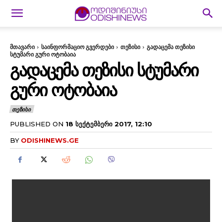
მთავარი
საინფორმაციო გვერდები
თეზისი
გადაცემა თეზისი
სტუმარი გური ოტობაია
ᲒᲐᲓᲐᲪᲔᲛᲐ ᲗᲔᲖᲘᲡᲘ ᲡᲢᲣᲛᲐᲠᲘ
ᲒᲣᲠᲘ ᲝᲢᲝᲑᲐᲘᲐ
ᲗᲔᲖᲘᲡᲘ
PUBLISHED ON
18 ᲡᲔᲥᲢᲔᲛᲑᲔᲠᲘ 2017, 12:10
BY
ODISHINEWS.GE