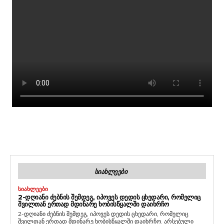
ᲡᲘᲐᲮᲚᲔᲔᲑᲘ
ᲡᲘᲐᲮᲚᲔᲔᲑᲘ
2-ᲓᲦᲘᲐᲜᲘ ᲫᲔᲑᲜᲘᲡ ᲨᲔᲛᲓᲔᲒ, ᲘᲞᲝᲕᲔᲡ ᲓᲔᲓᲘᲡ ᲪᲮᲔᲓᲐᲠᲘ, ᲠᲝᲛᲔᲚᲘᲪ
ᲨᲕᲘᲚᲗᲐᲜ ᲔᲠᲗᲐᲓ ᲛᲓᲘᲜᲐᲠᲔ ᲮᲝᲑᲘᲡᲬᲧᲐᲚᲨᲘ ᲓᲐᲘᲮᲠᲩᲝ
2-დღიანი ძებნის შემდეგ, იპოვეს დედის ცხედარი, რომელიც
შვილთან ერთად მდინარე ხობისწყალში დაიხრჩო. არსებული