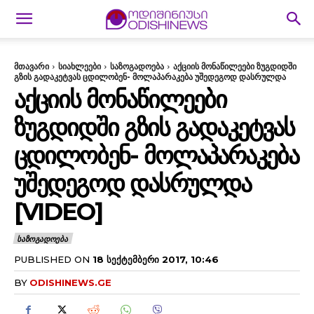
მთავარი
სიახლეები
საზოგადოება
აქციის მონაწილეები ზუგდიდში
გზის გადაკეტვას ცდილობენ- მოლაპარაკება უშედეგოდ დასრულდა
ᲐᲥᲪᲘᲘᲡ ᲛᲝᲜᲐᲬᲘᲚᲔᲔᲑᲘ
ᲖᲣᲒᲓᲘᲓᲨᲘ ᲒᲖᲘᲡ ᲒᲐᲓᲐᲙᲔᲢᲕᲐᲡ
ᲪᲓᲘᲚᲝᲑᲔᲜ- ᲛᲝᲚᲐᲞᲐᲠᲐᲙᲔᲑᲐ
ᲣᲨᲔᲓᲔᲒᲝᲓ ᲓᲐᲡᲠᲣᲚᲓᲐ
[VIDEO]
ᲡᲐᲖᲝᲒᲐᲓᲝᲔᲑᲐ
PUBLISHED ON
18 ᲡᲔᲥᲢᲔᲛᲑᲔᲠᲘ 2017, 10:46
BY
ODISHINEWS.GE