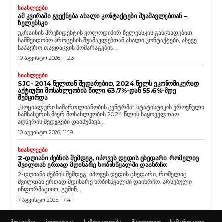
ᲡᲘᲐᲮᲚᲔᲔᲑᲘ
ᲐᲛ ᲙᲕᲘᲠᲐᲨᲘ ᲒᲕᲔᲥᲜᲔᲑᲐ ᲐᲮᲐᲚᲘ ᲙᲝᲜᲢᲐᲥᲢᲔᲑᲘ ᲨᲣᲐᲛᲐᲕᲚᲔᲑᲗᲐᲜ –
ᲖᲔᲚᲔᲜᲡᲙᲘ
უკრაინის პრეზიდენტის ვოლოდიმირ ზელენსკის განცხადებით,
სამშვიდობო პროცესის შუამავლებთან ახალი კონტაქტები, ასევე
საჰაერო თავდაცვის მომარაგების...
10 აგვისტო 2026, 11:23
ᲡᲘᲐᲮᲚᲔᲔᲑᲘ
SJC- 2014 ᲬᲔᲚᲗᲐᲜ ᲨᲔᲓᲐᲠᲔᲑᲘᲗ, 2024 ᲬᲔᲚᲡ ᲔᲙᲝᲜᲝᲛᲘᲙᲣᲠᲐᲓ
ᲐᲥᲢᲘᲣᲠᲘ ᲛᲝᲡᲐᲮᲚᲔᲝᲑᲘᲡ ᲬᲘᲚᲘ 63.7%-ᲓᲐᲜ 55.6%-ᲛᲓᲔ
ᲨᲔᲛᲪᲘᲠᲓᲐ
„სოციალური სამართლიანობის ცენტრმა“ სტატისტიკის ეროვნული
სამსახურის მიერ მოსახლეობის 2024 წლის საყოველთაო
აღწერის შედეგები დაამუშავა...
10 აგვისტო 2026, 11:19
ᲡᲘᲐᲮᲚᲔᲔᲑᲘ
2-ᲓᲦᲘᲐᲜᲘ ᲫᲔᲑᲜᲘᲡ ᲨᲔᲛᲓᲔᲒ, ᲘᲞᲝᲕᲔᲡ ᲓᲔᲓᲘᲡ ᲪᲮᲔᲓᲐᲠᲘ, ᲠᲝᲛᲔᲚᲘᲪ
ᲨᲕᲘᲚᲗᲐᲜ ᲔᲠᲗᲐᲓ ᲛᲓᲘᲜᲐᲠᲔ ᲮᲝᲑᲘᲡᲬᲧᲐᲚᲨᲘ ᲓᲐᲘᲮᲠᲩᲝ
2-დღიანი ძებნის შემდეგ, იპოვეს დედის ცხედარი, რომელიც
შვილთან ერთად მდინარე ხობისწყალში დაიხრჩო. არსებული
ინფორმაციით, გუშინ,...
7 აგვისტო 2026, 17:41
მთავარი
პოლიტიკა
საზოგადოება
მსოფლიო
სამართალი