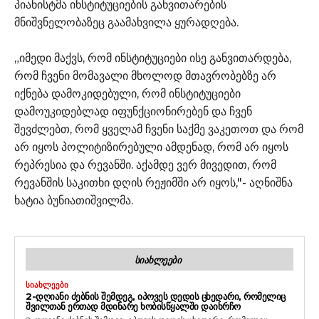
პიანისტმა ინსტიტუციების განვითარების
მნიშვნელობაზეც გაამახვილა ყურადღება.
„იმედი მაქვს, რომ ინსტიტუციები ისე განვითარდება,
რომ ჩვენი მომავალი მხოლოდ მთავრობებზე არ
იქნება დამოკიდებული, რომ ინსტიტუციები
დამოუკიდებლად იფუნქციონირებენ და ჩვენ
შევძლებთ, რომ ყველამ ჩვენი საქმე ვაკეთოთ და რომ
არ იყოს პოლიტიზირებული ამდენად, რომ არ იყოს
რეპრესია და რევანში. აქამდე ვერ მივედით, რომ
რევანშის საკითხი დღის რეჟიმში არ იყოს,"- აღნიშნა
ხატია ბუნიათიშვილმა.
ᲡᲘᲐᲮᲚᲔᲔᲑᲘ
ᲡᲘᲐᲮᲚᲔᲔᲑᲘ
2-ᲓᲦᲘᲐᲜᲘ ᲫᲔᲑᲜᲘᲡ ᲨᲔᲛᲓᲔᲒ, ᲘᲞᲝᲕᲔᲡ ᲓᲔᲓᲘᲡ ᲪᲮᲔᲓᲐᲠᲘ, ᲠᲝᲛᲔᲚᲘᲪ
ᲨᲕᲘᲚᲗᲐᲜ ᲔᲠᲗᲐᲓ ᲛᲓᲘᲜᲐᲠᲔ ᲮᲝᲑᲘᲡᲬᲧᲐᲚᲨᲘ ᲓᲐᲘᲮᲠᲩᲝ