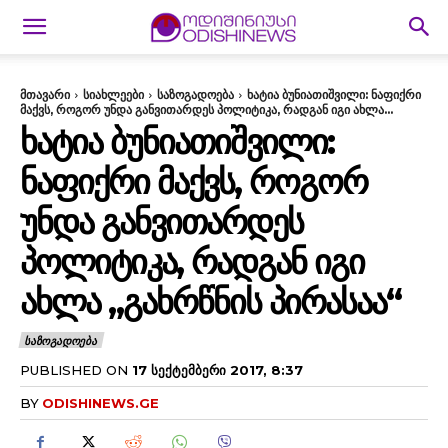
მთავარი
სიახლეები
საზოგადოება
ხატია ბუნიათიშვილი: ნაფიქრი
მაქვს, როგორ უნდა განვითარდეს პოლიტიკა, რადგან იგი ახლა...
ᲮᲐᲢᲘᲐ ᲑᲣᲜᲘᲐᲗᲘᲨᲕᲘᲚᲘ:
ᲜᲐᲤᲘᲥᲠᲘ ᲛᲐᲥᲕᲡ, ᲠᲝᲒᲝᲠ
ᲣᲜᲓᲐ ᲒᲐᲜᲕᲘᲗᲐᲠᲓᲔᲡ
ᲞᲝᲚᲘᲢᲘᲙᲐ, ᲠᲐᲓᲒᲐᲜ ᲘᲒᲘ
ᲐᲮᲚᲐ „ᲒᲐᲮᲠᲬᲜᲘᲡ ᲞᲘᲠᲐᲡᲐᲐ“
ᲡᲐᲖᲝᲒᲐᲓᲝᲔᲑᲐ
PUBLISHED ON
17 ᲡᲔᲥᲢᲔᲛᲑᲔᲠᲘ 2017, 8:37
BY
ODISHINEWS.GE