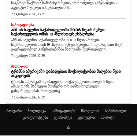
საგარეო საქმეთა სამინისტროების ერთობლივი განცხადება 7
აგვისტო რუსული იმპერიალიზმის...
7 აგვისტო 2026, 13:38
ᲡᲐᲖᲝᲒᲐᲓᲝᲔᲑᲐ
ᲐᲨᲨ-ᲘᲡ ᲡᲐᲔᲚᲩᲝ ᲡᲐᲥᲐᲠᲗᲕᲔᲚᲝᲨᲘ 2008 ᲬᲚᲘᲡ ᲠᲣᲡᲔᲗ-
ᲡᲐᲥᲐᲠᲗᲕᲔᲚᲝᲡ ᲝᲛᲘᲡ 18-ᲬᲚᲘᲡᲗᲐᲕᲡ ᲔᲮᲛᲐᲣᲠᲔᲑᲐ
აშშ-ის საელჩო საქართველოში 2008 წლის რუსეთ-
საქართველოს ომის 18-წლისთავს ეხმაურება. როგორც მათ მიერ
გავრცელებულ განცხადებაშია ნათქვამი, შეერთებული...
7 აგვისტო 2026, 12:35
ᲛᲡᲝᲤᲚᲘᲝ
ᲢᲠᲐᲛᲞᲘ ᲐᲛᲔᲠᲘᲙᲐᲨᲘ ᲓᲐᲑᲐᲓᲔᲑᲘᲗ ᲛᲝᲥᲐᲚᲐᲥᲔᲝᲑᲘᲡ ᲛᲘᲦᲔᲑᲘᲡ ᲬᲔᲡᲡ
ᲐᲛᲙᲐᲪᲠᲔᲑᲡ
ტრამპი ამერიკაში დაბადებით მოქალაქეობის მიღების წესს
ამკაცრებს. მან ხელი მოაწერა ორ აღმასრულებელ
განკარგულებას, რომლებიც...
7 აგვისტო 2026, 12:30
მთავარი
პოლიტიკა
საზოგადოება
მსოფლიო
სამართალი
კონფლიქტები
ეკონომიკა
კულტურა
სპორტი
©