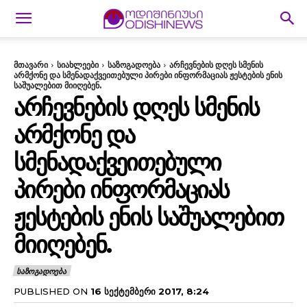
მთავარი
სიახლეები
საზოგადოება
არჩევნების დღეს სმენის
არმქონე და სმენადაქვეითებული პირები ინფორმაციას ჟესტების ენის
საშუალებით მიიღებენ.
ᲐᲠᲩᲔᲕᲜᲔᲑᲘᲡ ᲓᲦᲔᲡ ᲡᲛᲔᲜᲘᲡ
ᲐᲠᲛᲥᲝᲜᲔ ᲓᲐ
ᲡᲛᲔᲜᲐᲓᲐᲥᲕᲔᲘᲗᲔᲑᲣᲚᲘ
ᲞᲘᲠᲔᲑᲘ ᲘᲜᲤᲝᲠᲛᲐᲪᲘᲐᲡ
ᲟᲔᲡᲢᲔᲑᲘᲡ ᲔᲜᲘᲡ ᲡᲐᲨᲣᲐᲚᲔᲑᲘᲗ
ᲛᲘᲘᲦᲔᲑᲔᲜ.
ᲡᲐᲖᲝᲒᲐᲓᲝᲔᲑᲐ
PUBLISHED ON
16 ᲡᲔᲥᲢᲔᲛᲑᲔᲠᲘ 2017, 8:24