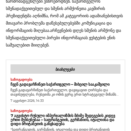
წარმომადგენლები ესწრებოდნენ. საქართველოს
სმენადაქვეითებულ და სმენის არმქონეთა კავშირის
პრეზიდენტმა აღნიშნა, რომ ამ კატეგორიის ადამიანებისთვის
მთავარი პრობლემა დაწესებულებებში კომუნიკაცია და
ინფორმაციის მიღებაა.არჩევნების დღეს სმენის არმქონე და
სმენადაქვეითებული პირები ინფორმაციას ჟესტების ენის
საშუალებით მიიღებენ.
ᲡᲘᲐᲮᲚᲔᲔᲑᲘ
ᲡᲐᲖᲝᲒᲐᲓᲝᲔᲑᲐ
ᲩᲕᲔᲜ ᲒᲐᲓᲐᲕᲐᲠᲩᲘᲜᲔᲗ ᲡᲐᲥᲐᲠᲗᲕᲔᲚᲝ – ᲛᲘᲮᲔᲘᲚ ᲡᲐᲐᲙᲐᲨᲕᲘᲚᲘ
ჩვენ გადავარჩინეთ საქართველო, დავიცავით ღირსება და
თავისუფლება, რუსეთმა კი ომის ვერც ერთ სტრატეგიულ მიზანს...
7 აგვისტო 2026, 14:33
ᲡᲐᲖᲝᲒᲐᲓᲝᲔᲑᲐ
7 ᲐᲒᲕᲘᲡᲢᲝ ᲠᲣᲡᲣᲚᲘ ᲘᲛᲞᲔᲠᲘᲐᲚᲘᲖᲛᲘᲡ ᲛᲫᲘᲛᲔ ᲨᲔᲓᲔᲒᲔᲑᲘᲡ ᲙᲘᲓᲔᲕ
ᲔᲠᲗᲘ ᲨᲔᲮᲡᲔᲜᲔᲑᲐᲐ – ᲡᲐᲤᲠᲐᲜᲒᲔᲗᲘᲡ, ᲒᲔᲠᲛᲐᲜᲘᲘᲡ, ᲘᲢᲐᲚᲘᲘᲡᲐ ᲓᲐ
ᲓᲘᲓᲘ ᲑᲠᲘᲢᲐᲜᲔᲗᲘᲡ ᲒᲐᲜᲪᲮᲐᲓᲔᲑᲐ
“საფრანგეთის, გერმანიის, იტალიისა და დიდი ბრიტანეთის