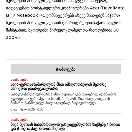
სკოლების პირველი კლასის მოსწავლეებს საჩუქრად
გადაეცემათ პორტაბელური კომპიუტერები Acer TravelMate
B117 Notebook PC.კომპიუტერებს ასევე მიიღებენ საჯარო
სკოლების პირველი კლასის დამრიგებლები.საქართველოს
მასშტაბით, სკოლებში პირველკლასელთა რაოდენობა 50
300-ია.
ᲡᲘᲐᲮᲚᲔᲔᲑᲘ
ᲡᲘᲐᲮᲚᲔᲔᲑᲘ
ᲡᲐᲘᲐ-ᲔᲕᲠᲝᲡᲐᲡᲐᲛᲐᲠᲗᲚᲝᲛ ᲛᲖᲘᲐ ᲐᲛᲐᲦᲚᲝᲑᲔᲚᲘᲡ ᲛᲔᲝᲗᲮᲔ
ᲡᲐᲩᲘᲕᲐᲠᲘ ᲓᲐᲐᲠᲔᲒᲘᲡᲢᲠᲘᲠᲐ
„ახალგაზრდა იურისტთა ასოციაციის“ განცხადებით, ადამიანის
უფლებათა ევროპულმა სასამართლომ მზია ამაღლობელის
მიმართ წარმოებულ პოლიტიკურად მოტივირებულ...
6 აგვისტო 2026, 16:56
ᲡᲘᲐᲮᲚᲔᲔᲑᲘ
ᲜᲘᲙᲐ ᲛᲔᲚᲘᲐᲡ ᲡᲐᲡᲐᲛᲐᲠᲗᲚᲝᲡ ᲣᲞᲐᲢᲘᲕᲪᲔᲛᲚᲝᲑᲘᲡ ᲡᲐᲥᲛᲔᲖᲔ 1 ᲬᲚᲘᲗ
ᲓᲐ 6 ᲗᲕᲘᲗ ᲞᲐᲢᲘᲛᲠᲝᲑᲐ ᲛᲘᲔᲡᲐᲯᲐ