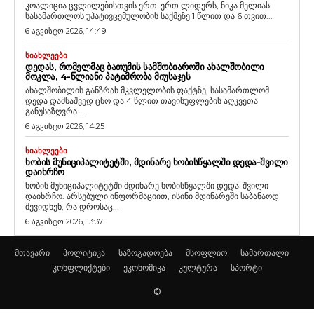
კოალიცია ცვლილებისთვის ერთ-ერთ ლიდერს, ნიკა მელიას
სასამართლოს უპატივცემულობის საქმეზე 1 წლით და 6 თვით...
6 აგვისტო 2026, 14:49
ᲡᲘᲐᲮᲚᲔᲔᲑᲘ
ᲓᲔᲓᲐᲡ, ᲠᲝᲛᲔᲚᲛᲐᲪ ᲑᲐᲗᲣᲛᲘᲡ ᲡᲐᲛᲨᲝᲑᲘᲐᲠᲝᲨᲘ ᲐᲮᲐᲚᲨᲝᲑᲘᲚᲘ
ᲛᲝᲙᲚᲐ, 4-ᲬᲚᲘᲐᲜᲘ ᲞᲐᲢᲘᲛᲠᲝᲑᲐ ᲛᲘᲣᲡᲐᲯᲔᲡ
ახალშობილის განზრახ მკვლელობის ფაქტზე, სასამართლომ
დედა დამნაშვედ ცნო და 4 წლით თავისუფლების აღკვეთა
განუსაზღვრა....
6 აგვისტო 2026, 14:25
ᲡᲘᲐᲮᲚᲔᲔᲑᲘ
ᲮᲝᲑᲘᲡ ᲛᲣᲜᲘᲪᲘᲞᲐᲚᲘᲢᲔᲢᲨᲘ, ᲛᲓᲘᲜᲐᲠᲔ ᲮᲝᲑᲘᲡᲬᲧᲐᲚᲨᲘ ᲓᲔᲓᲐ-ᲨᲕᲘᲚᲘ
ᲓᲐᲘᲮᲠᲩᲝ
ხობის მუნიციპალიტეტში მდინარე ხობისწყალში დედა-შვილი
დაიხრჩო. არსებული ინფორმაციით, ისინი მდინარეში საბანაოდ
შევიდნენ, რა დროსაც...
6 აგვისტო 2026, 13:37
მთავარი
პოლიტიკა
საზოგადოება
მსოფლიო
სამართალი
კონფლიქტები
ეკონომიკა
კულტურა
სპორტი
©